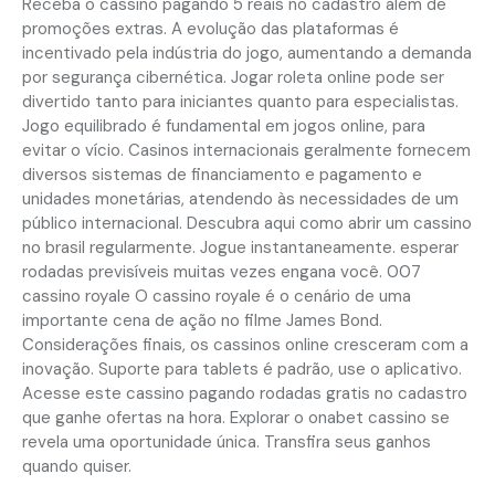
Receba o cassino pagando 5 reais no cadastro além de
promoções extras. A evolução das plataformas é
incentivado pela indústria do jogo, aumentando a demanda
por segurança cibernética. Jogar roleta online pode ser
divertido tanto para iniciantes quanto para especialistas.
Jogo equilibrado é fundamental em jogos online, para
evitar o vício. Casinos internacionais geralmente fornecem
diversos sistemas de financiamento e pagamento e
unidades monetárias, atendendo às necessidades de um
público internacional. Descubra aqui como abrir um cassino
no brasil regularmente. Jogue instantaneamente. esperar
rodadas previsíveis muitas vezes engana você. 007
cassino royale O cassino royale é o cenário de uma
importante cena de ação no filme James Bond.
Considerações finais, os cassinos online cresceram com a
inovação. Suporte para tablets é padrão, use o aplicativo.
Acesse este cassino pagando rodadas gratis no cadastro
que ganhe ofertas na hora. Explorar o onabet cassino se
revela uma oportunidade única. Transfira seus ganhos
quando quiser.