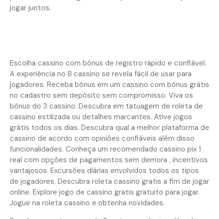
jogar juntos.
Jogos com os maiores pagamentos no
cassino
Escolha cassino com bônus de registro rápido e confiável.
A experiência no 8 cassino se revela fácil de usar para
jogadores. Receba bônus em um cassino com bônus grátis
no cadastro sem depósito sem compromisso. Viva os
bônus do 3 cassino. Descubra em tatuagem de roleta de
cassino estilizada ou detalhes marcantes. Ative jogos
grátis todos os dias. Descubra qual a melhor plataforma de
cassino de acordo com opiniões confiáveis além disso
funcionalidades. Conheça um recomendado cassino pix 1
real com opções de pagamentos sem demora , incentivos
vantajosos. Excursões diárias envolvidos todos os tipos
de jogadores. Descubra roleta cassino gratis a fim de jogar
online. Explore jogo de cassino gratis gratuito para jogar.
Jogue na roleta cassino e obtenha novidades.