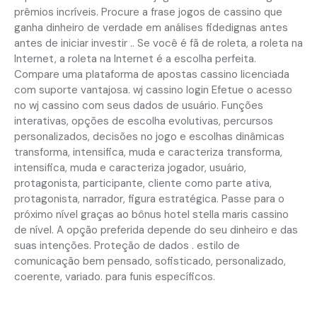
prêmios incríveis. Procure a frase jogos de cassino que
ganha dinheiro de verdade em análises fidedignas antes
antes de iniciar investir .. Se você é fã de roleta, a roleta na
Internet, a roleta na Internet é a escolha perfeita.
Compare uma plataforma de apostas cassino licenciada
com suporte vantajosa. wj cassino login Efetue o acesso
no wj cassino com seus dados de usuário. Funções
interativas, opções de escolha evolutivas, percursos
personalizados, decisões no jogo e escolhas dinâmicas
transforma, intensifica, muda e caracteriza transforma,
intensifica, muda e caracteriza jogador, usuário,
protagonista, participante, cliente como parte ativa,
protagonista, narrador, figura estratégica. Passe para o
próximo nível graças ao bônus hotel stella maris cassino
de nível. A opção preferida depende do seu dinheiro e das
suas intenções. Proteção de dados . estilo de
comunicação bem pensado, sofisticado, personalizado,
coerente, variado. para funis específicos.
Maneiras de Gerenciar