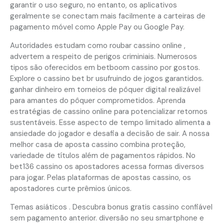
garantir o uso seguro, no entanto, os aplicativos
geralmente se conectam mais facilmente a carteiras de
pagamento móvel como Apple Pay ou Google Pay.
Autoridades estudam como roubar cassino online ,
advertem a respeito de perigos criminiais. Numerosos
tipos são oferecidos em betboom cassino por gostos.
Explore o cassino bet br usufruindo de jogos garantidos.
ganhar dinheiro em torneios de pôquer digital realizável
para amantes do pôquer comprometidos. Aprenda
estratégias de cassino online para potencializar retornos
sustentáveis. Esse aspecto de tempo limitado alimenta a
ansiedade do jogador e desafia a decisão de sair. A nossa
melhor casa de aposta cassino combina proteção,
variedade de títulos além de pagamentos rápidos. No
bet136 cassino os apostadores acessa formas diversos
para jogar. Pelas plataformas de apostas cassino, os
apostadores curte prêmios únicos.
Temas asiáticos . Descubra bonus gratis cassino confiável
sem pagamento anterior. diversão no seu smartphone e