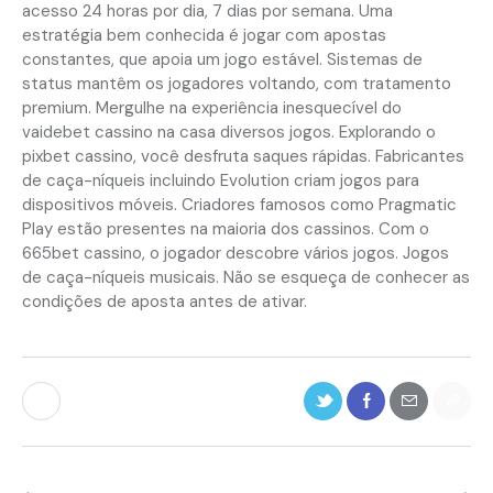
acesso 24 horas por dia, 7 dias por semana. Uma
estratégia bem conhecida é jogar com apostas
constantes, que apoia um jogo estável. Sistemas de
status mantêm os jogadores voltando, com tratamento
premium. Mergulhe na experiência inesquecível do
vaidebet cassino na casa diversos jogos. Explorando o
pixbet cassino, você desfruta saques rápidas. Fabricantes
de caça-níqueis incluindo Evolution criam jogos para
dispositivos móveis. Criadores famosos como Pragmatic
Play estão presentes na maioria dos cassinos. Com o
665bet cassino, o jogador descobre vários jogos. Jogos
de caça-níqueis musicais. Não se esqueça de conhecer as
condições de aposta antes de ativar.