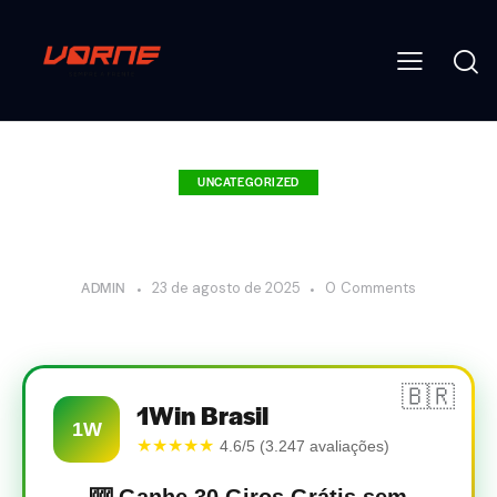
UNCATEGORIZED
Hotel Stella Maris Cassino Curitiba
Online ➣
ADMIN
23 de agosto de 2025
0
Comments
🇧🇷
1Win Brasil
1W
★★★★★
4.6/5 (3.247 avaliações)