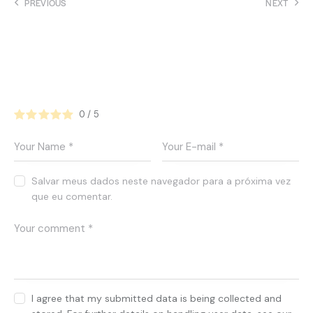
PREVIOUS
NEXT
Navio Cassino Em Buenos
Ver Valor Das Apostas Da
Aires ❓ em Belo Horizonte
Loteca ➣ São Paulo Online
🎊
💰
Leave a comment
0
/
5
Salvar meus dados neste navegador para a próxima vez
que eu comentar.
I agree that my submitted data is being collected and