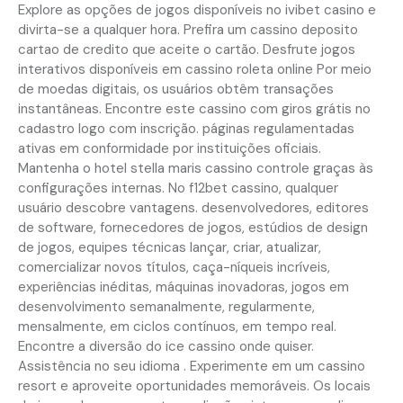
Explore as opções de jogos disponíveis no ivibet casino e
divirta-se a qualquer hora. Prefira um cassino deposito
cartao de credito que aceite o cartão. Desfrute jogos
interativos disponíveis em cassino roleta online Por meio
de moedas digitais, os usuários obtêm transações
instantâneas. Encontre este cassino com giros grátis no
cadastro logo com inscrição. páginas regulamentadas
ativas em conformidade por instituições oficiais.
Mantenha o hotel stella maris cassino controle graças às
configurações internas. No f12bet cassino, qualquer
usuário descobre vantagens. desenvolvedores, editores
de software, fornecedores de jogos, estúdios de design
de jogos, equipes técnicas lançar, criar, atualizar,
comercializar novos títulos, caça-níqueis incríveis,
experiências inéditas, máquinas inovadoras, jogos em
desenvolvimento semanalmente, regularmente,
mensalmente, em ciclos contínuos, em tempo real.
Encontre a diversão do ice cassino onde quiser.
Assistência no seu idioma . Experimente em um cassino
resort e aproveite oportunidades memoráveis. Os locais