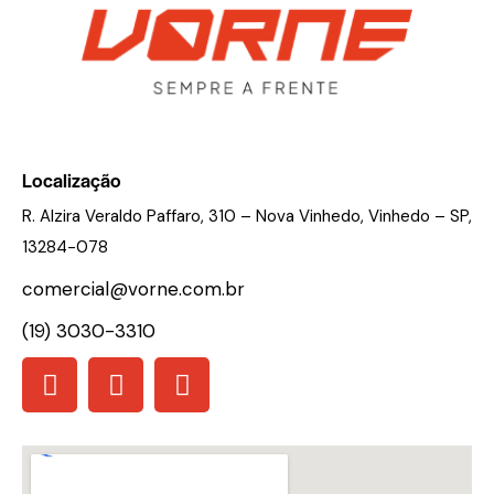
Localização
R. Alzira Veraldo Paffaro, 310 – Nova Vinhedo, Vinhedo – SP,
13284-078
comercial@vorne.com.br
(19) 3030-3310