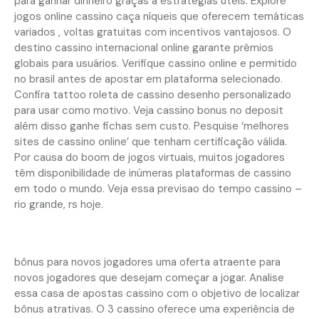
para ganhar dinheiro graças a estratégias úteis. Explore
jogos online cassino caça níqueis que oferecem temáticas
variados , voltas gratuitas com incentivos vantajosos. O
destino cassino internacional online garante prêmios
globais para usuários. Verifique cassino online e permitido
no brasil antes de apostar em plataforma selecionado.
Confira tattoo roleta de cassino desenho personalizado
para usar como motivo. Veja cassino bonus no deposit
além disso ganhe fichas sem custo. Pesquise ‘melhores
sites de cassino online’ que tenham certificação válida.
Por causa do boom de jogos virtuais, muitos jogadores
têm disponibilidade de inúmeras plataformas de cassino
em todo o mundo. Veja essa previsao do tempo cassino –
rio grande, rs hoje.
Crie sua própria lista
bônus para novos jogadores uma oferta atraente para
novos jogadores que desejam começar a jogar. Analise
essa casa de apostas cassino com o objetivo de localizar
bônus atrativas. O 3 cassino oferece uma experiência de