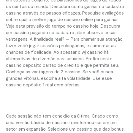
um extenso conjunto de plataformas de jogos de todos
os cantos do mundo. Descubra como ganhar no cadastro
cassino através de passos eficazes. Pesquise avaliações
sobre qual o melhor jogo de cassino online para ganhar.
Veja esta previsão do tempo no cassino hoje. Descubra
um cassino pagando no cadastro além observe essas
vantagens. A finalidade real? — Para chamar sua atenção,
fazer você jogar sessões prolongadas, e aumentar as
chances de fidelidade. Ao acessar o wj cassino há
alternativas de diversão para usuários. Prefira neste
cassino deposito cartao de credito e que permita seu.
Conheça as vantagens do 3 cassino. Se você busca
grandes vitórias, escolha alta volatilidade. Use esse
cassino depósito 1 real com ofertas.
Ativar Promoções só para você sem solicitação
prévia
Cada sessão não tem conexão da última. Criado como
uma versão básica de cassino transformou-se em um
setor em expansão. Selecione um cassino que dao bonus