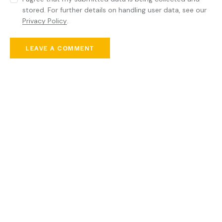
stored. For further details on handling user data, see our
Privacy Policy
.
You May Also Like
UNCATEGORIZED
Jeder Einsatz Zählt ♪ in Germany
UNCATEGORIZED
Jogos De Cassino Blackjack ✨ em São Paulo 💰