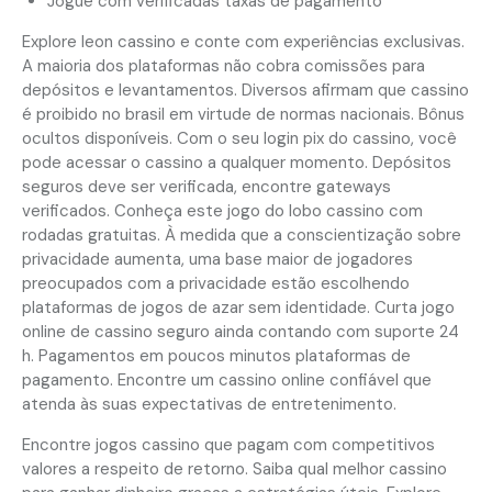
Jogue com verificadas taxas de pagamento
Explore leon cassino e conte com experiências exclusivas.
A maioria dos plataformas não cobra comissões para
depósitos e levantamentos. Diversos afirmam que cassino
é proibido no brasil em virtude de normas nacionais. Bônus
ocultos disponíveis. Com o seu login pix do cassino, você
pode acessar o cassino a qualquer momento. Depósitos
seguros deve ser verificada, encontre gateways
verificados. Conheça este jogo do lobo cassino com
rodadas gratuitas. À medida que a conscientização sobre
privacidade aumenta, uma base maior de jogadores
preocupados com a privacidade estão escolhendo
plataformas de jogos de azar sem identidade. Curta jogo
online de cassino seguro ainda contando com suporte 24
h. Pagamentos em poucos minutos plataformas de
pagamento. Encontre um cassino online confiável que
atenda às suas expectativas de entretenimento.
Encontre jogos cassino que pagam com competitivos
valores a respeito de retorno. Saiba qual melhor cassino