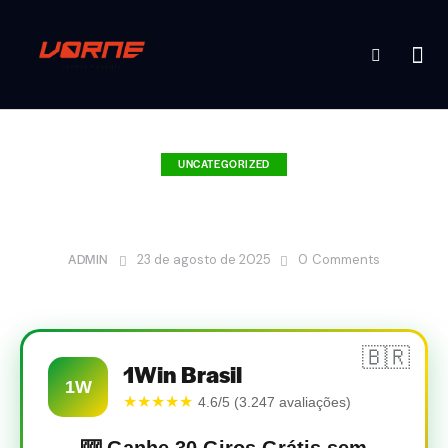
UNCATEGORIZED
Historia Do Filme Cassino — Brasil
Online ♠️
ADMIN
23 de agosto de 2025
0
Comments
🇧🇷
1Win Brasil
1W
★★★★★
4.6/5 (3.247 avaliações)