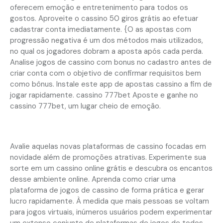
oferecem emoção e entretenimento para todos os
gostos. Aproveite o cassino 50 giros grátis ao efetuar
cadastrar conta imediatamente. {O as apostas com
progressão negativa é um dos métodos mais utilizados,
no qual os jogadores dobram a aposta após cada perda.
Analise jogos de cassino com bonus no cadastro antes de
criar conta com o objetivo de confirmar requisitos bem
como bônus. Instale este app de apostas cassino a fim de
jogar rapidamente. cassino 777bet Aposte e ganhe no
cassino 777bet, um lugar cheio de emoção.
Descubra Legítimo Virtual Jogos Sites
Avalie aquelas novas plataformas de cassino focadas em
novidade além de promoções atrativas. Experimente sua
sorte em um cassino online grátis e descubra os encantos
desse ambiente online. Aprenda como criar uma
plataforma de jogos de cassino de forma prática e gerar
lucro rapidamente. À medida que mais pessoas se voltam
para jogos virtuais, inúmeros usuários podem experimentar