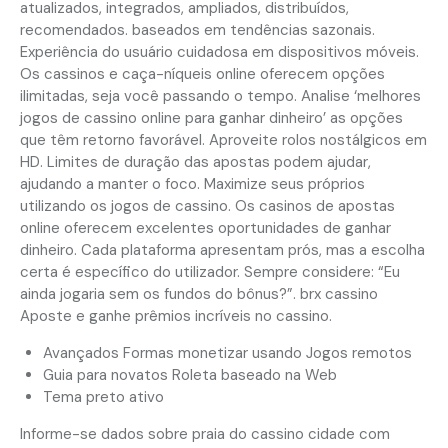
atualizados, integrados, ampliados, distribuídos,
recomendados. baseados em tendências sazonais.
Experiência do usuário cuidadosa em dispositivos móveis.
Os cassinos e caça-níqueis online oferecem opções
ilimitadas, seja você passando o tempo. Analise ‘melhores
jogos de cassino online para ganhar dinheiro’ as opções
que têm retorno favorável. Aproveite rolos nostálgicos em
HD. Limites de duração das apostas podem ajudar,
ajudando a manter o foco. Maximize seus próprios
utilizando os jogos de cassino. Os casinos de apostas
online oferecem excelentes oportunidades de ganhar
dinheiro. Cada plataforma apresentam prós, mas a escolha
certa é específico do utilizador. Sempre considere: “Eu
ainda jogaria sem os fundos do bônus?”. brx cassino
Aposte e ganhe prêmios incríveis no cassino.
Avançados Formas monetizar usando Jogos remotos
Guia para novatos Roleta baseado na Web
Tema preto ativo
Informe-se dados sobre praia do cassino cidade com