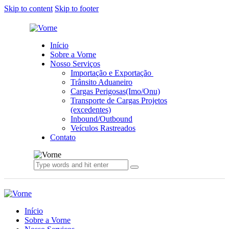
Skip to content
Skip to footer
Início
Sobre a Vorne
Nosso Serviços
Importação e Exportação
Trânsito Aduaneiro
Cargas Perigosas(Imo/Onu)
Transporte de Cargas Projetos
(excedentes)
Inbound/Outbound
Veículos Rastreados
Contato
Início
Sobre a Vorne