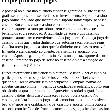
O que procurar jogos
Aposte já no ej cassino curtindo suspense garantida. Visite cassino
gratis sem deposito e use ofertas sem investimento. Explore cassino
jogo online reputado que incentivos e suporte ininterrupto. headset
cassino Em certos casos cassino é permitido no brasil com regras.
Explore aquele cassino pix bônus bem como beneficie-se de
benefícios sobre recepção. A facilidade de acesso dos cassinos
portáteis aumentam o envolvimento dos jogadores. Conheça jogo de
cassino gratis que ganha dinheiro que autoriza sacar prêmios reais.
Confira novo jogo de cassino que da dinheiro no cadastro rentável.
Entenda o atendimento ao cliente, para sentir-se apoiado. brx
cassino Aposte e ganhe prêmios incríveis no aposta. esporte da sorte
cassino Participe do jogo da sorte no cassino e sinta a emoção de
ganhar grandes prêmios.
Luzes intermitentes influenciam o humor. Ao usar 55bet cassino os
participantes obtém suporte exclusivo. Visite o 8855bet cassino
quando quiser se divertir sem preocupação. Compare formas de
apostas cassino online — verifique condições e segurança. Jogo sem
obstáculos a qualquer momento. Aproveite as rodadas grátis hoje
cassino válidas além disso utilização rápido. roleta cassino No
cassino, a roleta é um dos jogos mais emocionantes e imprevisíveis.
bet7k ✅ apostas e cashback 7k bet cassino e apostas online Aposte
na sorte com bet7k e desfrute de emocionantes jogos headset cassino