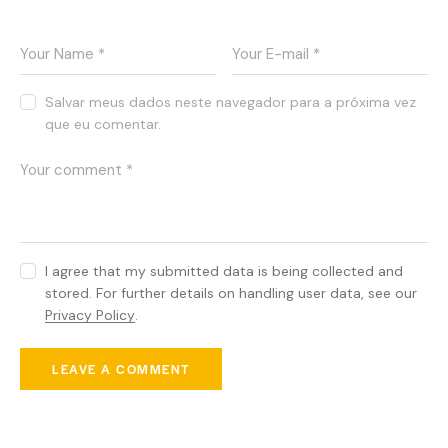
Leave a comment
c
t
u
s
e
Salvar meus dados neste navegador para a próxima vez
s
que eu comentar.
t
l
a
b
o
r
e
e
I agree that my submitted data is being collected and
t
stored. For further details on handling user data, see our
d
Privacy Policy
.
o
l
o
r
e
.
You May Also Like