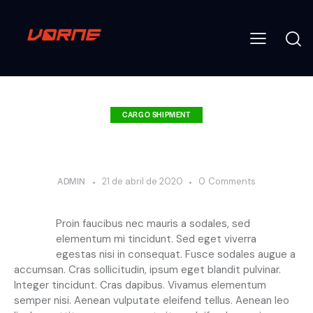
CARGO SHIPMENT
Five warehouse management tips for
freight companies
ADMIN
21 de abril de 2020
0
Comments
Q
Proin faucibus nec mauris a sodales, sed
elementum mi tincidunt. Sed eget viverra
egestas nisi in consequat. Fusce sodales augue a
accumsan. Cras sollicitudin, ipsum eget blandit pulvinar.
Integer tincidunt. Cras dapibus. Vivamus elementum
semper nisi. Aenean vulputate eleifend tellus. Aenean leo