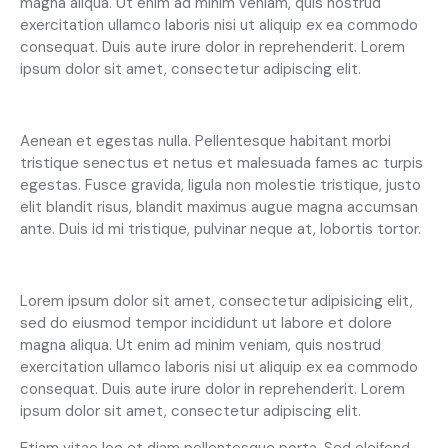
magna aliqua. Ut enim ad minim veniam, quis nostrud
exercitation ullamco laboris nisi ut aliquip ex ea commodo
consequat. Duis aute irure dolor in reprehenderit. Lorem
ipsum dolor sit amet, consectetur adipiscing elit.
Creative approach to every project
Aenean et egestas nulla. Pellentesque habitant morbi
tristique senectus et netus et malesuada fames ac turpis
egestas. Fusce gravida, ligula non molestie tristique, justo
elit blandit risus, blandit maximus augue magna accumsan
ante. Duis id mi tristique, pulvinar neque at, lobortis tortor.
S
Lorem ipsum dolor sit amet, consectetur adipisicing elit,
t
sed do eiusmod tempor incididunt ut labore et dolore
e
magna aliqua. Ut enim ad minim veniam, quis nostrud
t
c
exercitation ullamco laboris nisi ut aliquip ex ea commodo
l
consequat. Duis aute irure dolor in reprehenderit. Lorem
i
ipsum dolor sit amet, consectetur adipiscing elit.
t
a