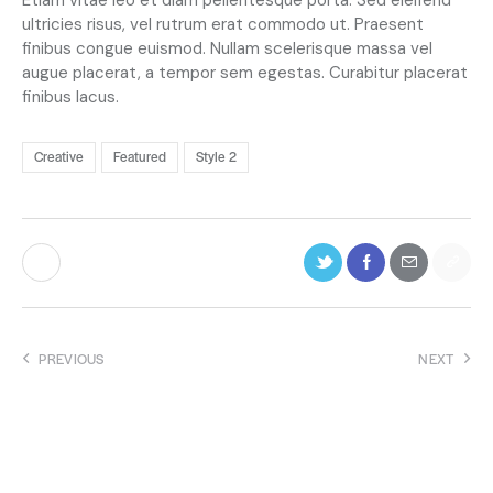
Etiam vitae leo et diam pellentesque porta. Sed eleifend
k
ultricies risus, vel rutrum erat commodo ut. Praesent
a
finibus congue euismod. Nullam scelerisque massa vel
s
augue placerat, a tempor sem egestas. Curabitur placerat
d
finibus lacus.
g
u
b
Creative
Featured
Style 2
e
r
g
r
e
n
,
n
o
PREVIOUS
NEXT
s
Political impact on progress
Freight railroads require
e
of an infrastructure bill
revision by the market
a
analysts
s
a
n