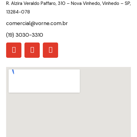
R. Alzira Veraldo Paffaro, 310 – Nova Vinhedo, Vinhedo – SP,
13284-078
comercial@vorne.com.br
(19) 3030-3310