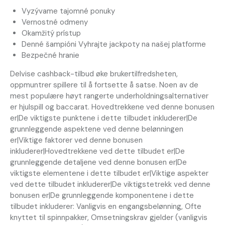
Vyzývame tajomné ponuky
Vernostné odmeny
Okamžitý prístup
Denné šampióni Vyhrajte jackpoty na našej platforme
Bezpečné hranie
Delvise cashback-tilbud øke brukertilfredsheten,
oppmuntrer spillere til å fortsette å satse. Noen av de
mest populære høyt rangerte underholdningsalternativer
er hjulspill og baccarat. Hovedtrekkene ved denne bonusen
er|De viktigste punktene i dette tilbudet inkluderer|De
grunnleggende aspektene ved denne belønningen
er|Viktige faktorer ved denne bonusen
inkluderer|Hovedtrekkene ved dette tilbudet er|De
grunnleggende detaljene ved denne bonusen er|De
viktigste elementene i dette tilbudet er|Viktige aspekter
ved dette tilbudet inkluderer|De viktigstetrekk ved denne
bonusen er|De grunnleggende komponentene i dette
tilbudet inkluderer: Vanligvis en engangsbelønning, Ofte
knyttet til spinnpakker, Omsetningskrav gjelder (vanligvis