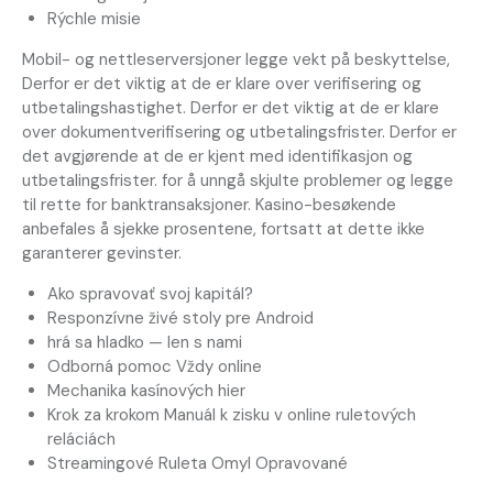
Rýchle misie
Mobil- og nettleserversjoner legge vekt på beskyttelse,
Derfor er det viktig at de er klare over verifisering og
utbetalingshastighet. Derfor er det viktig at de er klare
over dokumentverifisering og utbetalingsfrister. Derfor er
det avgjørende at de er kjent med identifikasjon og
utbetalingsfrister. for å unngå skjulte problemer og legge
til rette for banktransaksjoner. Kasino-besøkende
anbefales å sjekke prosentene, fortsatt at dette ikke
garanterer gevinster.
Ako spravovať svoj kapitál?
Responzívne živé stoly pre Android
hrá sa hladko — len s nami
Odborná pomoc Vždy online
Mechanika kasínových hier
Krok za krokom Manuál k zisku v online ruletových
reláciách
Streamingové Ruleta Omyl Opravované