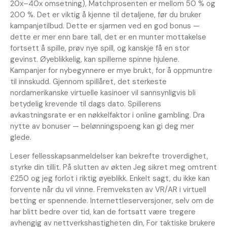
20x–40x omsetning), Matchprosenten er mellom 50 % og
200 %. Det er viktig å kjenne til detaljene, før du bruker
kampanjetilbud. Dette er sjarmen ved en god bonus —
dette er mer enn bare tall, det er en munter mottakelse
fortsett å spille, prøv nye spill, og kanskje få en stor
gevinst. Øyeblikkelig, kan spillerne spinne hjulene.
Kampanjer for nybegynnere er mye brukt, for å oppmuntre
til innskudd. Gjennom spillåret, det sterkeste
nordamerikanske virtuelle kasinoer vil sannsynligvis bli
betydelig krevende til dags dato. Spillerens
avkastningsrate er en nøkkelfaktor i online gambling. Dra
nytte av bonuser — belønningspoeng kan gi deg mer
glede.
Leser fellesskapsanmeldelser kan bekrefte troverdighet,
styrke din tillit. På slutten av økten Jeg sikret meg omtrent
£250 og jeg forlot i riktig øyeblikk. Enkelt sagt, du ikke kan
forvente når du vil vinne. Fremveksten av VR/AR i virtuell
betting er spennende. Internettleserversjoner, selv om de
har blitt bedre over tid, kan de fortsatt være tregere
avhengig av nettverkshastigheten din, For taktiske brukere