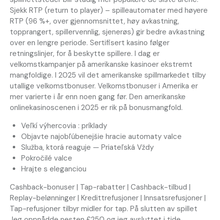
Sjekk RTP (return to player) – spilleautomater med høyere
RTP (96 %+, over gjennomsnittet, høy avkastning,
topprangert, spillervennlig, sjenerøs) gir bedre avkastning
over en lengre periode. Sertifisert kasino følger
retningslinjer, for å beskytte spillere. I dag er
velkomstkampanjer på amerikanske kasinoer ekstremt
mangfoldige. I 2025 vil det amerikanske spillmarkedet tilby
utallige velkomstbonuser. Velkomstbonuser i Amerika er
mer varierte i år enn noen gang før. Den amerikanske
onlinekasinoscenen i 2025 er rik på bonusmangfold.
Veľkí výhercovia : príklady
Objavte najobľúbenejšie hracie automaty valce
Služba, ktorá reaguje — Priateľská Vždy
Pokročilé valce
Hrajte s eleganciou
Cashback-bonuser | Tap-rabatter | Cashback-tilbud |
Replay-belønninger | Kredittrefusjoner | Innsatsrefusjoner |
Tap-refusjoner tilbyr midler for tap. På slutten av spillet
Jeg oppnådde nesten £250 og jeg avsluttet i tide.