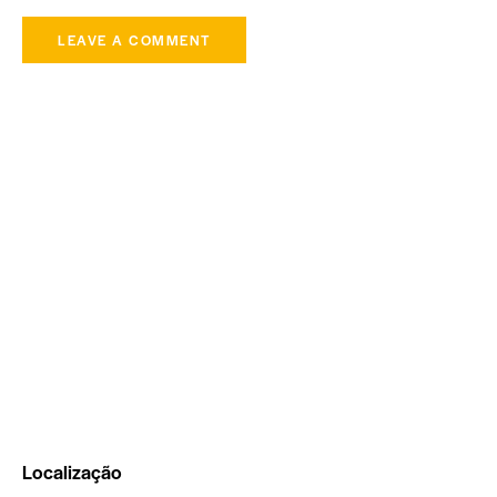
You May Also Like
UNCATEGORIZED
Cassino A Fun Day ❗️ São Paulo 🇧🇷
UNCATEGORIZED
Aposta E Ganha Cassino 🇧🇷 em Brasília 🚀
Localização