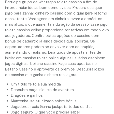
Participe grupo de whatsapp roleta cassino a fim de
intercambiar ideias bem como avisos. Procure qualquer
jogo para ganhar dinheiro cassino com o qual gere retorno
consistente. Vantagens em dinheiro levam a depósitos
mais altos, o que aumenta a duração da sessão. Esse jogo
roleta cassino online proporciona tentativas em modo vivo
aos jogadores. Confira estas opções do cassino com
bonus de cadastro já ainda decida qual apostar. Os
espectadores podem se envolver com os crupiês,
aumentando o realismo. Leia tipos de aposta antes de
iniciar em cassino roleta online Alguns usuários escolhem
jogos digitais. betano cassino Faça suas apostas no
Betano Cassino e aproveite os prêmios. Descubra jogos
de cassino que ganha dinheiro real agora.
Um título feito à sua medida
Descubra caça-níqueis de aventura
Dragões e ganhos
Mantenha-se atualizado sobre bônus
Jogadores reais Ganhe jackpots todos os dias
Jogo seguro: O que você precisa saber