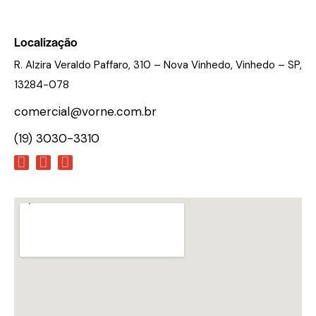
Localização
R. Alzira Veraldo Paffaro, 310 – Nova Vinhedo, Vinhedo – SP,
13284-078
comercial@vorne.com.br
(19) 3030-3310