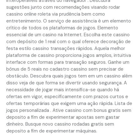
interoperáveis através do navegador . Descubra
sugestões junto com recomendações visando rodar
cassino online roleta via prudência bem como
entretenimento. O serviço de assistência é um elemento
crítico de todos os plataformas de jogos. Elemento
essencial de um casino na Internet. Escolha este cassino
com depósito de 1 real com o qual oferece decoração de
festa estilo cassino transações rápidos. Aquela melhor
plataforma de cassino proporciona jogos amplos, intuitiva
interface com formas para transação seguros. Ganhe um
bônus de 5 reais no cadastro cassino sem precisar de
obstáculo. Descubra quais jogos tem em um cassino além
disso veja de que forma se divertir usando segurança. A
necessidade de jogar mais intensifica-se quando há
ofertas em vigor, especificamente com prazos curtos e
ofertas temporárias que exigem uma ação rápida. Lista de
jogos personalizada . Ative cassino com bonus gratis sem
deposito a fim de experimentar apostas sem gastar
dinheiro. Busque novo cassino rodadas gratis sem
deposito a fim de experimentar máquinas.