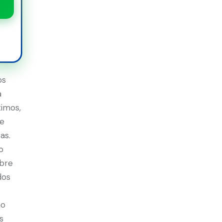
os
a
timos,
he
as.
o
obre
dos
no
s