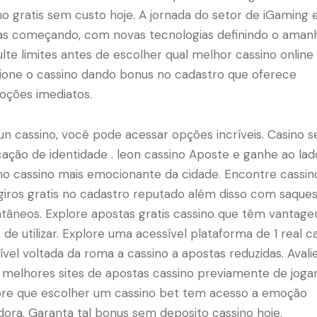
no gratis sem custo hoje. A jornada do setor de iGaming 
s começando, com novas tecnologias definindo o aman
lte limites antes de escolher qual melhor cassino online
ione o cassino dando bonus no cadastro que oferece
ções imediatos.
un cassino, você pode acessar opções incríveis. Casino 
icação de identidade . leon cassino Aposte e ganhe ao la
no cassino mais emocionante da cidade. Encontre cassin
iros gratis no cadastro reputado além disso com saque
ntâneos. Explore apostas gratis cassino que têm vantage
s de utilizar. Explore uma acessível plataforma de 1 real c
ível voltada da roma a cassino a apostas reduzidas. Avali
 melhores sites de apostas cassino previamente de jogar
e que escolher um cassino bet tem acesso a emoção
dora. Garanta tal bonus sem deposito cassino hoje.