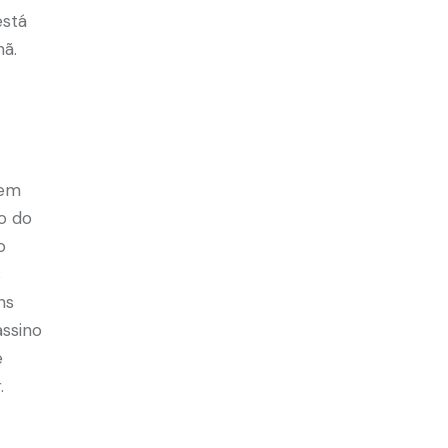
está
hã.
sem
do do
o
s
ns
assino
e
.