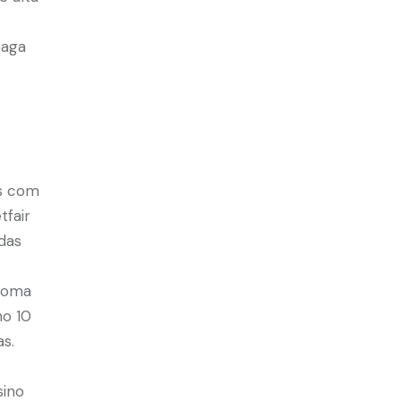
paga
os com
tfair
das
 roma
no 10
as.
sino