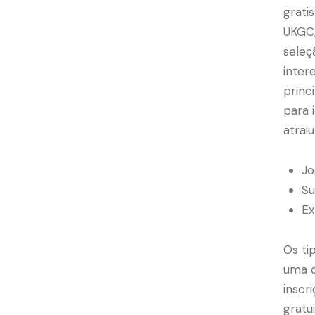
grati
UKGC,
seleç
inter
princ
para 
atrai
Jo
Su
Ex
Os ti
uma c
inscr
gratu