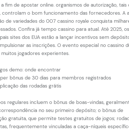
s a fim de apostar online. organismos de autorização, tai
 controlam o bom funcionamento das fornecedores. A 
ão de variedades do 007 cassino royale conquista milhar
essados. Confira já tempo cassino para atual. Até 2025, o
ipais sites dos EUA estão a lançar incentivos sem depósit
impulsionar as inscrições. O evento especial no cassino 
u muitos jogadores experientes.
gos demo: onde encontrar
per bônus de 30 dias para membros registrados
plicação das rodadas grátis
pos regulares incluem o bônus de boas-vindas, geralmen
orrespondência no seu primeiro depósito; o bônus de
ição gratuita, que permite testes gratuitos de jogos; roda
itas, frequentemente vinculadas a caça-níqueis específic