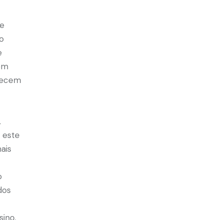
 e
no
e
lém
erecem
.
e este
ais
o
dos
sino.