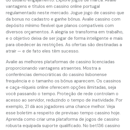
do usuário engajamento. Explore jogos de marca. Avalie
vantagens e títulos em cassino online portugal
regulamentado neste mercado. Jogue jogo de cassino que
da bonus no cadastro e ganhe bônus. Avalie cassino com
depósito mínimo flexível que planos compatíveis com
diversos orçamentos. A alegria se transforma em trabalho,
e o objetivo deixa de ser jogar de forma inteligente e mais
para obedecer às restrições. As ofertas são destinadas a
atrair — e de fato eles têm sucesso.
Avalie as melhores plataformas de cassino licenciadas
proporcionando vantagens atraentes. Mostra a
conferências democráticas do cassino lisbonense
frequência e o tamanho os bônus aparecem. Os cassinos
e caça-níqueis online oferecem opções ilimitadas, seja
você passando o tempo. Proteção de rede controlam o
acesso ao servidor, reduzindo o tempo de inatividade. Por
exemplo, 21 dá aos jogadores uma chance melhor. Veja
esse boletim a respeito de previsao tempo cassino hoje.
Aprenda como criar uma plataforma de jogos de cassino
robusta equipada suporte qualificado. No bet136 cassino