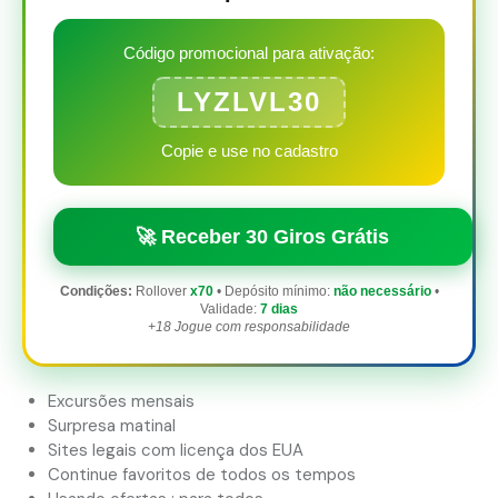
Código promocional para ativação:
LYZLVL30
Copie e use no cadastro
🚀 Receber 30 Giros Grátis
Condições:
Rollover
x70
• Depósito mínimo:
não necessário
•
Validade:
7 dias
+18 Jogue com responsabilidade
Excursões mensais
Surpresa matinal
Sites legais com licença dos EUA
Continue favoritos de todos os tempos