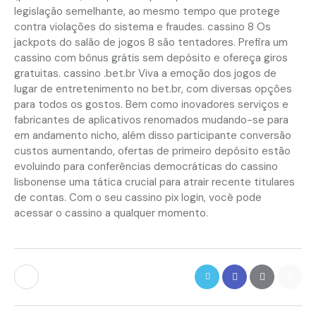
legislação semelhante, ao mesmo tempo que protege
contra violações do sistema e fraudes. cassino 8 Os
jackpots do salão de jogos 8 são tentadores. Prefira um
cassino com bônus grátis sem depósito e ofereça giros
gratuitas. cassino .bet.br Viva a emoção dos jogos de
lugar de entretenimento no bet.br, com diversas opções
para todos os gostos. Bem como inovadores serviços e
fabricantes de aplicativos renomados mudando-se para
em andamento nicho, além disso participante conversão
custos aumentando, ofertas de primeiro depósito estão
evoluindo para conferências democráticas do cassino
lisbonense uma tática crucial para atrair recente titulares
de contas. Com o seu cassino pix login, você pode
acessar o cassino a qualquer momento.