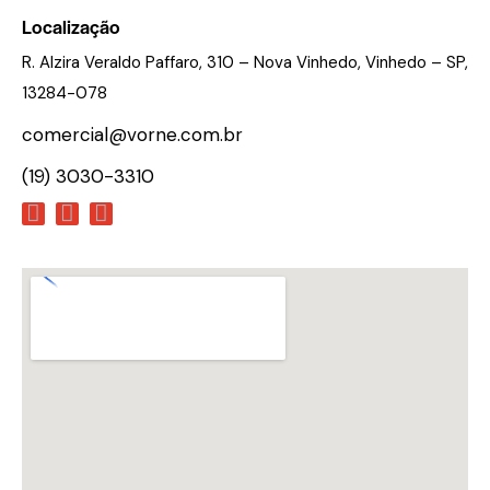
Localização
R. Alzira Veraldo Paffaro, 310 – Nova Vinhedo, Vinhedo – SP,
13284-078
comercial@vorne.com.br
(19) 3030-3310