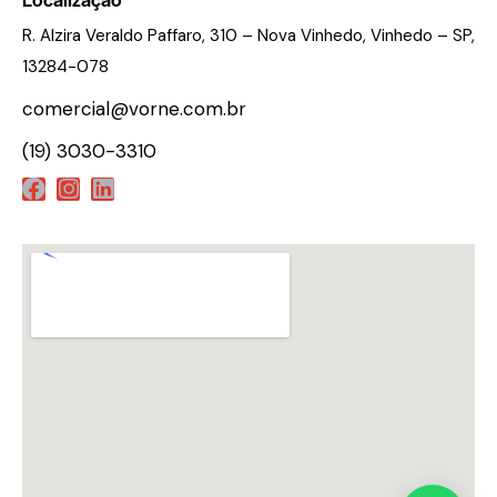
R. Alzira Veraldo Paffaro, 310 – Nova Vinhedo, Vinhedo – SP,
13284-078
comercial@vorne.com.br
(19) 3030-3310