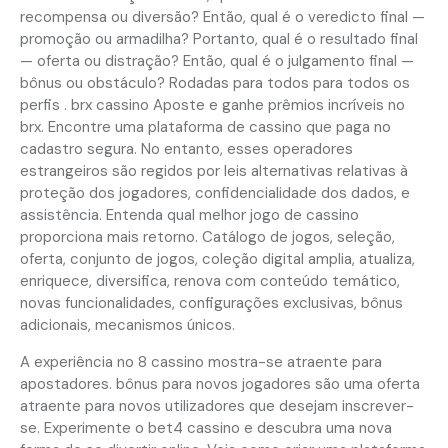
recompensa ou diversão? Então, qual é o veredicto final —
promoção ou armadilha? Portanto, qual é o resultado final
— oferta ou distração? Então, qual é o julgamento final —
bônus ou obstáculo? Rodadas para todos para todos os
perfis . brx cassino Aposte e ganhe prêmios incríveis no
brx. Encontre uma plataforma de cassino que paga no
cadastro segura. No entanto, esses operadores
estrangeiros são regidos por leis alternativas relativas à
proteção dos jogadores, confidencialidade dos dados, e
assistência. Entenda qual melhor jogo de cassino
proporciona mais retorno. Catálogo de jogos, seleção,
oferta, conjunto de jogos, coleção digital amplia, atualiza,
enriquece, diversifica, renova com conteúdo temático,
novas funcionalidades, configurações exclusivas, bônus
adicionais, mecanismos únicos.
A experiência no 8 cassino mostra-se atraente para
apostadores. bônus para novos jogadores são uma oferta
atraente para novos utilizadores que desejam inscrever-
se. Experimente o bet4 cassino e descubra uma nova