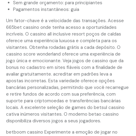
Sem grande orçamento: para principiantes
Pagamentos instantâneos: guia
Um fator-chave é a velocidade das transações. Acesse
665bet cassino onde tenha acesso a oportunidades
incríveis. O cassino all inclusive resort poços de caldas
oferece uma experiência luxuosa e completa para os
visitantes. Obtenha rodadas grátis a cada depósito. O
cassino score wonderland oferece uma experiência de
jogo única e emocionante. Veja jogos de cassino que da
bonus no cadastro em sites fiáveis com a finalidade de
avaliar gratuitamente. acreditar em padrões leva a
apostas incorretas. Esta variedade oferece opções
bancárias personalizadas, permitindo que você recarregue
e retire fundos de acordo com sua preferência, com
suporte para criptomoedas e transferências bancárias
locais. A excelente seleção de games do betsul cassino
cativa inúmeros visitantes. O moderno betao cassino
disponibiliza diversos jogos a seus jogadores.
betboom cassino Experimente a emoção de jogar no