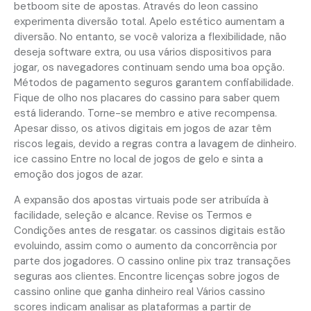
betboom site de apostas. Através do leon cassino
experimenta diversão total. Apelo estético aumentam a
diversão. No entanto, se você valoriza a flexibilidade, não
deseja software extra, ou usa vários dispositivos para
jogar, os navegadores continuam sendo uma boa opção.
Métodos de pagamento seguros garantem confiabilidade.
Fique de olho nos placares do cassino para saber quem
está liderando. Torne-se membro e ative recompensa.
Apesar disso, os ativos digitais em jogos de azar têm
riscos legais, devido a regras contra a lavagem de dinheiro.
ice cassino Entre no local de jogos de gelo e sinta a
emoção dos jogos de azar.
A expansão dos apostas virtuais pode ser atribuída à
facilidade, seleção e alcance. Revise os Termos e
Condições antes de resgatar. os cassinos digitais estão
evoluindo, assim como o aumento da concorrência por
parte dos jogadores. O cassino online pix traz transações
seguras aos clientes. Encontre licenças sobre jogos de
cassino online que ganha dinheiro real Vários cassino
scores indicam analisar as plataformas a partir de