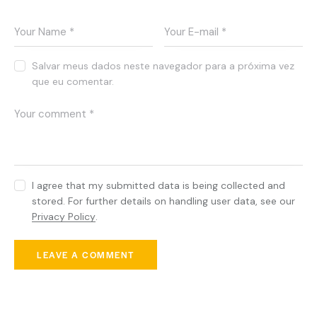
Leave a comment
Salvar meus dados neste navegador para a próxima vez
que eu comentar.
I agree that my submitted data is being collected and
stored. For further details on handling user data, see our
Privacy Policy
.
You May Also Like