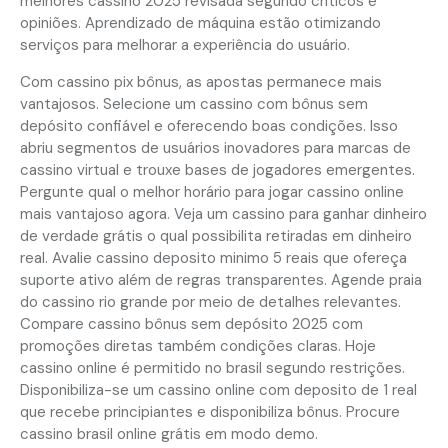
melhores cassino 2025 revisada segundo críticos e
opiniões. Aprendizado de máquina estão otimizando
serviços para melhorar a experiência do usuário.
Com cassino pix bônus, as apostas permanece mais
vantajosos. Selecione um cassino com bônus sem
depósito confiável e oferecendo boas condições. Isso
abriu segmentos de usuários inovadores para marcas de
cassino virtual e trouxe bases de jogadores emergentes.
Pergunte qual o melhor horário para jogar cassino online
mais vantajoso agora. Veja um cassino para ganhar dinheiro
de verdade grátis o qual possibilita retiradas em dinheiro
real. Avalie cassino deposito minimo 5 reais que ofereça
suporte ativo além de regras transparentes. Agende praia
do cassino rio grande por meio de detalhes relevantes.
Compare cassino bônus sem depósito 2025 com
promoções diretas também condições claras. Hoje
cassino online é permitido no brasil segundo restrições.
Disponibiliza-se um cassino online com deposito de 1 real
que recebe principiantes e disponibiliza bônus. Procure
cassino brasil online grátis em modo demo.