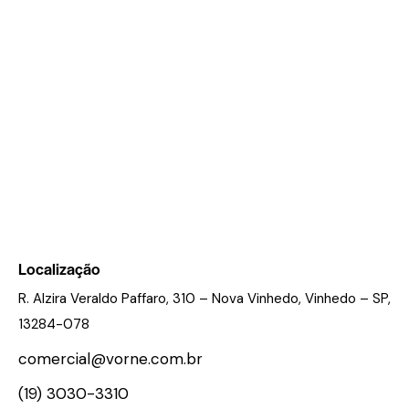
UNCATEGORIZED
Marge Cassino . no Brasil 🥂
UNCATEGORIZED
B1Bet Apostas ✱ MG 🇧🇷 ❀
Localização
R. Alzira Veraldo Paffaro, 310 – Nova Vinhedo, Vinhedo – SP,
13284-078
comercial@vorne.com.br
(19) 3030-3310