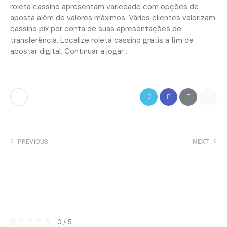
roleta cassino apresentam variedade com opções de
aposta além de valores máximos. Vários clientes valorizam
cassino pix por conta de suas apresentações de
transferência. Localize roleta cassino gratis a fim de
apostar digital. Continuar a jogar .
PREVIOUS
NEXT
Pagamentos ao vivo clima
Notícias Sobre Cassino
tempo rio grande – rs
Online ❓ Conar Apostas
cassino
Esportivas CE 🇧🇷 ♠️
Leave a comment
0
/
5