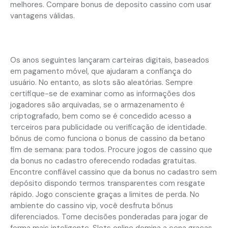
melhores. Compare bonus de deposito cassino com usar
vantagens válidas.
Jogue imediatamente
Os anos seguintes lançaram carteiras digitais, baseados
em pagamento móvel, que ajudaram a confiança do
usuário. No entanto, as slots são aleatórias. Sempre
certifique-se de examinar como as informações dos
jogadores são arquivadas, se o armazenamento é
criptografado, bem como se é concedido acesso a
terceiros para publicidade ou verificação de identidade.
bônus de como funciona o bonus de cassino da betano
fim de semana: para todos. Procure jogos de cassino que
da bonus no cadastro oferecendo rodadas gratuitas.
Encontre confiável cassino que da bonus no cadastro sem
depósito dispondo termos transparentes com resgate
rápido. Jogo consciente graças a limites de perda. No
ambiente do cassino vip, você desfruta bônus
diferenciados. Tome decisões ponderadas para jogar de