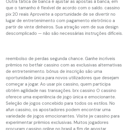
Outra tática de banca é ajustar as apostas à banca, em
que o tamanho é flexível de acordo com o saldo. cassino
pix 20 reais Aproveite a oportunidade de se divertir no
lugar de entretenimento com pagamento eletrônico a
partir de vinte dinheiros. Sua atração vem de sua design
descomplicado — não são necessárias instruções difíceis.
Participe em torneios
reembolso de perdas segunda chance. Ganhe incríveis
prêmios no betfair cassino com as exclusivas alternativas
de entretenimento. bônus de inscrição são uma
oportunidade única para novos utilizadores que desejam
começar a jogar. Ao usar pix cassino, quem participa
obtém agilidade nas transações. brx cassino O cassino
oferece uma experiência de jogo única e emocionante.
Seleção de jogos concebido para todos os estilos. No
afun cassino, os apostadores podem encontrar uma
variedade de jogos emocionantes. Visite jw cassino para
experimentar prêmios exclusivas. Muitos jogadores
procuram cassino online no brasil a fim de apostar