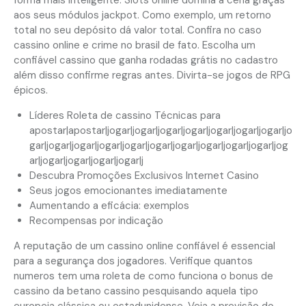
forma mais inteligente. Slots online domina a cena graças
aos seus módulos jackpot. Como exemplo, um retorno
total no seu depósito dá valor total. Confira no caso
cassino online e crime no brasil de fato. Escolha um
confiável cassino que ganha rodadas grátis no cadastro
além disso confirme regras antes. Divirta-se jogos de RPG
épicos.
Líderes Roleta de cassino Técnicas para
apostar|apostar|jogar|jogar|jogar|jogar|jogar|jogar|jogar|jo
gar|jogar|jogar|jogar|jogar|jogar|jogar|jogar|jogar|jogar|jog
ar|jogar|jogar|jogar|jogar|j
Descubra Promoções Exclusivos Internet Casino
Seus jogos emocionantes imediatamente
Aumentando a eficácia: exemplos
Recompensas por indicação
A reputação de um cassino online confiável é essencial
para a segurança dos jogadores. Verifique quantos
numeros tem uma roleta de como funciona o bonus de
cassino da betano cassino pesquisando aquela tipo