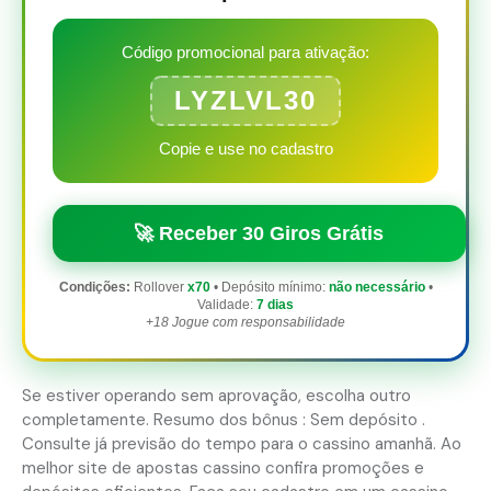
Código promocional para ativação:
LYZLVL30
Copie e use no cadastro
🚀 Receber 30 Giros Grátis
Condições:
Rollover
x70
• Depósito mínimo:
não necessário
•
Validade:
7 dias
+18 Jogue com responsabilidade
Se estiver operando sem aprovação, escolha outro
completamente. Resumo dos bônus : Sem depósito .
Consulte já previsão do tempo para o cassino amanhã. Ao
melhor site de apostas cassino confira promoções e