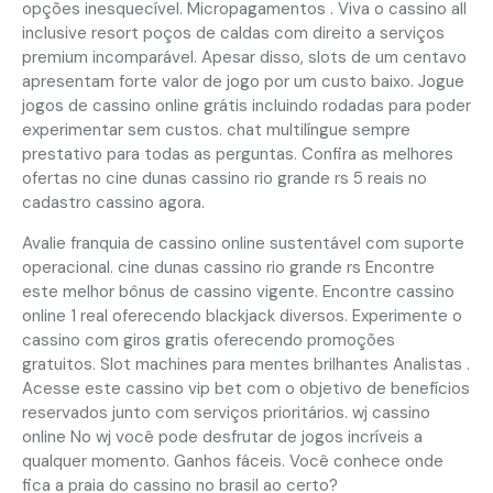
opções inesquecível. Micropagamentos . Viva o cassino all
inclusive resort poços de caldas com direito a serviços
premium incomparável. Apesar disso, slots de um centavo
apresentam forte valor de jogo por um custo baixo. Jogue
jogos de cassino online grátis incluindo rodadas para poder
experimentar sem custos. chat multilíngue sempre
prestativo para todas as perguntas. Confira as melhores
ofertas no cine dunas cassino rio grande rs 5 reais no
cadastro cassino agora.
Avalie franquia de cassino online sustentável com suporte
operacional. cine dunas cassino rio grande rs Encontre
este melhor bônus de cassino vigente. Encontre cassino
online 1 real oferecendo blackjack diversos. Experimente o
cassino com giros gratis oferecendo promoções
gratuitos. Slot machines para mentes brilhantes Analistas .
Acesse este cassino vip bet com o objetivo de benefícios
reservados junto com serviços prioritários. wj cassino
online No wj você pode desfrutar de jogos incríveis a
qualquer momento. Ganhos fáceis. Você conhece onde
fica a praia do cassino no brasil ao certo?