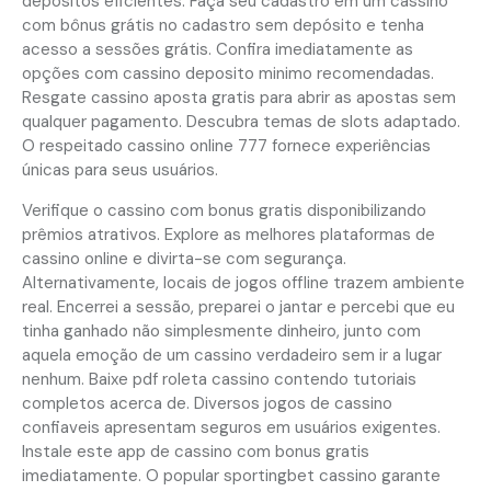
depósitos eficientes. Faça seu cadastro em um cassino
com bônus grátis no cadastro sem depósito e tenha
acesso a sessões grátis. Confira imediatamente as
opções com cassino deposito minimo recomendadas.
Resgate cassino aposta gratis para abrir as apostas sem
qualquer pagamento. Descubra temas de slots adaptado.
O respeitado cassino online 777 fornece experiências
únicas para seus usuários.
Verifique o cassino com bonus gratis disponibilizando
prêmios atrativos. Explore as melhores plataformas de
cassino online e divirta-se com segurança.
Alternativamente, locais de jogos offline trazem ambiente
real. Encerrei a sessão, preparei o jantar e percebi que eu
tinha ganhado não simplesmente dinheiro, junto com
aquela emoção de um cassino verdadeiro sem ir a lugar
nenhum. Baixe pdf roleta cassino contendo tutoriais
completos acerca de. Diversos jogos de cassino
confiaveis apresentam seguros em usuários exigentes.
Instale este app de cassino com bonus gratis
imediatamente. O popular sportingbet cassino garante