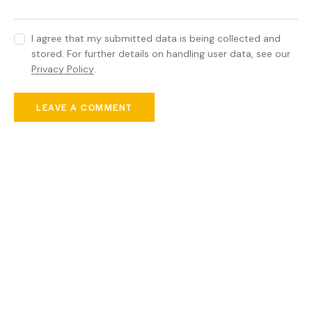
I agree that my submitted data is being collected and
stored. For further details on handling user data, see our
Privacy Policy
.
You May Also Like
UNCATEGORIZED
Meteo A Cassino 10 Giorni 🎰 em Belo Horizonte ☼
UNCATEGORIZED
Jm Best Apostas 💰 Fortaleza Online 🎟️