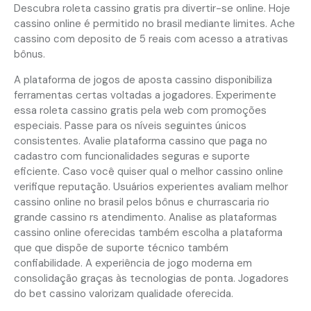
Descubra roleta cassino gratis pra divertir-se online. Hoje
cassino online é permitido no brasil mediante limites. Ache
cassino com deposito de 5 reais com acesso a atrativas
bônus.
A plataforma de jogos de aposta cassino disponibiliza
ferramentas certas voltadas a jogadores. Experimente
essa roleta cassino gratis pela web com promoções
especiais. Passe para os níveis seguintes únicos
consistentes. Avalie plataforma cassino que paga no
cadastro com funcionalidades seguras e suporte
eficiente. Caso você quiser qual o melhor cassino online
verifique reputação. Usuários experientes avaliam melhor
cassino online no brasil pelos bônus e churrascaria rio
grande cassino rs atendimento. Analise as plataformas
cassino online oferecidas também escolha a plataforma
que que dispõe de suporte técnico também
confiabilidade. A experiência de jogo moderna em
consolidação graças às tecnologias de ponta. Jogadores
do bet cassino valorizam qualidade oferecida.