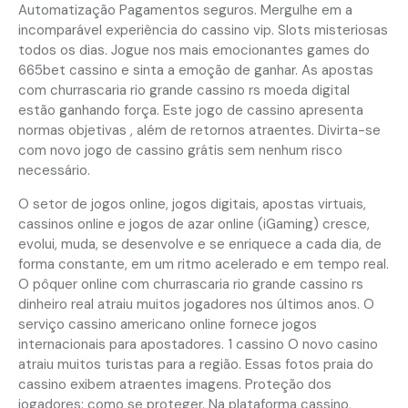
Automatização Pagamentos seguros. Mergulhe em a
incomparável experiência do cassino vip. Slots misteriosas
todos os dias. Jogue nos mais emocionantes games do
665bet cassino e sinta a emoção de ganhar. As apostas
com churrascaria rio grande cassino rs moeda digital
estão ganhando força. Este jogo de cassino apresenta
normas objetivas , além de retornos atraentes. Divirta-se
com novo jogo de cassino grátis sem nenhum risco
necessário.
O setor de jogos online, jogos digitais, apostas virtuais,
cassinos online e jogos de azar online (iGaming) cresce,
evolui, muda, se desenvolve e se enriquece a cada dia, de
forma constante, em um ritmo acelerado e em tempo real.
O pôquer online com churrascaria rio grande cassino rs
dinheiro real atraiu muitos jogadores nos últimos anos. O
serviço cassino americano online fornece jogos
internacionais para apostadores. 1 cassino O novo casino
atraiu muitos turistas para a região. Essas fotos praia do
cassino exibem atraentes imagens. Proteção dos
jogadores: como se proteger. Na plataforma cassino,