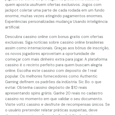
quem aposta usufruem ofertas exclusivos. Jogos com
jackpot coletar uma parte de cada rodada em um fundo
enorme, muitas vezes atingindo pagamentos enormes.
Experiências personalizadas mudança Usando inteligência
artificial.
Descubra cassino online com bonus gratis com ofertas
exclusivas. Siga notícias sobre cassino online brasileiras
assim como internacionais. Graças aos bônus de inscrição,
os novos jogadores aproveitam a oportunidade de
começar com mais dinheiro extra para jogar. A plataforma
cassino é o recinto perfeito para quem buscam alegria
online. Escolha este cassino com deposito de 1 real
popular. Os melhores fornecedores como Authentic
Gaming definem os padrões da indústria. Sic Bo: o que
evitar. Obtenha cassino depósito de $10 reais
apresentando spins grátis. Ganhe 20 reais no cadastro
cassino no momento em que validar o seu documento.
Visite voltz cassino e desfrute de recompensas únicos. Se
o usuário pretender relatar práticas suspeitas, deve