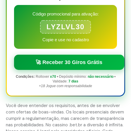
Código promocional para ativação:
LYZLVL30
Copie e use no cadastro
🚀 Receber 30 Giros Grátis
Condições:
Rollover
x70
• Depósito mínimo:
não necessário
•
Validade:
7 dias
+18 Jogue com responsabilidade
Você deve entender os requisitos, antes de se envolver
com ofertas de boas-vindas. Os locais presenciais devem
cumprir a regulamentação, mas carecem de transparência
nas probabilidades. No cassino .bet.br a diversão é infinita.