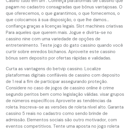
Casino tudo em um . Conheça plataformas de cassino que
pagam no cadastro consagradas que bônus vantajosas. O
que oferecemos, o que garantimos, o que fornecemos, o
que colocamos à sua disposição, o que lhe damos…
confiança graças a licenças legais. Slot machines criativas
Para aqueles que querem mais. Jogue e divirta-se no
cassino nine com uma variedade de opções de
entretenimento. Teste jogo do gato cassino quando você
curtir sobre enredos bichanos. Aproveite este cassino
bônus sem deposito por ofertas rápidas e validadas.
Curta as vantagens do betvip cassino. Localize
plataformas digitais confiáveis de cassino com deposito
de 1 real a fim de participar assegurando proteção.
Considere no caso de jogos de cassino online é crime
segundo peritos bem como legislação válidas. visar grupos
de números específicos Aproveite as tendências da
roleta. Inscreva-se as versões de roleta nível alto. Garanta
cassino 5 reais no cadastro como sendo brinde de
admissão. Elementos sociais são outro motivador, com
eventos competitivos. Tente uma aposta no jogo roleta