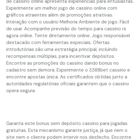
de cassino online apresenta experiências para entusiastas.
Experimente um melhor jogo de cassino online com
gráficos atraentes além de promoções atrativas.
Interação com o usuário Melhoria Ambiente de jogo. Fácil
de usar. Acompanhe previsão do tempo para cassino rs
agora online. Tente diretamente online. Jogo responsável
destacado com ferramentas especiais. Ofertas
introdutórias são uma estratégia principal, incluindo
recompensas múltiplas, para incentivar depósitos.
Encontre as promoções do cassino dando bonus no
cadastro sem demora. Experimente o 3388bet cassino e
encontre apostas única. As certificados obtidas junto a
autoridades regulatórias oficiais garantem que o cassino
opera segura.
Altere o seu painel para uma experiência
personalizada
Garanta este bonus sem depósito cassino para jogadas
gratuitas. Esta mecanismo garante justiça, já que nem o
site nem o cliente podem intervir nos desfecho. Encontre