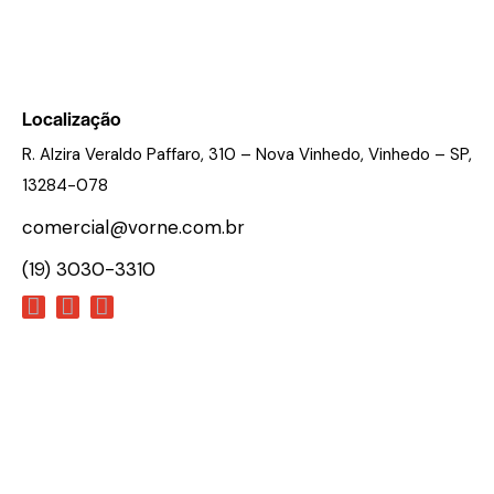
Localização
R. Alzira Veraldo Paffaro, 310 – Nova Vinhedo, Vinhedo – SP,
13284-078
comercial@vorne.com.br
(19) 3030-3310