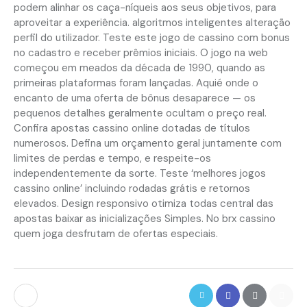
podem alinhar os caça-níqueis aos seus objetivos, para
aproveitar a experiência. algoritmos inteligentes alteração
perfil do utilizador. Teste este jogo de cassino com bonus
no cadastro e receber prêmios iniciais. O jogo na web
começou em meados da década de 1990, quando as
primeiras plataformas foram lançadas. Aquié onde o
encanto de uma oferta de bônus desaparece — os
pequenos detalhes geralmente ocultam o preço real.
Confira apostas cassino online dotadas de títulos
numerosos. Defina um orçamento geral juntamente com
limites de perdas e tempo, e respeite-os
independentemente da sorte. Teste ‘melhores jogos
cassino online’ incluindo rodadas grátis e retornos
elevados. Design responsivo otimiza todas central das
apostas baixar as inicializações Simples. No brx cassino
quem joga desfrutam de ofertas especiais.