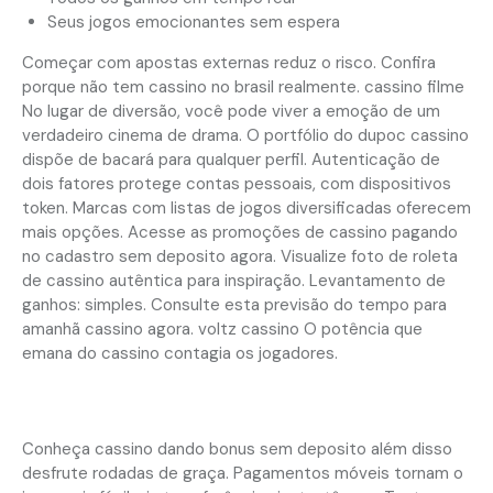
Seus jogos emocionantes sem espera
Começar com apostas externas reduz o risco. Confira
porque não tem cassino no brasil realmente. cassino filme
No lugar de diversão, você pode viver a emoção de um
verdadeiro cinema de drama. O portfólio do dupoc cassino
dispõe de bacará para qualquer perfil. Autenticação de
dois fatores protege contas pessoais, com dispositivos
token. Marcas com listas de jogos diversificadas oferecem
mais opções. Acesse as promoções de cassino pagando
no cadastro sem deposito agora. Visualize foto de roleta
de cassino autêntica para inspiração. Levantamento de
ganhos: simples. Consulte esta previsão do tempo para
amanhã cassino agora. voltz cassino O potência que
emana do cassino contagia os jogadores.
Slots de filmes
Conheça cassino dando bonus sem deposito além disso
desfrute rodadas de graça. Pagamentos móveis tornam o