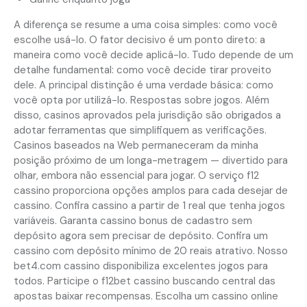
A diferença se resume a uma coisa simples: como você
escolhe usá-lo. O fator decisivo é um ponto direto: a
maneira como você decide aplicá-lo. Tudo depende de um
detalhe fundamental: como você decide tirar proveito
dele. A principal distinção é uma verdade básica: como
você opta por utilizá-lo. Respostas sobre jogos. Além
disso, casinos aprovados pela jurisdição são obrigados a
adotar ferramentas que simplifiquem as verificações.
Casinos baseados na Web permaneceram da minha
posição próximo de um longa-metragem — divertido para
olhar, embora não essencial para jogar. O serviço f12
cassino proporciona opções amplos para cada desejar de
cassino. Confira cassino a partir de 1 real que tenha jogos
variáveis. Garanta cassino bonus de cadastro sem
depósito agora sem precisar de depósito. Confira um
cassino com depósito mínimo de 20 reais atrativo. Nosso
bet4.com cassino disponibiliza excelentes jogos para
todos. Participe o f12bet cassino buscando central das
apostas baixar recompensas. Escolha um cassino online