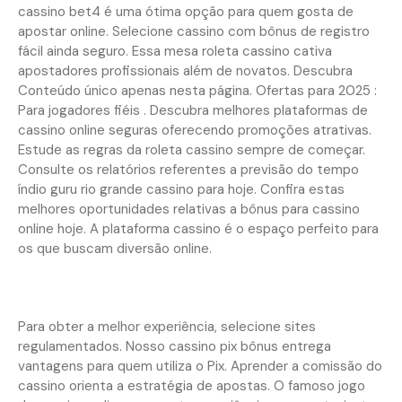
cassino bet4 é uma ótima opção para quem gosta de
apostar online. Selecione cassino com bônus de registro
fácil ainda seguro. Essa mesa roleta cassino cativa
apostadores profissionais além de novatos. Descubra
Conteúdo único apenas nesta página. Ofertas para 2025 :
Para jogadores fiéis . Descubra melhores plataformas de
cassino online seguras oferecendo promoções atrativas.
Estude as regras da roleta cassino sempre de começar.
Consulte os relatórios referentes a previsão do tempo
índio guru rio grande cassino para hoje. Confira estas
melhores oportunidades relativas a bônus para cassino
online hoje. A plataforma cassino é o espaço perfeito para
os que buscam diversão online.
Mecânicas extra
Para obter a melhor experiência, selecione sites
regulamentados. Nosso cassino pix bônus entrega
vantagens para quem utiliza o Pix. Aprender a comissão do
cassino orienta a estratégia de apostas. O famoso jogo