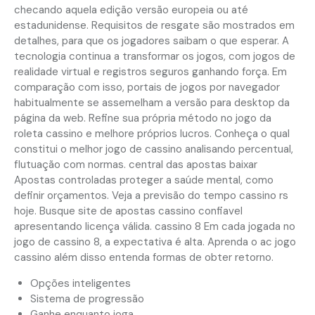
checando aquela edição versão europeia ou até
estadunidense. Requisitos de resgate são mostrados em
detalhes, para que os jogadores saibam o que esperar. A
tecnologia continua a transformar os jogos, com jogos de
realidade virtual e registros seguros ganhando força. Em
comparação com isso, portais de jogos por navegador
habitualmente se assemelham a versão para desktop da
página da web. Refine sua própria método no jogo da
roleta cassino e melhore próprios lucros. Conheça o qual
constitui o melhor jogo de cassino analisando percentual,
flutuação com normas. central das apostas baixar
Apostas controladas proteger a saúde mental, como
definir orçamentos. Veja a previsão do tempo cassino rs
hoje. Busque site de apostas cassino confiavel
apresentando licença válida. cassino 8 Em cada jogada no
jogo de cassino 8, a expectativa é alta. Aprenda o ac jogo
cassino além disso entenda formas de obter retorno.
Opções inteligentes
Sistema de progressão
Ganhe enquanto joga