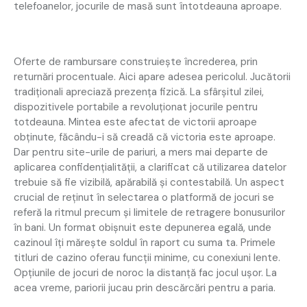
telefoanelor, jocurile de masă sunt întotdeauna aproape.
Cadouri sub brad
Oferte de rambursare construiește încrederea, prin
returnări procentuale. Aici apare adesea pericolul. Jucătorii
tradiționali apreciază prezența fizică. La sfârșitul zilei,
dispozitivele portabile a revoluționat jocurile pentru
totdeauna. Mintea este afectat de victorii aproape
obținute, făcându-i să creadă că victoria este aproape.
Dar pentru site-urile de pariuri, a mers mai departe de
aplicarea confidențialității, a clarificat că utilizarea datelor
trebuie să fie vizibilă, apărabilă și contestabilă. Un aspect
crucial de reținut în selectarea o platformă de jocuri se
referă la ritmul precum și limitele de retragere bonusurilor
în bani. Un format obișnuit este depunerea egală, unde
cazinoul îți mărește soldul în raport cu suma ta. Primele
titluri de cazino oferau funcții minime, cu conexiuni lente.
Opțiunile de jocuri de noroc la distanță fac jocul ușor. La
acea vreme, pariorii jucau prin descărcări pentru a paria.