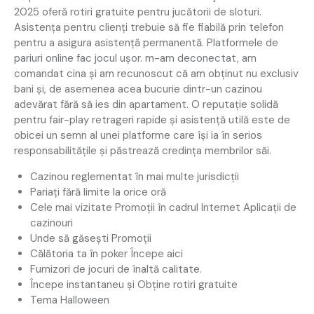
2025 oferă rotiri gratuite pentru jucătorii de sloturi.
Asistența pentru clienți trebuie să fie fiabilă prin telefon
pentru a asigura asistență permanentă. Platformele de
pariuri online fac jocul ușor. m-am deconectat, am
comandat cina și am recunoscut că am obținut nu exclusiv
bani și, de asemenea acea bucurie dintr-un cazinou
adevărat fără să ies din apartament. O reputație solidă
pentru fair-play retrageri rapide și asistență utilă este de
obicei un semn al unei platforme care își ia în serios
responsabilitățile și păstrează credința membrilor săi.
Cazinou reglementat în mai multe jurisdicții
Pariați fără limite la orice oră
Cele mai vizitate Promoții în cadrul Internet Aplicații de
cazinouri
Unde să găsești Promoții
Călătoria ta în poker Începe aici
Furnizori de jocuri de înaltă calitate.
Începe instantaneu și Obține rotiri gratuite
Tema Halloween