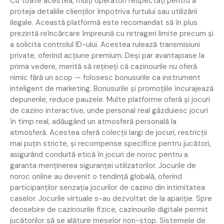
Cu toate acestea, mulți operatori respectați pentru a
proteja detaliile clienților împotriva furtului sau utilizării
ilegale. Această platformă este recomandat să în plus
prezintă reîncărcare împreună cu retrageri limite precum și
a solicita controlul ID-ului. Acestea rulează transmisiuni
private, oferind acțiune premium. Deși par avantajoase la
prima vedere, merită să rețineți că cazinourile nu oferă
nimic fără un scop — folosesc bonusurile ca instrument
inteligent de marketing. Bonusurile și promoțiile încurajează
depunerile, reduce pauzele. Multe platforme oferă și jocuri
de cazino interactive, unde personal real găzduiesc jocuri
în timp real, adăugând un atmosferă personală la
atmosferă. Acestea oferă colecții largi de jocuri, restricții
mai puțin stricte, și recompense specifice pentru jucători,
asigurând conduită etică în jocuri de noroc pentru a
garanta menținerea siguranței utilizatorilor. Jocurile de
noroc online au devenit o tendință globală, oferind
participanților senzația jocurilor de cazino din intimitatea
caselor. Jocurile virtuale s-au dezvoltat de la apariție. Spre
deosebire de cazinourile fizice, cazinourile digitale permit
jucătorilor să se alăture meselor non-stop. Sistemele de