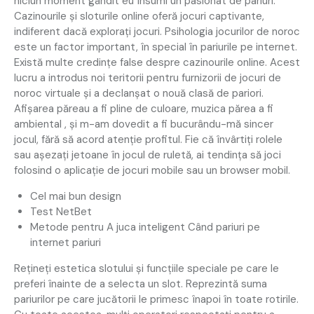
niciun moment gândit eu însumi un pasionat de pariuri.
Cazinourile și sloturile online oferă jocuri captivante,
indiferent dacă explorați jocuri. Psihologia jocurilor de noroc
este un factor important, în special în pariurile pe internet.
Există multe credințe false despre cazinourile online. Acest
lucru a introdus noi teritorii pentru furnizorii de jocuri de
noroc virtuale și a declanșat o nouă clasă de pariori.
Afișarea păreau a fi pline de culoare, muzica părea a fi
ambiental , și m-am dovedit a fi bucurându-mă sincer
jocul, fără să acord atenție profitul. Fie că învârtiți rolele
sau așezați jetoane în jocul de ruletă, ai tendința să joci
folosind o aplicație de jocuri mobile sau un browser mobil.
Cel mai bun design
Test NetBet
Metode pentru A juca inteligent Când pariuri pe
internet pariuri
Rețineți estetica slotului și funcțiile speciale pe care le
preferi înainte de a selecta un slot. Reprezintă suma
pariurilor pe care jucătorii le primesc înapoi în toate rotirile.