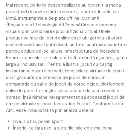
Mai recent, pariurile descentralizate au devenit la modă,
permițând depozite fără frontiere și control. În cele din
urmă, instrumentele de plată offline, cum ar fi
{Paysafecard Tehnologia AR îmbunătățesc experiența
vizuală, prin combinarea jocului fizic și virtual. Unele
productive site de jocuri online este obligatoriu să ofere
unele eficient asistență clienți unitate, unul mare varietate
pentru opțiuni de joc, și una infrastructură de încredere.
Boom-ul pariurilor virtuale poate fi atribuită ușurinței, gama
largă și inclusivității. Pentru a ilustra, jocuri cu câștig
instantaneu bazate pe web, keno, bilete virtuale de răzuit
sunt găzduite de site-urile de jocuri de noroc. În
comparație cu sălile de jocuri de noroc fizice, platformele
online le permit clienților să se bucure de jocuri oricând
doresc. Însă rămâne nereglementat să accesezi jocuri de
cazino virtuale și jocuri fantastice în stat. Conformitatea
AML este îmbunătățită prin analiza datelor.
Live, sloturi, poker, sport
Înscrie-te fără risc la sloturile tale cele mai bune