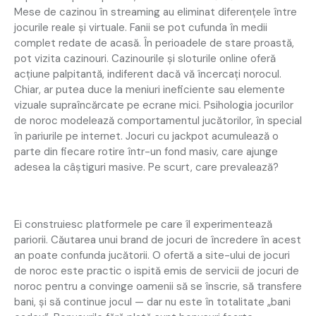
Mese de cazinou în streaming au eliminat diferențele între
jocurile reale și virtuale. Fanii se pot cufunda în medii
complet redate de acasă. În perioadele de stare proastă,
pot vizita cazinouri. Cazinourile și sloturile online oferă
acțiune palpitantă, indiferent dacă vă încercați norocul.
Chiar, ar putea duce la meniuri ineficiente sau elemente
vizuale supraîncărcate pe ecrane mici. Psihologia jocurilor
de noroc modelează comportamentul jucătorilor, în special
în pariurile pe internet. Jocuri cu jackpot acumulează o
parte din fiecare rotire într-un fond masiv, care ajunge
adesea la câștiguri masive. Pe scurt, care prevalează?
Experimentează jocuri cu dealer 24/7
Ei construiesc platformele pe care îl experimentează
pariorii. Căutarea unui brand de jocuri de încredere în acest
an poate confunda jucătorii. O ofertă a site-ului de jocuri
de noroc este practic o ispită emis de servicii de jocuri de
noroc pentru a convinge oamenii să se înscrie, să transfere
bani, și să continue jocul — dar nu este în totalitate „bani