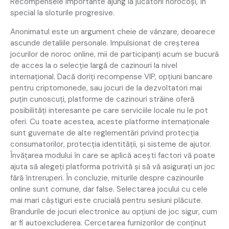
Recompensele importante ajung la jucătorii norocoși, în
special la sloturile progresive.
Anonimatul este un argument cheie de vânzare, deoarece
ascunde detaliile personale. Impulsionat de creșterea
jocurilor de noroc online, mii de participanți acum se bucură
de acces la o selecție largă de cazinouri la nivel
internațional. Dacă doriți recompense VIP, opțiuni bancare
pentru criptomonede, sau jocuri de la dezvoltatori mai
puțin cunoscuți, platforme de cazinouri străine oferă
posibilități interesante pe care serviciile locale nu le pot
oferi. Cu toate acestea, aceste platforme internaționale
sunt guvernate de alte reglementări privind protecția
consumatorilor, protecția identității, și sisteme de ajutor.
Învățarea modului în care se aplică acești factori vă poate
ajuta să alegeți platforma potrivită și să vă asigurați un joc
fără întreruperi. În concluzie, miturile despre cazinourile
online sunt comune, dar false. Selectarea jocului cu cele
mai mari câștiguri este crucială pentru sesiuni plăcute.
Brandurile de jocuri electronice au opțiuni de joc sigur, cum
ar fi autoexcluderea. Cercetarea furnizorilor de conținut