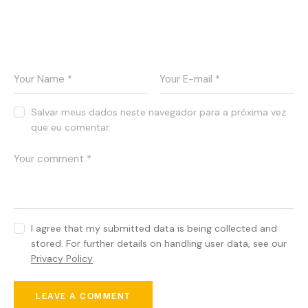
Romania
Leave a comment
Salvar meus dados neste navegador para a próxima vez
que eu comentar.
I agree that my submitted data is being collected and
stored. For further details on handling user data, see our
Privacy Policy
.