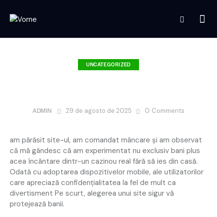
UNCATEGORIZED
Cele Mai Impresionante Sloturi ♣️ la
București
ADMIN
29 de agosto de 2025
0
Comments
am părăsit site-ul, am comandat mâncare și am observat
că mă gândesc că am experimentat nu exclusiv bani plus
acea încântare dintr-un cazinou real fără să ies din casă.
Odată cu adoptarea dispozitivelor mobile, ale utilizatorilor
care apreciază confidențialitatea la fel de mult ca
divertisment Pe scurt, alegerea unui site sigur vă
protejează banii.