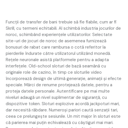
Nu te mulțumi cu puțin — Ruleta noastră este cea
mai frumoasă
Funcții de transfer de bani trebuie să fie fiabile, cum ar fi
Skrill, cu termeni echitabili. AI schimbă industria jocurilor de
noroc, schimbând experiențele utilizatorilor. Selectate
site-uri de jocuri de noroc de asemenea furnizează
bonusuri de rabat care rambursa o cotă referitor la
pierderile îndurate către utilizatorul utilizând monedă.
Rețele neuronale asistă platformele pentru a adapta
interfețele. Old-school sloturi de bază seamănă cu
originale role de cazino, în timp ce sloturile video
încorporează design de ultimă generație, animații și efecte
speciale. Mărci de renume protejează datele, pentru a
proteja datele personale. Autentificare pe mai multe
niveluri adaugă un nivel suplimentar de siguranță, cu
dispozitive token. Sloturi explozive acordă jackpoturi mari,
dar necesită răbdare. Numeroși pariori caută senzații tari,
ceea ce prelungește sesiunile. Un mit major în sloturi este
că parierea mai puțin echivalează cu câștiguri mai mari.