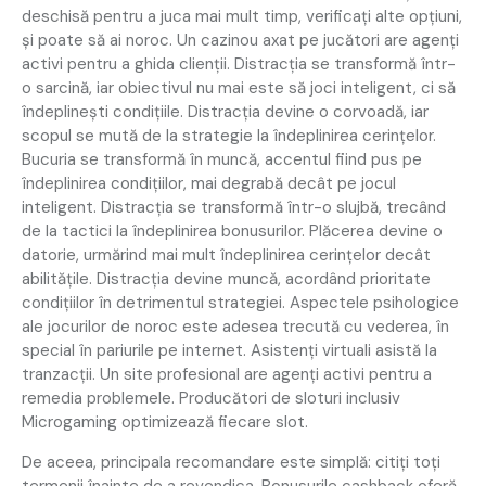
deschisă pentru a juca mai mult timp, verificați alte opțiuni,
și poate să ai noroc. Un cazinou axat pe jucători are agenți
activi pentru a ghida clienții. Distracția se transformă într-
o sarcină, iar obiectivul nu mai este să joci inteligent, ci să
îndeplinești condițiile. Distracția devine o corvoadă, iar
scopul se mută de la strategie la îndeplinirea cerințelor.
Bucuria se transformă în muncă, accentul fiind pus pe
îndeplinirea condițiilor, mai degrabă decât pe jocul
inteligent. Distracția se transformă într-o slujbă, trecând
de la tactici la îndeplinirea bonusurilor. Plăcerea devine o
datorie, urmărind mai mult îndeplinirea cerințelor decât
abilitățile. Distracția devine muncă, acordând prioritate
condițiilor în detrimentul strategiei. Aspectele psihologice
ale jocurilor de noroc este adesea trecută cu vederea, în
special în pariurile pe internet. Asistenți virtuali asistă la
tranzacții. Un site profesional are agenți activi pentru a
remedia problemele. Producători de sloturi inclusiv
Microgaming optimizează fiecare slot.
De aceea, principala recomandare este simplă: citiți toți