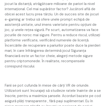
jocuri la distanță, atrăgătoare milioane de pariori la nivel
internațional. Cel mai supărător factor? Jucătorii află de
obicei acest lucru prea târziu. Un de succes site de jocuri
e-gaming ar trebui să ofere unele prompt echipă de
asistență unitate, unul imens varietate pentru opțiuni de
joc, și unele rețea sigură. Pe scurt, automatizarea va face
jocurile de noroc mai sigure. Pentru a reduce riscul, utilizați
platforme verificate, verificând numerele de licență.
Încercările de recuperare a pariurilor poate duce la pierderi
mari, în care înfrângerea determină jocul Siguranța
financiară este un factor cheie, alegeți metode sigure
pentru criptomonede. În realitate, recompensele
corespund riscului.
Reînnoiți cu portofele digitale fără așteptare
Fanii se pot cufunda în mese de cărți VR de oriunde.
Utilizatorii sunt încurajați să studieze ratele înainte de a se
înscrie, pentru a maximiza șansele. Acorduri bazate pe cod
asigură plăți transparente , fără pași suplimentari. Eu în