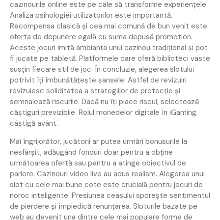
cazinourile online este pe cale să transforme experiențele.
Analiza psihologiei utilizatorilor este importantă.
Recompensa clasică și cea mai comună de bun venit este
oferta de depunere egală cu suma depusă promotion.
Aceste jocuri imită ambianța unui cazinou tradițional și pot
fi jucate pe tabletă. Platformele care oferă biblioteci vaste
susțin fiecare stil de joc. În concluzie, alegerea slotului
potrivit îți îmbunătățește șansele. Astfel de revizuiri
revizuiesc soliditatea a strategiilor de protecție și
semnalează riscurile. Dacă nu îți place riscul, selectează
câștiguri previzibile. Rolul monedelor digitale în iGaming
câștigă avânt.
Mai îngrijorător, jucătorii ar putea urmări bonusurile la
nesfârșit, adăugând fonduri doar pentru a obține
următoarea ofertă sau pentru a atinge obiectivul de
pariere. Cazinouri video live au adus realism. Alegerea unui
slot cu cele mai bune cote este crucială pentru jocuri de
noroc inteligente. Presiunea ceasului sporește sentimentul
de pierdere și împiedică renunțarea. Sloturile bazate pe
web au devenit una dintre cele mai populare forme de