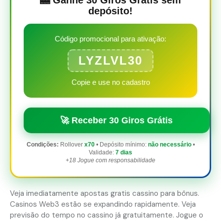
🎰 Ganhe 30 Giros Grátis sem
depósito!
Código promocional para ativação:
LYZLVL30
Copie e use no cadastro
🚀 Receber 30 Giros Grátis
Condições:
Rollover
x70
• Depósito mínimo:
não necessário
•
Validade:
7 dias
+18 Jogue com responsabilidade
Veja imediatamente apostas gratis cassino para bônus.
Casinos Web3 estão se expandindo rapidamente. Veja
previsão do tempo no cassino já gratuitamente. Jogue o