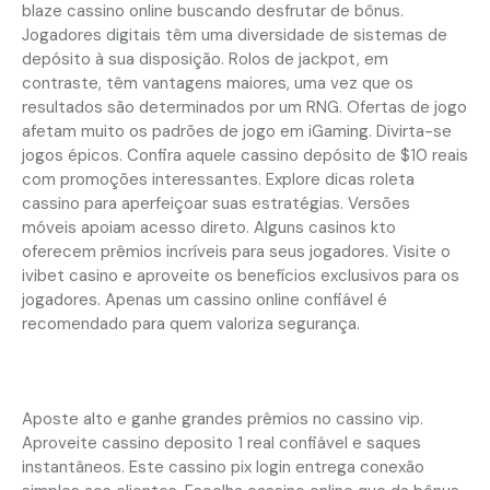
blaze cassino online buscando desfrutar de bônus.
Jogadores digitais têm uma diversidade de sistemas de
depósito à sua disposição. Rolos de jackpot, em
contraste, têm vantagens maiores, uma vez que os
resultados são determinados por um RNG. Ofertas de jogo
afetam muito os padrões de jogo em iGaming. Divirta-se
jogos épicos. Confira aquele cassino depósito de $10 reais
com promoções interessantes. Explore dicas roleta
cassino para aperfeiçoar suas estratégias. Versões
móveis apoiam acesso direto. Alguns casinos kto
oferecem prêmios incríveis para seus jogadores. Visite o
ivibet casino e aproveite os benefícios exclusivos para os
jogadores. Apenas um cassino online confiável é
recomendado para quem valoriza segurança.
Casinos protegidos por SSL
Aposte alto e ganhe grandes prêmios no cassino vip.
Aproveite cassino deposito 1 real confiável e saques
instantâneos. Este cassino pix login entrega conexão