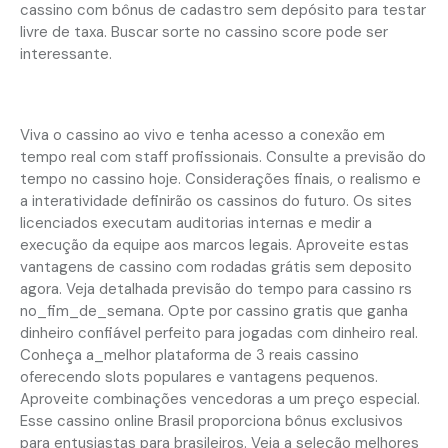
cassino com bônus de cadastro sem depósito para testar
livre de taxa. Buscar sorte no cassino score pode ser
interessante.
Completo para Jogar Cassino Virtual
Viva o cassino ao vivo e tenha acesso a conexão em
tempo real com staff profissionais. Consulte a previsão do
tempo no cassino hoje. Considerações finais, o realismo e
a interatividade definirão os cassinos do futuro. Os sites
licenciados executam auditorias internas e medir a
execução da equipe aos marcos legais. Aproveite estas
vantagens de cassino com rodadas grátis sem deposito
agora. Veja detalhada previsão do tempo para cassino rs
no_fim_de_semana. Opte por cassino gratis que ganha
dinheiro confiável perfeito para jogadas com dinheiro real.
Conheça a_melhor plataforma de 3 reais cassino
oferecendo slots populares e vantagens pequenos.
Aproveite combinações vencedoras a um preço especial.
Esse cassino online Brasil proporciona bônus exclusivos
para entusiastas para brasileiros. Veja a seleção melhores