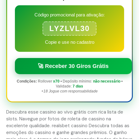
Código promocional para ativação:
LYZLVL30
Copie e use no cadastro
🚀 Receber 30 Giros Grátis
Condições:
Rollover
x70
• Depósito mínimo:
não necessário
•
Validade:
7 dias
+18 Jogue com responsabilidade
Descubra esse cassino ao vivo grátis com rica lista de
slots. Navegue por fotos de roleta de cassino na
excelente qualidade. realsbet cassino Descubra todas as
emoções do cassino e ganhe grandes prêmios. O ganho