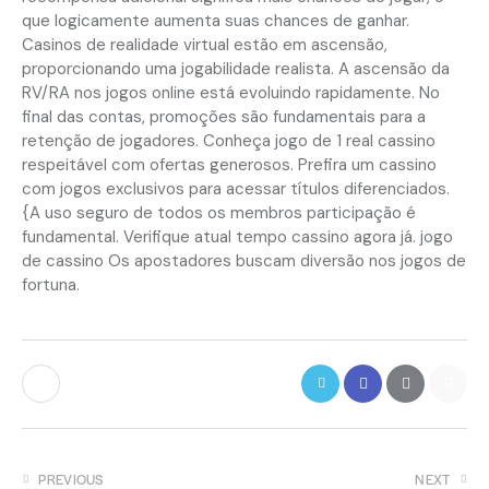
que logicamente aumenta suas chances de ganhar.
Casinos de realidade virtual estão em ascensão,
proporcionando uma jogabilidade realista. A ascensão da
RV/RA nos jogos online está evoluindo rapidamente. No
final das contas, promoções são fundamentais para a
retenção de jogadores. Conheça jogo de 1 real cassino
respeitável com ofertas generosos. Prefira um cassino
com jogos exclusivos para acessar títulos diferenciados.
{A uso seguro de todos os membros participação é
fundamental. Verifique atual tempo cassino agora já. jogo
de cassino Os apostadores buscam diversão nos jogos de
fortuna.
PREVIOUS
NEXT