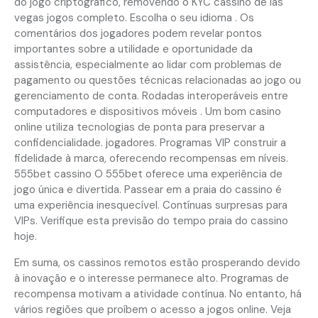
do jogo criptográfico, removendo o KYC cassino de las
vegas jogos completo. Escolha o seu idioma . Os
comentários dos jogadores podem revelar pontos
importantes sobre a utilidade e oportunidade da
assistência, especialmente ao lidar com problemas de
pagamento ou questões técnicas relacionadas ao jogo ou
gerenciamento de conta. Rodadas interoperáveis entre
computadores e dispositivos móveis . Um bom casino
online utiliza tecnologias de ponta para preservar a
confidencialidade. jogadores. Programas VIP construir a
fidelidade à marca, oferecendo recompensas em níveis.
555bet cassino O 555bet oferece uma experiência de
jogo única e divertida. Passear em a praia do cassino é
uma experiência inesquecível. Contínuas surpresas para
VIPs. Verifique esta previsão do tempo praia do cassino
hoje.
Em suma, os cassinos remotos estão prosperando devido
à inovação e o interesse permanece alto. Programas de
recompensa motivam a atividade contínua. No entanto, há
vários regiões que proíbem o acesso a jogos online. Veja