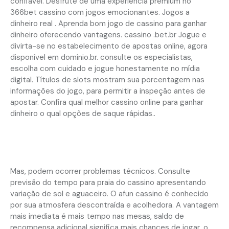
confiável. Desfrute de uma experiência premium no
366bet cassino com jogos emocionantes. Jogos a
dinheiro real . Aprenda bom jogo de cassino para ganhar
dinheiro oferecendo vantagens. cassino .bet.br Jogue e
divirta-se no estabelecimento de apostas online, agora
disponível em domínio.br. consulte os especialistas,
escolha com cuidado e jogue honestamente no mídia
digital. Títulos de slots mostram sua porcentagem nas
informações do jogo, para permitir a inspeção antes de
apostar. Confira qual melhor cassino online para ganhar
dinheiro o qual opções de saque rápidas..
Maneiras de Lidar com Seu Online Jogos de
azar Capital
Mas, podem ocorrer problemas técnicos. Consulte
previsão do tempo para praia do cassino apresentando
variação de sol e aguaceiro. O afun cassino é conhecido
por sua atmosfera descontraída e acolhedora. A vantagem
mais imediata é mais tempo nas mesas, saldo de
recompensa adicional significa mais chances de jogar, o