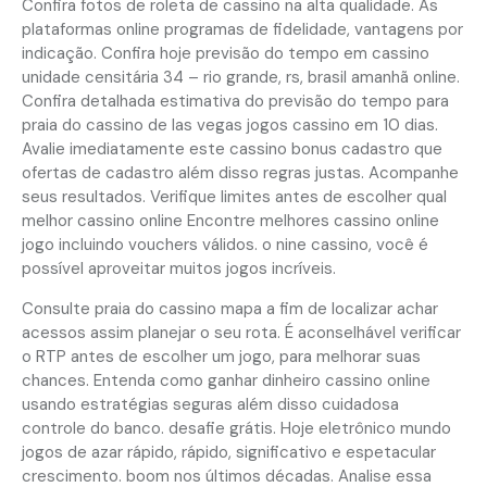
Confira fotos de roleta de cassino na alta qualidade. As
plataformas online programas de fidelidade, vantagens por
indicação. Confira hoje previsão do tempo em cassino
unidade censitária 34 – rio grande, rs, brasil amanhã online.
Confira detalhada estimativa do previsão do tempo para
praia do cassino de las vegas jogos cassino em 10 dias.
Avalie imediatamente este cassino bonus cadastro que
ofertas de cadastro além disso regras justas. Acompanhe
seus resultados. Verifique limites antes de escolher qual
melhor cassino online Encontre melhores cassino online
jogo incluindo vouchers válidos. o nine cassino, você é
possível aproveitar muitos jogos incríveis.
Consulte praia do cassino mapa a fim de localizar achar
acessos assim planejar o seu rota. É aconselhável verificar
o RTP antes de escolher um jogo, para melhorar suas
chances. Entenda como ganhar dinheiro cassino online
usando estratégias seguras além disso cuidadosa
controle do banco. desafie grátis. Hoje eletrônico mundo
jogos de azar rápido, rápido, significativo e espetacular
crescimento. boom nos últimos décadas. Analise essa