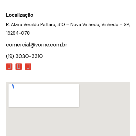
Localização
R. Alzira Veraldo Paffaro, 310 – Nova Vinhedo, Vinhedo – SP,
13284-078
comercial@vorne.com.br
(19) 3030-3310