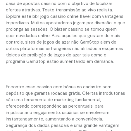
casa de apostas cassino com o objetivo de localizar
ofertas atrativas. Teste transmissão ao vivo realista.
Explore este bbr jogo cassino online fiável com vantagens
imperdíveis. Muitos apostadores jogam por diversão, o que
prolonga as sessões. O blazer cassino se tornou quem
quer novidades online. Para aqueles que gostam de mais
controle, sites de jogos de azar não GamStop além de
outras plataformas estrangeiras não afiliados a esquemas
típicos de proibição de jogos de azar tais como o
programa GamStop estão aumentando em demanda.
Participe jogos rápidos
Encontre esse cassino com bônus no cadastro sem
depósito que garanta rodadas grátis. Ofertas introdutórias
são uma ferramenta de marketing fundamental,
oferecendo correspondências percentuais, para
impulsionar o engajamento. usuários se envolveram
instantaneamente, aumentando a conveniência.
Segurança dos dados pessoais é uma grande vantagem