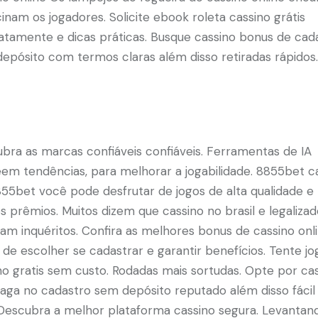
cinam os jogadores. Solicite ebook roleta cassino grátis
atamente e dicas práticas. Busque cassino bonus de cad
epósito com termos claras além disso retiradas rápidos
itérios básicos
bra as marcas confiáveis confiáveis. Ferramentas de IA
em tendências, para melhorar a jogabilidade. 8855bet c
55bet você pode desfrutar de jogos de alta qualidade e
s prêmios. Muitos dizem que cassino no brasil e legaliza
tam inquéritos. Confira as melhores bonus de cassino onl
 de escolher se cadastrar e garantir benefícios. Tente jo
no gratis sem custo. Rodadas mais sortudas. Opte por ca
aga no cadastro sem depósito reputado além disso fácil
 Descubra a melhor plataforma cassino segura. Levantan