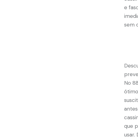
e fas
imedi
sem d
Cr
Descu
preve
No 88
ótimo
susci
antes
cassi
que p
usar.