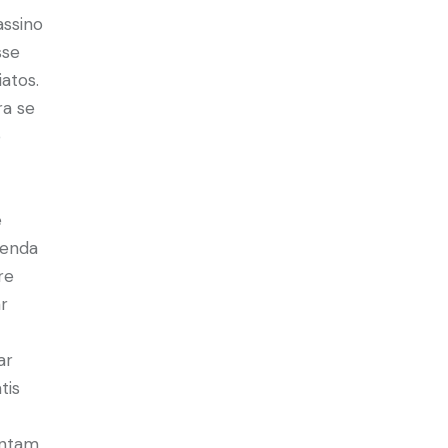
assino
sse
atos.
ra se
o
e
renda
re
ar
ar
tis
antam