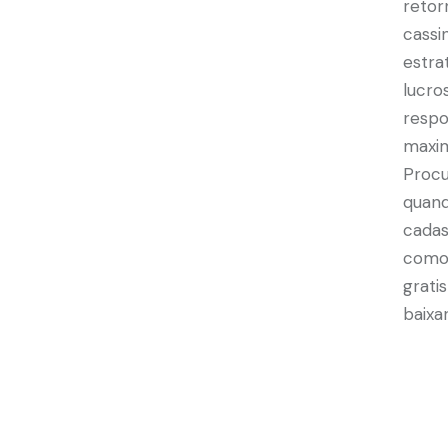
retor
cassi
estra
lucro
respo
maxim
Procu
quand
cadas
como 
grati
baixa
Na
grá