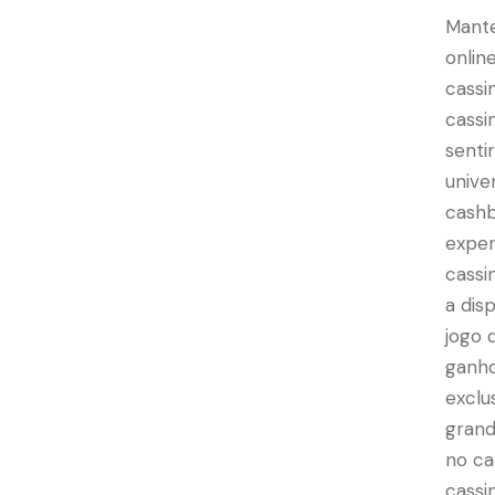
Mante
onlin
cassi
cassi
senti
unive
cashb
exper
cassi
a dis
jogo 
ganho
exclu
grand
no ca
cassi