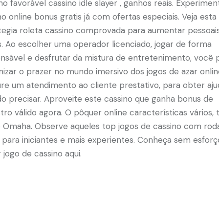
no favorável cassino idle slayer , ganhos reais. Experimen
no online bonus gratis já com ofertas especiais. Veja esta
tegia roleta cassino comprovada para aumentar pessoai
s. Ao escolher uma operador licenciado, jogar de forma
nsável e desfrutar da mistura de entretenimento, você
izar o prazer no mundo imersivo dos jogos de azar onlin
re um atendimento ao cliente prestativo, para obter aju
o precisar. Aproveite este cassino que ganha bonus de
tro válido agora. O pôquer online características vários, t
Omaha. Observe aqueles top jogos de cassino com rod
s para iniciantes e mais experientes. Conheça sem esforç
r jogo de cassino aqui.
vegue personagens míticos
ficos