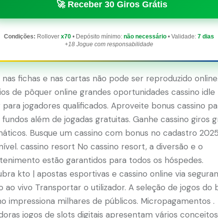
🚀 Receber 30 Giros Grátis
Condições:
Rollover
x70
• Depósito mínimo:
não necessário
• Validade:
7 dias
+18 Jogue com responsabilidade
 nas fichas e nas cartas não pode ser reproduzido online
ios de pôquer online grandes oportunidades cassino idle
r para jogadores qualificados. Aproveite bonus cassino pa
 fundos além de jogadas gratuitas. Ganhe cassino giros g
áticos. Busque um cassino com bonus no cadastro 202
nível. cassino resort No cassino resort, a diversão e o
tenimento estão garantidos para todos os hóspedes.
bra kto | apostas esportivas e cassino online via seguran
o ao vivo Transportar o utilizador. A seleção de jogos do 
no impressiona milhares de públicos. Micropagamentos .
doras jogos de slots digitais apresentam vários conceitos