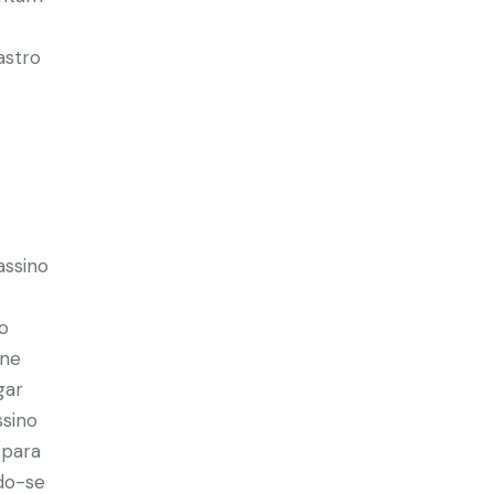
astro
.
assino
do
ine
gar
ssino
 para
do-se