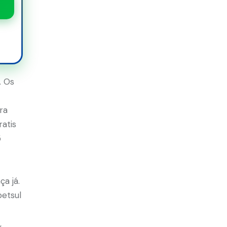
. Os
ra
ratis
5
ça já.
betsul
,