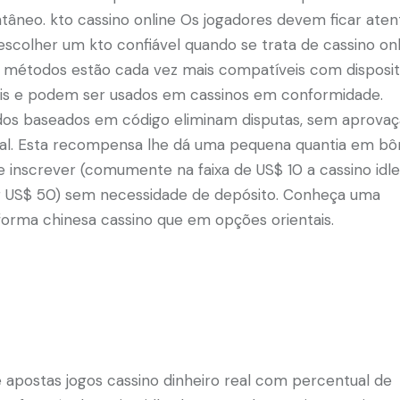
ntâneo. kto cassino online Os jogadores devem ficar aten
escolher um kto confiável quando se trata de cassino onl
 métodos estão cada vez mais compatíveis com disposit
s e podem ser usados em cassinos em conformidade.
os baseados em código eliminam disputas, sem aprova
l. Esta recompensa lhe dá uma pequena quantia em bô
e inscrever (comumente na faixa de US$ 10 a cassino idl
r US$ 50) sem necessidade de depósito. Conheça uma
forma chinesa cassino que em opções orientais.
gos slots blockchain
odernos
 apostas jogos cassino dinheiro real com percentual de