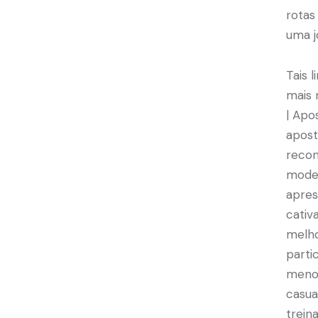
rotas
uma j
Tais 
mais 
| Apo
apost
recon
model
apres
cativ
melho
parti
menor
casua
trein