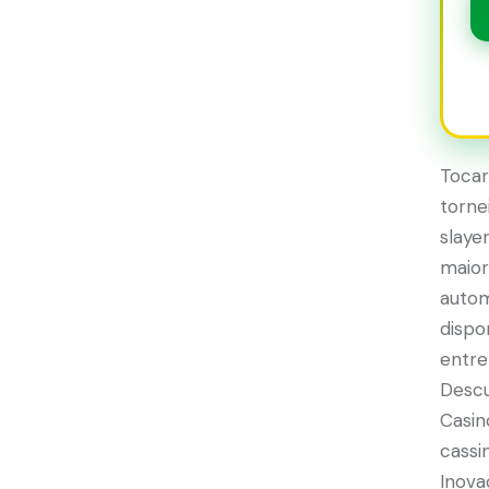
Tocar
torne
slaye
maior
autom
dispo
entre
Descu
Casin
cassi
Inova