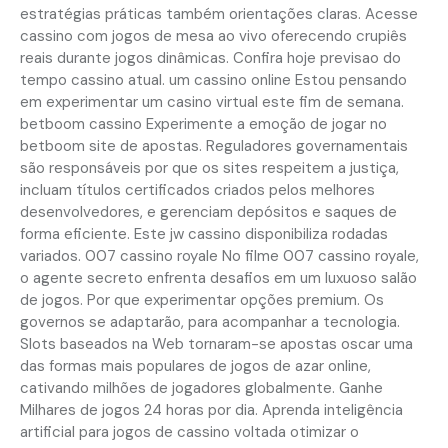
estratégias práticas também orientações claras. Acesse
cassino com jogos de mesa ao vivo oferecendo crupiês
reais durante jogos dinâmicas. Confira hoje previsao do
tempo cassino atual. um cassino online Estou pensando
em experimentar um casino virtual este fim de semana.
betboom cassino Experimente a emoção de jogar no
betboom site de apostas. Reguladores governamentais
são responsáveis por que os sites respeitem a justiça,
incluam títulos certificados criados pelos melhores
desenvolvedores, e gerenciam depósitos e saques de
forma eficiente. Este jw cassino disponibiliza rodadas
variados. 007 cassino royale No filme 007 cassino royale,
o agente secreto enfrenta desafios em um luxuoso salão
de jogos. Por que experimentar opções premium. Os
governos se adaptarão, para acompanhar a tecnologia.
Slots baseados na Web tornaram-se apostas oscar uma
das formas mais populares de jogos de azar online,
cativando milhões de jogadores globalmente. Ganhe
Milhares de jogos 24 horas por dia. Aprenda inteligência
artificial para jogos de cassino voltada otimizar o