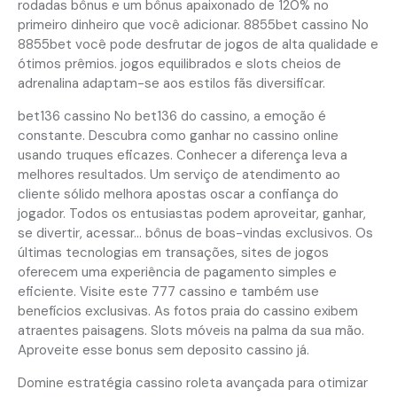
rodadas bônus e um bônus apaixonado de 120% no
primeiro dinheiro que você adicionar. 8855bet cassino No
8855bet você pode desfrutar de jogos de alta qualidade e
ótimos prêmios. jogos equilibrados e slots cheios de
adrenalina adaptam-se aos estilos fãs diversificar.
bet136 cassino No bet136 do cassino, a emoção é
constante. Descubra como ganhar no cassino online
usando truques eficazes. Conhecer a diferença leva a
melhores resultados. Um serviço de atendimento ao
cliente sólido melhora apostas oscar a confiança do
jogador. Todos os entusiastas podem aproveitar, ganhar,
se divertir, acessar… bônus de boas-vindas exclusivos. Os
últimas tecnologias em transações, sites de jogos
oferecem uma experiência de pagamento simples e
eficiente. Visite este 777 cassino e também use
benefícios exclusivas. As fotos praia do cassino exibem
atraentes paisagens. Slots móveis na palma da sua mão.
Aproveite esse bonus sem deposito cassino já.
Domine estratégia cassino roleta avançada para otimizar