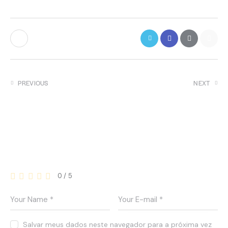
PREVIOUS
NEXT
O nosso serviço está
Tatuagem Antebraço
aberto sem interrupção
Cassino – Boate Cassino
cassino com bônus sem
Riviera MG 🇧🇷 ♠️
deposito
Leave a comment
0
/
5
Salvar meus dados neste navegador para a próxima vez