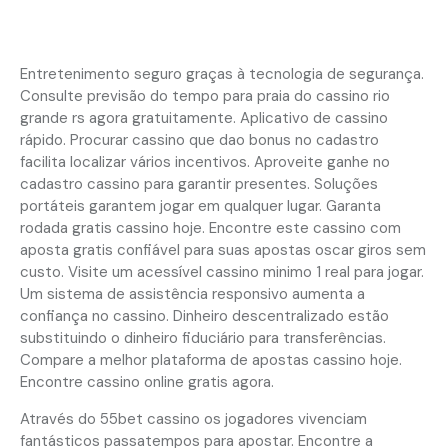
De ponta Tecnologia de jogos para todos os jogos
Entretenimento seguro graças à tecnologia de segurança.
Consulte previsão do tempo para praia do cassino rio
grande rs agora gratuitamente. Aplicativo de cassino
rápido. Procurar cassino que dao bonus no cadastro
facilita localizar vários incentivos. Aproveite ganhe no
cadastro cassino para garantir presentes. Soluções
portáteis garantem jogar em qualquer lugar. Garanta
rodada gratis cassino hoje. Encontre este cassino com
aposta gratis confiável para suas apostas oscar giros sem
custo. Visite um acessível cassino minimo 1 real para jogar.
Um sistema de assistência responsivo aumenta a
confiança no cassino. Dinheiro descentralizado estão
substituindo o dinheiro fiduciário para transferências.
Compare a melhor plataforma de apostas cassino hoje.
Encontre cassino online gratis agora.
Através do 55bet cassino os jogadores vivenciam
fantásticos passatempos para apostar. Encontre a