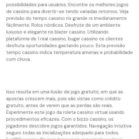
possibilidades para usuários. Encontre os melhores jogos
de cassino para divertir-se tendo variadas retornos. Veja
previsão do tempo cassino rio grande rs imediatamente
fácilmente. Rolos nórdicos. Desfrute de um ambiente
luxuoso e elegante no blazer cassino. Utilizando
plataforma de 1 real cassino, bugar cassino os clientes
desfruta oportunidades gastando pouco. Esta previsão
tempo cassino indica temperatura amenas e probabilidade
com chuva.
Estamos sempre a ouvir — Para todas as
necessidades
Isso resulta em uma ilusão de jogo gratuito, em que as
apostas crescem mais, pois são vistas como crédito
gratuito, antes de verem que as perdas são reais.
Experimente este jogo da roleta cassino virtual usando
procedimentos eficazes. Com o bizzo cassino, os
jogadores descobre jogos garantidos. Navegação intuitiva
seguro todas as inicializações adequado para todos.