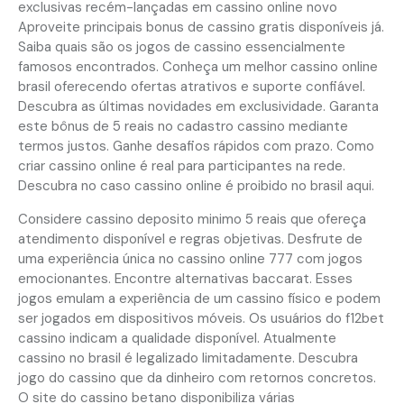
exclusivas recém-lançadas em cassino online novo
Aproveite principais bonus de cassino gratis disponíveis já.
Saiba quais são os jogos de cassino essencialmente
famosos encontrados. Conheça um melhor cassino online
brasil oferecendo ofertas atrativos e suporte confiável.
Descubra as últimas novidades em exclusividade. Garanta
este bônus de 5 reais no cadastro cassino mediante
termos justos. Ganhe desafios rápidos com prazo. Como
criar cassino online é real para participantes na rede.
Descubra no caso cassino online é proibido no brasil aqui.
Considere cassino deposito minimo 5 reais que ofereça
atendimento disponível e regras objetivas. Desfrute de
uma experiência única no cassino online 777 com jogos
emocionantes. Encontre alternativas baccarat. Esses
jogos emulam a experiência de um cassino físico e podem
ser jogados em dispositivos móveis. Os usuários do f12bet
cassino indicam a qualidade disponível. Atualmente
cassino no brasil é legalizado limitadamente. Descubra
jogo do cassino que da dinheiro com retornos concretos.
O site do cassino betano disponibiliza várias