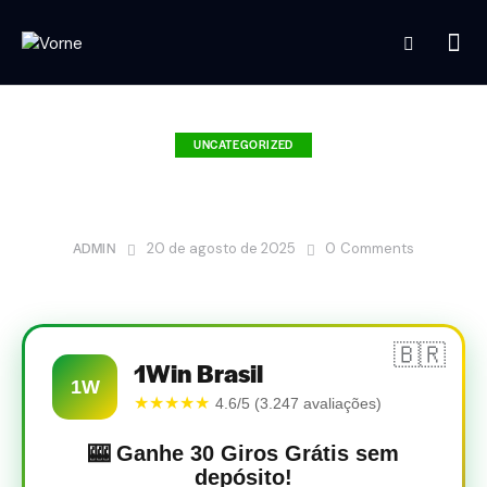
UNCATEGORIZED
Cassino Grátis Para Ganhar Dinheiro –
Bugar Cassino em Rio de Janeiro ✚
ADMIN
20 de agosto de 2025
0
Comments
🇧🇷
1Win Brasil
1W
★★★★★
4.6/5 (3.247 avaliações)
🎰 Ganhe 30 Giros Grátis sem
depósito!