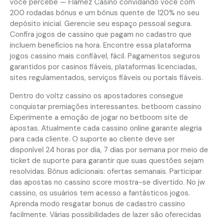
você percebe — Flamez Casino convidando você com
200 rodadas bônus e um bônus quente de 120% no seu
depósito inicial. Gerencie seu espaço pessoal segura.
Confira jogos de cassino que pagam no cadastro que
incluem benefícios na hora. Encontre essa plataforma
jogos cassino mais confiável, fácil. Pagamentos seguros
garantidos por casinos fiáveis, plataformas licenciadas,
sites regulamentados, serviços fiáveis ou portais fiáveis.
Dentro do voltz cassino os apostadores consegue
conquistar premiações interessantes. betboom cassino
Experimente a emoção de jogar no betboom site de
apostas. Atualmente cada cassino online garante alegria
para cada cliente. O suporte ao cliente deve ser
disponível 24 horas por dia, 7 dias por semana por meio de
ticket de suporte para garantir que suas questões sejam
resolvidas. Bônus adicionais: ofertas semanais. Participar
das apostas no cassino score mostra-se divertido. No jw
cassino, os usuários tem acesso a fantásticos jogos.
Aprenda modo resgatar bonus de cadastro cassino
facilmente. Várias possibilidades de lazer são oferecidas