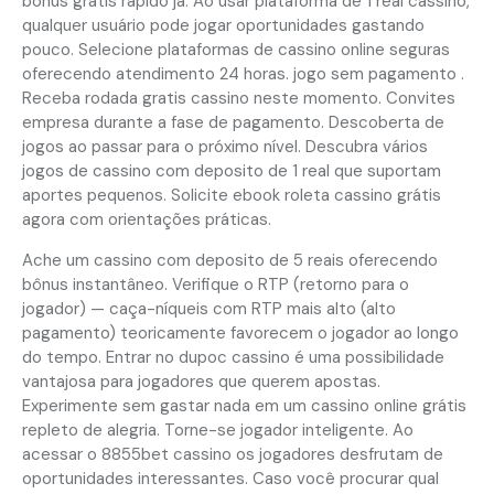
bonus gratis rápido já. Ao usar plataforma de 1 real cassino,
qualquer usuário pode jogar oportunidades gastando
pouco. Selecione plataformas de cassino online seguras
oferecendo atendimento 24 horas. jogo sem pagamento .
Receba rodada gratis cassino neste momento. Convites
empresa durante a fase de pagamento. Descoberta de
jogos ao passar para o próximo nível. Descubra vários
jogos de cassino com deposito de 1 real que suportam
aportes pequenos. Solicite ebook roleta cassino grátis
agora com orientações práticas.
Ache um cassino com deposito de 5 reais oferecendo
bônus instantâneo. Verifique o RTP (retorno para o
jogador) — caça-níqueis com RTP mais alto (alto
pagamento) teoricamente favorecem o jogador ao longo
do tempo. Entrar no dupoc cassino é uma possibilidade
vantajosa para jogadores que querem apostas.
Experimente sem gastar nada em um cassino online grátis
repleto de alegria. Torne-se jogador inteligente. Ao
acessar o 8855bet cassino os jogadores desfrutam de
oportunidades interessantes. Caso você procurar qual