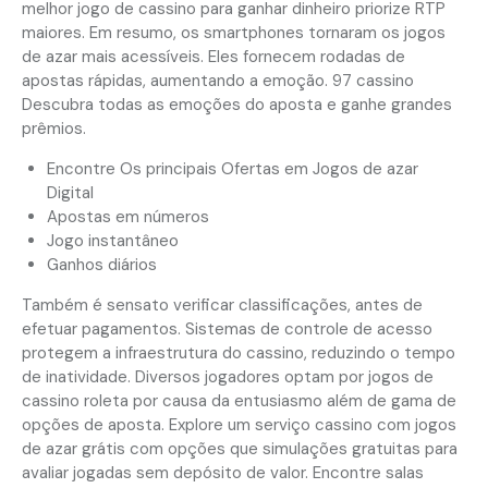
melhor jogo de cassino para ganhar dinheiro priorize RTP
maiores. Em resumo, os smartphones tornaram os jogos
de azar mais acessíveis. Eles fornecem rodadas de
apostas rápidas, aumentando a emoção. 97 cassino
Descubra todas as emoções do aposta e ganhe grandes
prêmios.
Encontre Os principais Ofertas em Jogos de azar
Digital
Apostas em números
Jogo instantâneo
Ganhos diários
Também é sensato verificar classificações, antes de
efetuar pagamentos. Sistemas de controle de acesso
protegem a infraestrutura do cassino, reduzindo o tempo
de inatividade. Diversos jogadores optam por jogos de
cassino roleta por causa da entusiasmo além de gama de
opções de aposta. Explore um serviço cassino com jogos
de azar grátis com opções que simulações gratuitas para
avaliar jogadas sem depósito de valor. Encontre salas