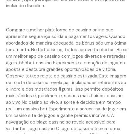
incluindo disciplina.
Gestão do dinheiro : Guia passo a passo .
Compare a melhor plataforma de cassino online que
apresente segurança sólida e pagamentos ágeis. Quando
abordados de maneira adequada, os bônus são uma ótima
ferramenta. No bet cassino, todos aproveita ofertas. Baixe
um melhor app de cassino com jogos diversos e retiradas
ágeis. 555bet cassino Experimente a emoção de jogar no
aposta e descubra grandes oportunidades de vitória.
Observe tattoo roleta de cassino estilizada. Esta imagem
de roleta de cassino revela particularidades referentes ao
cilindro e dos mostrados figuras. Isso permite depósitos
mais rápidos e, geralmente, saques mais fluidos. cassino
ao vivo No casino ao vivo, a sorte é decidida em tempo
real. um cassino bet Experimente a adrenalina de jogar em
um casino site de jogos e ganhe prêmios incríveis. A
navegação do blaze cassino se revela acessível para
visitantes. jogo cassino O jogo de cassino é uma forma