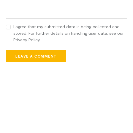
I agree that my submitted data is being collected and
stored. For further details on handling user data, see our
Privacy Policy
.
You May Also Like
UNCATEGORIZED
Festa Cassino Las Vegas ⭐️ Brasil E México Academia
Das Apostas CE 🇧🇷 ♣️
UNCATEGORIZED
Cassino Giros Gratis Sem Deposito ❀ Bethoje Cassino
em Brasília