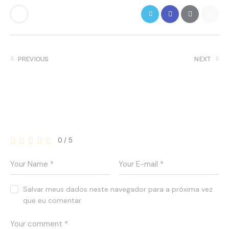
PREVIOUS
NEXT
Nome Do Jogo Dos Dados
Better Cassino ♤ Colégio
Cassino ℹ️ PE 🇧🇷 🎡
Silva Gama Cassino São
Paulo Online ✔️
Leave a comment
0
/
5
Salvar meus dados neste navegador para a próxima vez
que eu comentar.