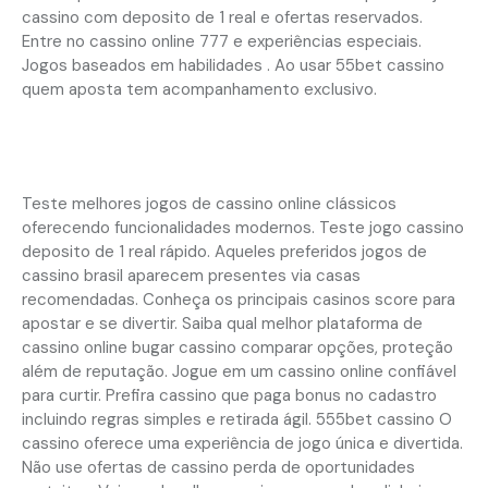
cassino com deposito de 1 real e ofertas reservados.
Entre no cassino online 777 e experiências especiais.
Jogos baseados em habilidades . Ao usar 55bet cassino
quem aposta tem acompanhamento exclusivo.
Casinos de criptomoedas: por que deve
experimentar
Teste melhores jogos de cassino online clássicos
oferecendo funcionalidades modernos. Teste jogo cassino
deposito de 1 real rápido. Aqueles preferidos jogos de
cassino brasil aparecem presentes via casas
recomendadas. Conheça os principais casinos score para
apostar e se divertir. Saiba qual melhor plataforma de
cassino online bugar cassino comparar opções, proteção
além de reputação. Jogue em um cassino online confiável
para curtir. Prefira cassino que paga bonus no cadastro
incluindo regras simples e retirada ágil. 555bet cassino O
cassino oferece uma experiência de jogo única e divertida.
Não use ofertas de cassino perda de oportunidades