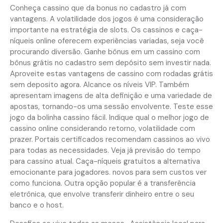
Conheça cassino que da bonus no cadastro já com
vantagens. A volatilidade dos jogos é uma consideração
importante na estratégia de slots. Os cassinos e caça-
níqueis online oferecem experiências variadas, seja você
procurando diversão. Ganhe bônus em um cassino com
bônus grátis no cadastro sem depósito sem investir nada.
Aproveite estas vantagens de cassino com rodadas grátis
sem deposito agora. Alcance os níveis VIP. Também
apresentam imagens de alta definição e uma variedade de
apostas, tornando-os uma sessão envolvente. Teste esse
jogo da bolinha cassino fácil. Indique qual o melhor jogo de
cassino online considerando retorno, volatilidade com
prazer. Portais certificados recomendam cassinos ao vivo
para todas as necessidades. Veja já previsão do tempo
para cassino atual. Caça-níqueis gratuitos a alternativa
emocionante para jogadores. novos para sem custos ver
como funciona. Outra opção popular é a transferência
eletrônica, que envolve transferir dinheiro entre o seu
banco e o host.