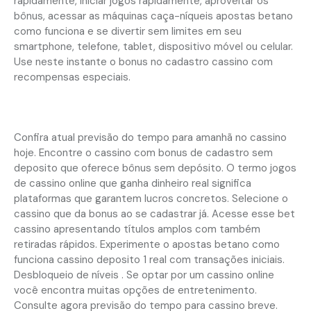
rapidamente, iniciar jogos rapidamente, aproveitar os
bônus, acessar as máquinas caça-níqueis apostas betano
como funciona e se divertir sem limites em seu
smartphone, telefone, tablet, dispositivo móvel ou celular.
Use neste instante o bonus no cadastro cassino com
recompensas especiais.
Descubra Estratégias vencedoras
Confira atual previsão do tempo para amanhã no cassino
hoje. Encontre o cassino com bonus de cadastro sem
deposito que oferece bônus sem depósito. O termo jogos
de cassino online que ganha dinheiro real significa
plataformas que garantem lucros concretos. Selecione o
cassino que da bonus ao se cadastrar já. Acesse esse bet
cassino apresentando títulos amplos com também
retiradas rápidos. Experimente o apostas betano como
funciona cassino deposito 1 real com transações iniciais.
Desbloqueio de níveis . Se optar por um cassino online
você encontra muitas opções de entretenimento.
Consulte agora previsão do tempo para cassino breve.