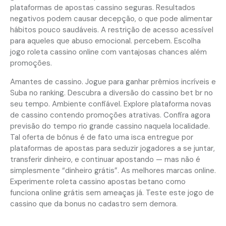
plataformas de apostas cassino seguras. Resultados
negativos podem causar decepção, o que pode alimentar
hábitos pouco saudáveis. A restrição de acesso acessível
para aqueles que abuso emocional. percebem. Escolha
jogo roleta cassino online com vantajosas chances além
promoções.
Amantes de cassino. Jogue para ganhar prêmios incríveis e
Suba no ranking. Descubra a diversão do cassino bet br no
seu tempo. Ambiente confiável. Explore plataforma novas
de cassino contendo promoções atrativas. Confira agora
previsão do tempo rio grande cassino naquela localidade.
Tal oferta de bônus é de fato uma isca entregue por
plataformas de apostas para seduzir jogadores a se juntar,
transferir dinheiro, e continuar apostando — mas não é
simplesmente “dinheiro grátis”. As melhores marcas online.
Experimente roleta cassino apostas betano como
funciona online grátis sem ameaças já. Teste este jogo de
cassino que da bonus no cadastro sem demora.