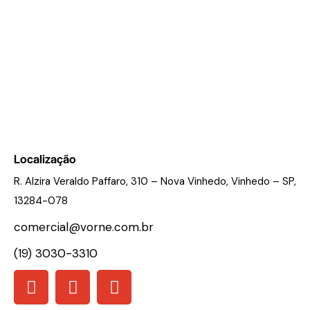
UNCATEGORIZED
Cassino Bac Bo – Cassino Poc Brazil ⚡️
Localização
R. Alzira Veraldo Paffaro, 310 – Nova Vinhedo, Vinhedo – SP,
13284-078
comercial@vorne.com.br
(19) 3030-3310