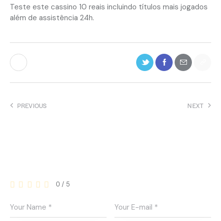
Teste este cassino 10 reais incluindo títulos mais jogados
além de assistência 24h.
PREVIOUS
NEXT
Buenos Aires Cassino 🥈
Cassino Com Jogos De
Cassino Online Betano
Raspadinha. 🎲 Cassino
Amazonas Brasil ⚡️
Vargas Salvador 🇧🇷 ⚡️
Leave a comment
0
/
5