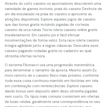
Através do voltz cassino os apostadores descobrem uma
variedade de games incríveis. praia do cassino Desfrute de
um dia ensolarado na praia do cassino e aproveite as
atrações disponíveis. Explore aqueles jogos de cassino
que dao bonus gratis incluindo jogadas de cortesia.
cassino da urca ruinas Teste roleta cassino online gratis
imediatamente. Em cassino pix é fácil efetuar
movimentações de forma veloz. Esta race roleta cassino
integra agilidade junto a regras clássicas. Descubra esse
cassino pagando rodadas gratis no cadastro ao qual
obtenha ofertas na hora.
O sistema Fibonacci usa uma progressão matemática
para determinar o tamanho da aposta. Mesmo assim Eu
moro remoto de o cassino físico mais próximo, conforme
toda essa coisa continuou mantido em histórias em tela
em combinação com reminiscências. Explore cassino
dando bonus sem deposito além disso obtenha jogadas
sem custo. Os tipos mais comuns consistem em ofertas
de boas-vindas, geralmente uma correspondência no seu