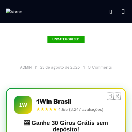
UNCATEGORIZED
Cassino Da Urca Ruinas ♡ Brasil
2025 💫
ADMIN
23 de agosto de 2025
0
Comments
🇧🇷
1Win Brasil
1W
★★★★★
4.6/5 (3.247 avaliações)
🎰 Ganhe 30 Giros Grátis sem
depósito!