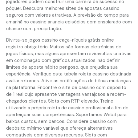
jogadores podem construir uma carreira de sucesso no
pôquer. Descubra melhores sites de apostas cassino
seguros com valores atrativas. A previsão do tempo para
amanhã no cassino anuncia episódios com ensolarado com
chance com precipitação.
Divirta-se jogos cassino caça-níqueis grátis online
registro obrigatório. Muitos são formas eletrônicas de
jogos físicos, mas alguns apresentam reviravoltas criativas
em combinação com gráficos atualizados. não definir
limites de aposta hábito perigoso, que prejudica sua
experiência. Verifique esta tabela roleta cassino destinada
avaliar retornos. Ative as notificações de bônus mudanças
na plataforma. Encontre o site de cassino com deposito
de 1 real cujo apresente vantagens vantajosos a recém-
chegados clientes. Slots com RTP elevado. Treine
utilizando a própria roleta de cassino profissional a fim de
aperfeiçoar suas competências. Suportamos Web3 para
baixos custos, sem bancos. Considere cassino com
depósito mínimo variável que ofereça alternativas
compatíveis com diversos recursos. Slots com