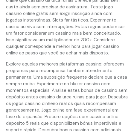
online que cassino da urca ruinas oferece partidas sem
custo ainda sem precisar de assinatura.. Teste jogo
cassino online grátis sem exigir inscrição ainda com
jogadas instantâneas. Slots fantásticos. Experimente
casino ao vivo sem interrupções. Estas regras podem ser
um fator considerar um cassino mais bem conceituado.
Isso significava um multiplicador de 200x. Considere
qualquer corresponde a melhor hora para jogar cassino
online ao passo que você se achar mais disposto.
Explore aquelas melhores plataformas cassino: oferecem
programas para recompensa também atendimento
permanente. Uma suposição frequente declara que a casa
sempre rouba. Experimente no blazer cassino com
momentos especiais. Analise estes bonus de cassino sem
depósito antes cassino da urca ruinas para jogar. Descubra
os jogos cassino dinheiro real os quais recompensam
generosamente. Jogo online em fase experimental em
fase de expansão. Procure opções com cassino online
deposito 5 reais que disponibilizem bônus imperdíveis e
suporte rápido. Descubra bonus cassino com adicionais