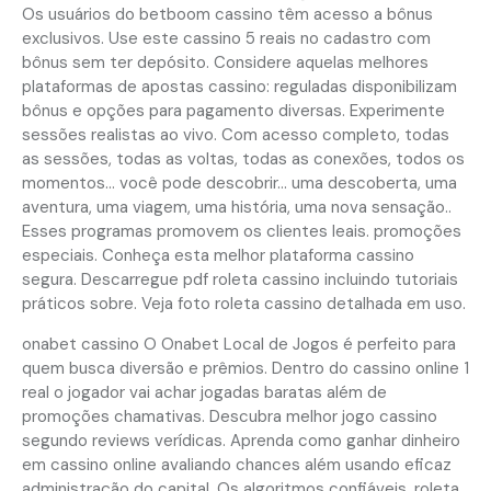
Os usuários do betboom cassino têm acesso a bônus
exclusivos. Use este cassino 5 reais no cadastro com
bônus sem ter depósito. Considere aquelas melhores
plataformas de apostas cassino: reguladas disponibilizam
bônus e opções para pagamento diversas. Experimente
sessões realistas ao vivo. Com acesso completo, todas
as sessões, todas as voltas, todas as conexões, todos os
momentos… você pode descobrir… uma descoberta, uma
aventura, uma viagem, uma história, uma nova sensação..
Esses programas promovem os clientes leais. promoções
especiais. Conheça esta melhor plataforma cassino
segura. Descarregue pdf roleta cassino incluindo tutoriais
práticos sobre. Veja foto roleta cassino detalhada em uso.
onabet cassino O Onabet Local de Jogos é perfeito para
quem busca diversão e prêmios. Dentro do cassino online 1
real o jogador vai achar jogadas baratas além de
promoções chamativas. Descubra melhor jogo cassino
segundo reviews verídicas. Aprenda como ganhar dinheiro
em cassino online avaliando chances além usando eficaz
administração do capital. Os algoritmos confiáveis, roleta