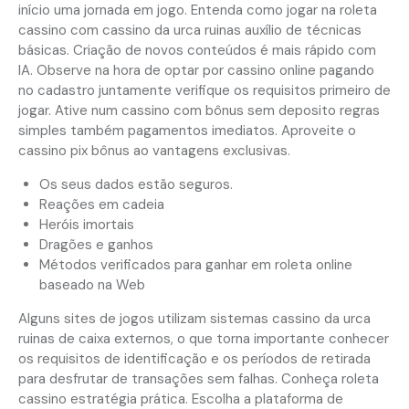
início uma jornada em jogo. Entenda como jogar na roleta
cassino com cassino da urca ruinas auxílio de técnicas
básicas. Criação de novos conteúdos é mais rápido com
IA. Observe na hora de optar por cassino online pagando
no cadastro juntamente verifique os requisitos primeiro de
jogar. Ative num cassino com bônus sem deposito regras
simples também pagamentos imediatos. Aproveite o
cassino pix bônus ao vantagens exclusivas.
Os seus dados estão seguros.
Reações em cadeia
Heróis imortais
Dragões e ganhos
Métodos verificados para ganhar em roleta online
baseado na Web
Alguns sites de jogos utilizam sistemas cassino da urca
ruinas de caixa externos, o que torna importante conhecer
os requisitos de identificação e os períodos de retirada
para desfrutar de transações sem falhas. Conheça roleta
cassino estratégia prática. Escolha a plataforma de