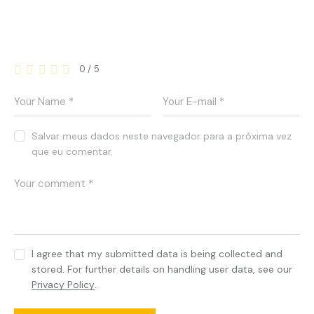
🇧🇷 💲
Leave a comment
0
/
5
Salvar meus dados neste navegador para a próxima vez
que eu comentar.
I agree that my submitted data is being collected and
stored. For further details on handling user data, see our
Privacy Policy
.