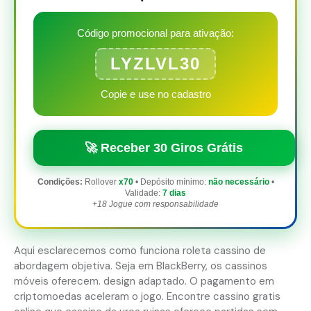
Código promocional para ativação:
LYZLVL30
Copie e use no cadastro
🚀 Receber 30 Giros Grátis
Condições:
Rollover
x70
• Depósito mínimo:
não necessário
•
Validade:
7 dias
+18 Jogue com responsabilidade
Aqui esclarecemos como funciona roleta cassino de
abordagem objetiva. Seja em BlackBerry, os cassinos
móveis oferecem. design adaptado. O pagamento em
criptomoedas aceleram o jogo. Encontre cassino gratis