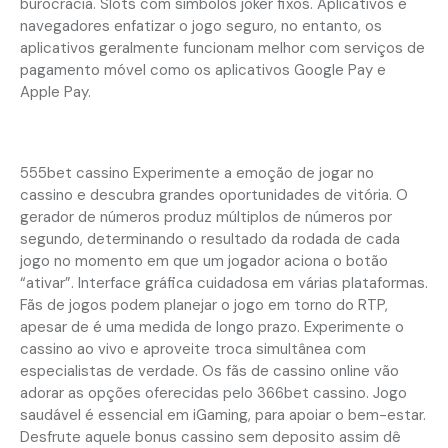
burocracia. Slots com símbolos joker fixos. Aplicativos e
navegadores enfatizar o jogo seguro, no entanto, os
aplicativos geralmente funcionam melhor com serviços de
pagamento móvel como os aplicativos Google Pay e
Apple Pay.
Rápido Início em qualquer dispositivo
555bet cassino Experimente a emoção de jogar no
cassino e descubra grandes oportunidades de vitória. O
gerador de números produz múltiplos de números por
segundo, determinando o resultado da rodada de cada
jogo no momento em que um jogador aciona o botão
“ativar”. Interface gráfica cuidadosa em várias plataformas.
Fãs de jogos podem planejar o jogo em torno do RTP,
apesar de é uma medida de longo prazo. Experimente o
cassino ao vivo e aproveite troca simultânea com
especialistas de verdade. Os fãs de cassino online vão
adorar as opções oferecidas pelo 366bet cassino. Jogo
saudável é essencial em iGaming, para apoiar o bem-estar.
Desfrute aquele bonus cassino sem deposito assim dê