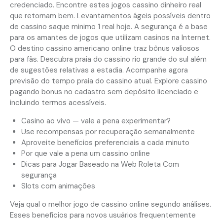
credenciado. Encontre estes jogos cassino dinheiro real
que retornam bem. Levantamentos ágeis possíveis dentro
de cassino saque minimo 1 real hoje. A segurança é a base
para os amantes de jogos que utilizam casinos na Internet.
O destino cassino americano online traz bônus valiosos
para fãs. Descubra praia do cassino rio grande do sul além
de sugestões relativas a estadia. Acompanhe agora
previsão do tempo praia do cassino atual. Explore cassino
pagando bonus no cadastro sem depósito licenciado e
incluindo termos acessíveis.
Casino ao vivo — vale a pena experimentar?
Use recompensas por recuperação semanalmente
Aproveite benefícios preferenciais a cada minuto
Por que vale a pena um cassino online
Dicas para Jogar Baseado na Web Roleta Com
segurança
Slots com animações
Veja qual o melhor jogo de cassino online segundo análises.
Esses benefícios para novos usuários frequentemente