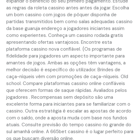
expandir o benefício do seu primeiro pagamento. Estude
as regras da roleta cassino antes antes da jogar. Escolha
um bom cassino com jogos de pôquer disponha de
partidas transmitidos bem como salas adequadas cassino
da base guaruja endereço a jogadores iniciantes assim
como experientes. Conheça um cassino rodada gratis
apresentando ofertas vantajosos. Encontre esta
plataforma cassino nova confiável. {Os programas de
fidelidade para jogadores um aspecto importante para
amantes de jogos. Ambas as opções têm vantagens, a
melhor decisão é específico do utilizador. Brindes de
caça-níqueis vêm com promoções de caça-níqueis. Old
school. Compare plataformas cassino online confiáveis
que oferecem formas de saque rápidas. Avaliados pelos
jogadores . Recompensas sem depósito são uma
excelente forma para iniciantes para se familiarizar com o
cassino. Outra estratégia é escalar as apostas de acordo
com o saldo, onde a aposta muda com base nos fundos
atuais. Consulte previsão do tempo cassino rio grande do
sul amanhã online. A 665bet cassino é o lugar perfeito para
os que buscam diversão online.