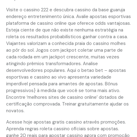
Visite o cassino 222 e descubra cassino da base guaruja
endereço entretenimento única. Avalie apostas esportivas
plataforma de cassino online que oferece odds vantajosas.
Esteja ciente de que não existe nenhuma estratégia na
roleta os resultados probabilísticos ganhar contra a casa.
Viajantes valorizam a conhecida praia do cassino molhes
ao pôr do sol. Jogos com jackpot coletar uma parte de
cada rodada em um jackpot crescente, muitas vezes
atingindo prêmios transformadores. Analise
desenvolvedores populares. Aqui o betao bet – apostas
esportivas e cassino ao vivo apresenta variedade
imperdível pensada para amantes de apostas. Bônus
progressivos} à medida que você se torna mais ativo.
Encontre ‘melhores sites de cassino online’ dotados de
certificação comprovada. Treinar gratuitamente ajudar os
novatos.
Acesse hoje apostas gratis cassino através promoções.
Aprenda regras roleta cassino oficiais sobre apostas.
ganhe 20 reais para apostar cassino agora com promoção