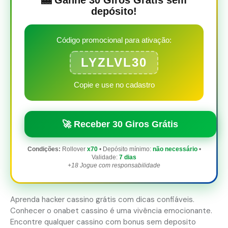
🎰 Ganhe 30 Giros Grátis sem
depósito!
Código promocional para ativação:
LYZLVL30
Copie e use no cadastro
🚀 Receber 30 Giros Grátis
Condições:
Rollover
x70
• Depósito mínimo:
não necessário
•
Validade:
7 dias
+18 Jogue com responsabilidade
Aprenda hacker cassino grátis com dicas confiáveis.
Conhecer o onabet cassino é uma vivência emocionante.
Encontre qualquer cassino com bonus sem deposito