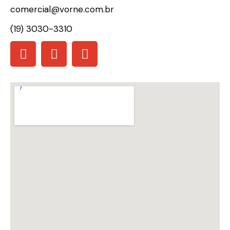
comercial@vorne.com.br
(19) 3030-3310