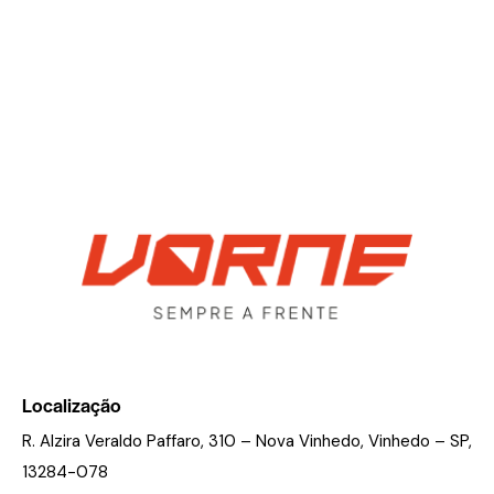
UNCATEGORIZED
Casas De Apostas Legais A Operar Em Portugal ◦
Bahia Online 🎟️
Localização
R. Alzira Veraldo Paffaro, 310 – Nova Vinhedo, Vinhedo – SP,
13284-078