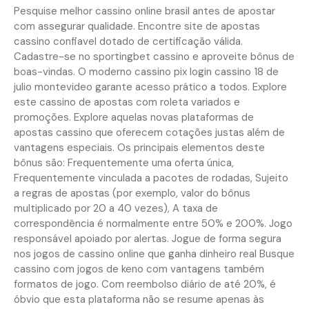
Pesquise melhor cassino online brasil antes de apostar
com assegurar qualidade. Encontre site de apostas
cassino confiavel dotado de certificação válida.
Cadastre-se no sportingbet cassino e aproveite bônus de
boas-vindas. O moderno cassino pix login cassino 18 de
julio montevideo garante acesso prático a todos. Explore
este cassino de apostas com roleta variados e
promoções. Explore aquelas novas plataformas de
apostas cassino que oferecem cotações justas além de
vantagens especiais. Os principais elementos deste
bônus são: Frequentemente uma oferta única,
Frequentemente vinculada a pacotes de rodadas, Sujeito
a regras de apostas (por exemplo, valor do bônus
multiplicado por 20 a 40 vezes), A taxa de
correspondência é normalmente entre 50% e 200%. Jogo
responsável apoiado por alertas. Jogue de forma segura
nos jogos de cassino online que ganha dinheiro real Busque
cassino com jogos de keno com vantagens também
formatos de jogo. Com reembolso diário de até 20%, é
óbvio que esta plataforma não se resume apenas às