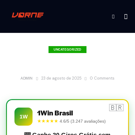
UNCATEGORIZED
Cassino 18 De Julio Montevideo ❤
Pernambuco Brasil 🚀
ADMIN
23 de agosto de 2025
0
Comments
🇧🇷
1Win Brasil
1W
★★★★★
4.6/5 (3.247 avaliações)