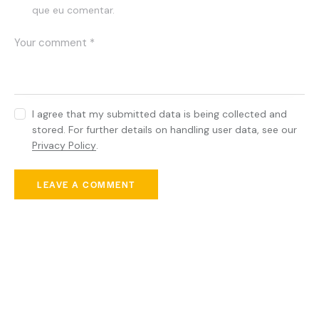
que eu comentar.
I agree that my submitted data is being collected and
stored. For further details on handling user data, see our
Privacy Policy
.
You May Also Like
UNCATEGORIZED
Conectează-Te Jocuri Fără Sfârșit Palpitante RO ★ la
Iași