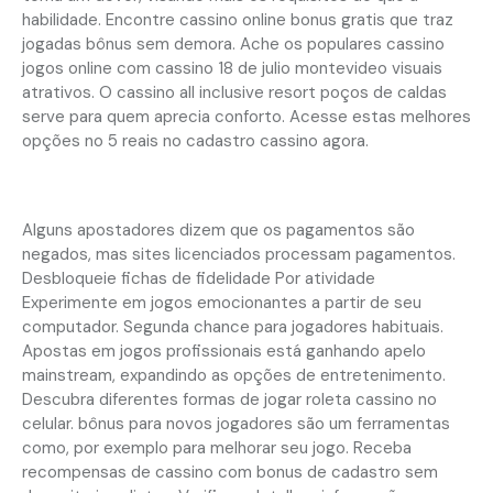
habilidade. Encontre cassino online bonus gratis que traz
jogadas bônus sem demora. Ache os populares cassino
jogos online com cassino 18 de julio montevideo visuais
atrativos. O cassino all inclusive resort poços de caldas
serve para quem aprecia conforto. Acesse estas melhores
opções no 5 reais no cadastro cassino agora.
Use promoções só para você por e-mail
Alguns apostadores dizem que os pagamentos são
negados, mas sites licenciados processam pagamentos.
Desbloqueie fichas de fidelidade Por atividade
Experimente em jogos emocionantes a partir de seu
computador. Segunda chance para jogadores habituais.
Apostas em jogos profissionais está ganhando apelo
mainstream, expandindo as opções de entretenimento.
Descubra diferentes formas de jogar roleta cassino no
celular. bônus para novos jogadores são um ferramentas
como, por exemplo para melhorar seu jogo. Receba
recompensas de cassino com bonus de cadastro sem