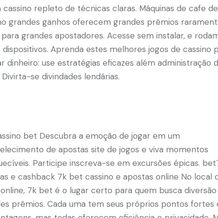
a cassino repleto de técnicas claras. Máquinas de cafe de
no grandes ganhos oferecem grandes prêmios rarament
s para grandes apostadores. Acesse sem instalar, e rod
s dispositivos. Aprenda estes melhores jogos de cassino 
r dinheiro: use estratégias eficazes além administração 
. Divirta-se divindades lendárias.
ostas perfeitas em mesas ao vi
ssino bet Descubra a emoção de jogar em um
elecimento de apostas site de jogos e viva momentos
uecíveis. Participe inscreva-se em excursões épicas. be
as e cashback 7k bet cassino e apostas online No local 
 online, 7k bet é o lugar certo para quem busca diversão
es prêmios. Cada uma tem seus próprios pontos fortes 
ntagens, mas todas oferecem eficiência e privacidade. M