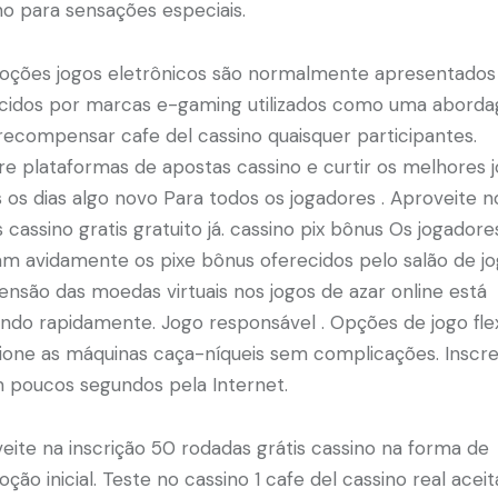
no para sensações especiais.
ções jogos eletrônicos são normalmente apresentados
cidos por marcas e-gaming utilizados como uma abord
recompensar cafe del cassino quaisquer participantes.
re plataformas de apostas cassino e curtir os melhores j
 os dias algo novo Para todos os jogadores . Aproveite 
 cassino gratis gratuito já. cassino pix bônus Os jogadore
m avidamente os pixe bônus oferecidos pelo salão de jo
ensão das moedas virtuais nos jogos de azar online está
indo rapidamente. Jogo responsável . Opções de jogo flex
ione as máquinas caça-níqueis sem complicações. Inscr
 poucos segundos pela Internet.
eite na inscrição 50 rodadas grátis cassino na forma de
ção inicial. Teste no cassino 1 cafe del cassino real acei