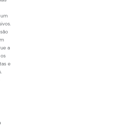
É um
ivos.
ssão
um
gue a
 os
tas e
.
e
a