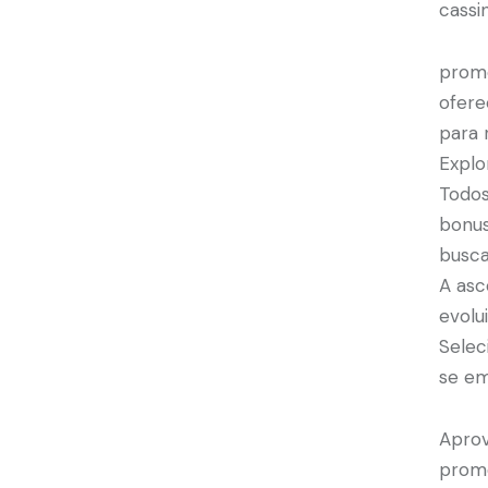
cassi
promo
ofere
para 
Explo
Todos
bonus
busca
A asc
evolu
Selec
se em
Aprov
promo