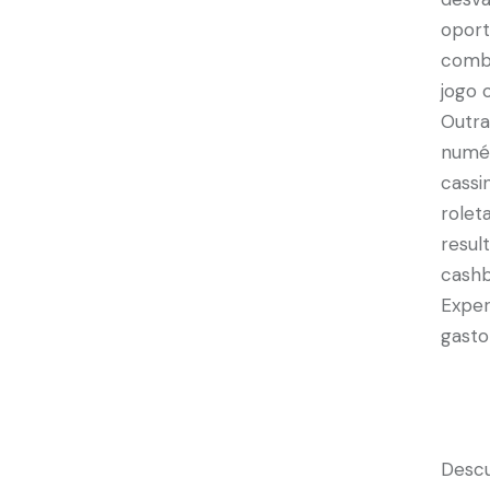
oport
combi
jogo 
Outra
numér
cassi
rolet
resul
cashb
Exper
gasto
Pa
Descu