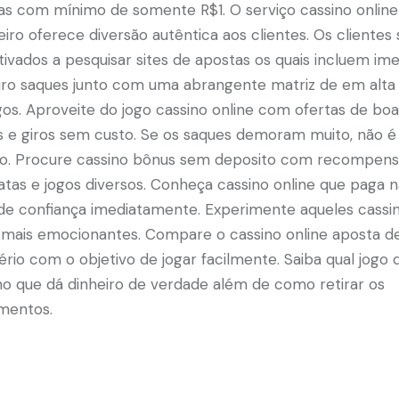
as com mínimo de somente R$1. O serviço cassino online
leiro oferece diversão autêntica aos clientes. Os clientes
tivados a pesquisar sites de apostas os quais incluem im
iro saques junto com uma abrangente matriz de em alta 
gos. Aproveite do jogo cassino online com ofertas de bo
s e giros sem custo. Se os saques demoram muito, não é
o. Procure cassino bônus sem deposito com recompens
atas e jogos diversos. Conheça cassino online que paga 
de confiança imediatamente. Experimente aqueles cassi
 mais emocionantes. Compare o cassino online aposta de
sério com o objetivo de jogar facilmente. Saiba qual jogo 
no que dá dinheiro de verdade além de como retirar os
mentos.
jas sem verificação de identida