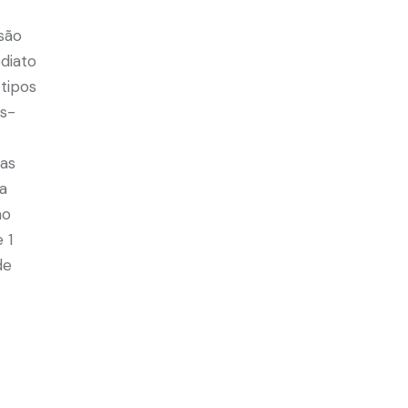
 são
ediato
tipos
as-
as
na
no
 1
de
de