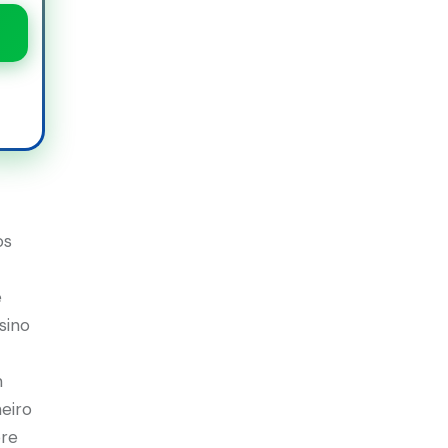
os
e
sino
m
heiro
bre