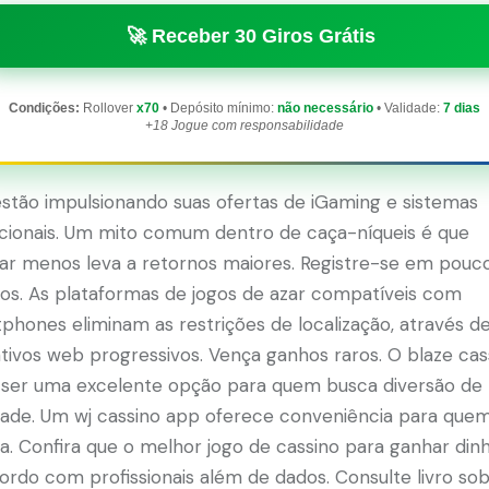
🚀 Receber 30 Giros Grátis
Condições:
Rollover
x70
• Depósito mínimo:
não necessário
• Validade:
7 dias
+18 Jogue com responsabilidade
estão impulsionando suas ofertas de iGaming e sistemas
dicionais. Um mito comum dentro de caça-níqueis é que
car menos leva a retornos maiores. Registre-se em pouc
os. As plataformas de jogos de azar compatíveis com
phones eliminam as restrições de localização, através d
ativos web progressivos. Vença ganhos raros. O blaze cas
ser uma excelente opção para quem busca diversão de
dade. Um wj cassino app oferece conveniência para que
a. Confira que o melhor jogo de cassino para ganhar din
ordo com profissionais além de dados. Consulte livro so