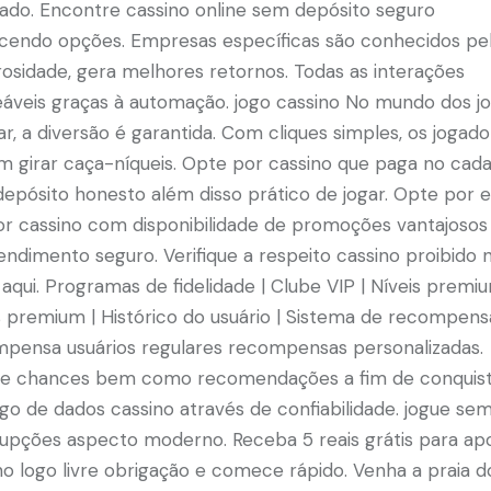
ado. Encontre cassino online sem depósito seguro
cendo opções. Empresas específicas são conhecidos pe
osidade, gera melhores retornos. Todas as interações
eáveis graças à automação. jogo cassino No mundo dos j
ar, a diversão é garantida. Com cliques simples, os jogad
 girar caça-níqueis. Opte por cassino que paga no cada
epósito honesto além disso prático de jogar. Opte por 
r cassino com disponibilidade de promoções vantajosos
endimento seguro. Verifique a respeito cassino proibido 
l aqui. Programas de fidelidade | Clube VIP | Níveis premiu
s premium | Histórico do usuário | Sistema de recompens
pensa usuários regulares recompensas personalizadas.
se chances bem como recomendações a fim de conquis
go de dados cassino através de confiabilidade. jogue se
rupções aspecto moderno. Receba 5 reais grátis para ap
no logo livre obrigação e comece rápido. Venha a praia d