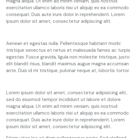
magna aliqua. Ut enim ad minim veniam, quis nostrud
exercitation ullamco laboris nisi ut aliquip ex ea commodo
consequat. Duis aute irure dolor in reprehenderit. Lorem
ipsum dolor sit amet, consectetur adipiscing elit.
Creative approach to every project
Aenean et egestas nulla. Pellentesque habitant morbi
tristique senectus et netus et malesuada fames ac turpis
egestas. Fusce gravida, ligula non molestie tristique, justo
elit blandit risus, blandit maximus augue magna accumsan
ante. Duis id mi tristique, pulvinar neque at, lobortis tortor.
S
Lorem ipsum dolor sit amet, consectetur adipisicing elit,
t
sed do eiusmod tempor incididunt ut labore et dolore
e
magna aliqua. Ut enim ad minim veniam, quis nostrud
t
c
exercitation ullamco laboris nisi ut aliquip ex ea commodo
l
consequat. Duis aute irure dolor in reprehenderit. Lorem
i
ipsum dolor sit amet, consectetur adipiscing elit.
t
a