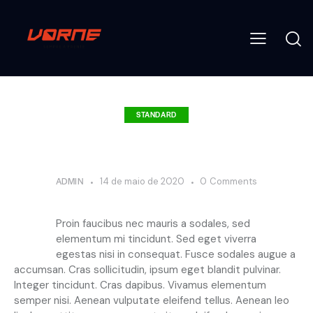
STANDARD
Brokerage fees that you deal with the
most
ADMIN
14 de maio de 2020
0
Comments
Q
Proin faucibus nec mauris a sodales, sed
elementum mi tincidunt. Sed eget viverra
egestas nisi in consequat. Fusce sodales augue a
accumsan. Cras sollicitudin, ipsum eget blandit pulvinar.
Integer tincidunt. Cras dapibus. Vivamus elementum
semper nisi. Aenean vulputate eleifend tellus. Aenean leo