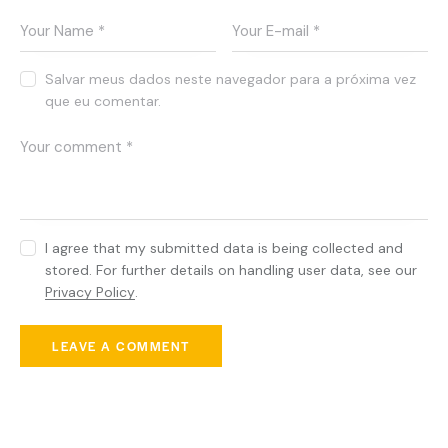
c
t
u
s
Salvar meus dados neste navegador para a próxima vez
e
que eu comentar.
s
t
l
a
b
o
r
I agree that my submitted data is being collected and
e
stored. For further details on handling user data, see our
e
t
Privacy Policy
.
d
o
l
o
r
e
You May Also Like
.