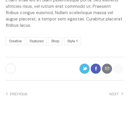
Etiam vitae leo et diam pellentesque porta. Sed eleifend
k
ultricies risus, vel rutrum erat commodo ut. Praesent
a
finibus congue euismod. Nullam scelerisque massa vel
s
augue placerat, a tempor sem egestas. Curabitur placerat
d
finibus lacus.
g
u
b
Creative
Featured
Shop
Style 1
e
r
g
r
e
n
,
n
o
PREVIOUS
NEXT
s
Freightliner trucks and
Novas máquinas caça-
e
commercial innovations
níqueis todas as semanas
a
s
a
Leave a comment
n