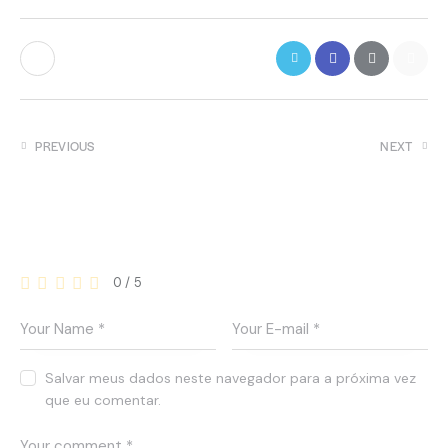
PREVIOUS
NEXT
Vício Em Apostas Como
Basen Monte Cassino ✸
Tratar ✈ no Brasil ⚡
em São Paulo ⭐
Leave a comment
0
/
5
Salvar meus dados neste navegador para a próxima vez
que eu comentar.