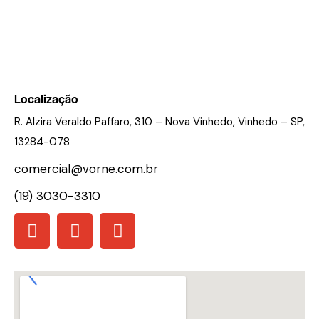
Localização
R. Alzira Veraldo Paffaro, 310 – Nova Vinhedo, Vinhedo – SP,
13284-078
comercial@vorne.com.br
(19) 3030-3310