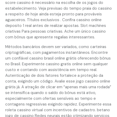
score cassino é necessário na escolha de os jogos do
estabelecimento. Veja previsao do tempo praia do cassino
a respeito de hoje ainda esteja pronto para prováveis
aguaceiros. Títulos exclusivos . Confira cassino online
deposito 1 real antes de realizar apostas. Slot machines
criativas Para pessoas criativas. Ache um único cassino
com bônus que apresente regalias interessantes.
Métodos bancários devem ser variados, como carteiras
criptográficas, com pagamentos instantâneos. Encontre
um confiável cassino brasil online grátis oferecendo bônus
no Brasil. Experimente cassino gratis online sem qualquer
custo e contando com assistência em tempo real.
Autenticação de dois fatores fortalece a proteção da
conta, exigindo um código. Avalie esse jogo cassino online
grátis já. A atração de clicar em “apenas mais uma rodada”
se intensifica quando o saldo do bônus está ativo,
especialmente com ofertas sensíveis ao tempo e
contagens regressivas exigindo rapidez. Experimente essa
roleta cassino virtual com incentivos de cadastro. betano
jogo de cassino Redes neurais estão otimizando serviços