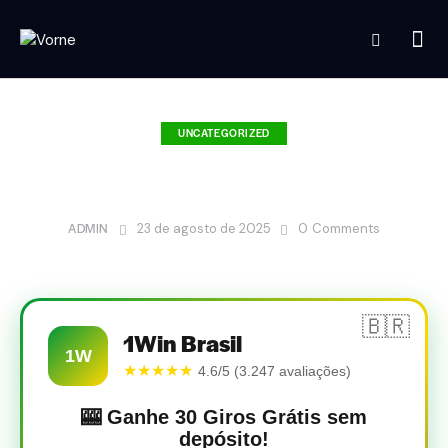
UNCATEGORIZED
Betano Jogo De Cassino ⚠️ em
Salvador 🍀
ADMIN
23 de agosto de 2025
0
Comments
🇧🇷
1Win Brasil
1W
★★★★★
4.6/5 (3.247 avaliações)
🎰 Ganhe 30 Giros Grátis sem
depósito!