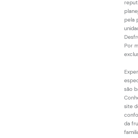
reput
plane
pela 
unida
Desfr
Por m
exclus
Exper
espec
são b
Conhe
site 
confo
da fr
famil