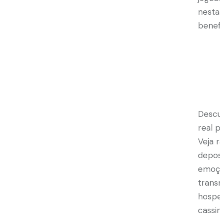
nesta
benef
Ri
g
Descu
real 
Veja 
depos
emoçã
trans
hospe
cassi