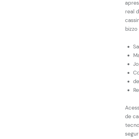
apres
real 
cassi
bizzo
Sa
Ma
Jo
Co
de
Re
Acess
de ca
tecno
segur