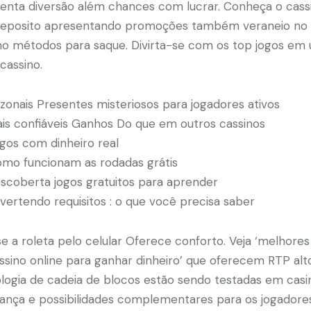
enta diversão além chances com lucrar. Conheça o cassi
deposito apresentando promoções também veraneio no
no métodos para saque. Divirta-se com os top jogos em
 cassino.
zonais Presentes misteriosos para jogadores ativos
is confiáveis Ganhos Do que em outros cassinos
gos com dinheiro real
mo funcionam as rodadas grátis
scoberta jogos gratuitos para aprender
vertendo requisitos : o que você precisa saber
e a roleta pelo celular Oferece conforto. Veja ‘melhores
ssino online para ganhar dinheiro’ que oferecem RTP alto
logia de cadeia de blocos estão sendo testadas em casi
ança e possibilidades complementares para os jogadore