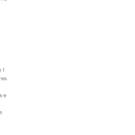
 1
res.
a e
e