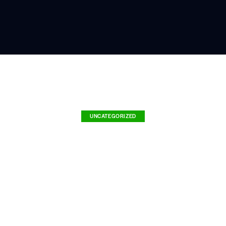
UNCATEGORIZED
 De Aniversário C
raneio No Cassino 
Online ⚡️