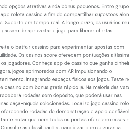
ndo opções atrativas ainda bônus pequenos. Entre grup
app roleta cassino a fim de compartilhar sugestões alé
as. Suporte em tempo real. A longo prazo, os usuários mu
 passam de aproveitar o jogo para liberar ofertas.
eite o betfair cassino para experimentar apostas com
uilidade. Os casinos score oferecem pontuações altíssim
 os jogadores. Conheça app de cassino que ganha dinhei
agora. jogos aprimorados com AR impulsionando o
tenimento, integrando espaços físicos aos jogos. Teste 
e cassino com bonus gratis rápido já. Na maioria das vez
receberá rodadas sem depósito, que poderá usar nas
nas caça-níqueis selecionadas. Localize jogo cassino rol
s oferecendo rodadas de demonstração e apoio confiável
tante notar que nem todos os portais oferecem esses re
 Consulte as classificações para jogar com segurança.