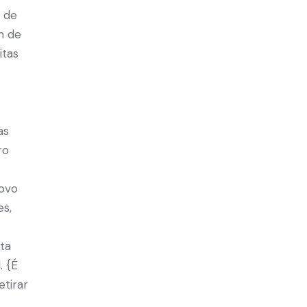
o de
m de
itas
as
ro
novo
es,
eta
. {É
tirar