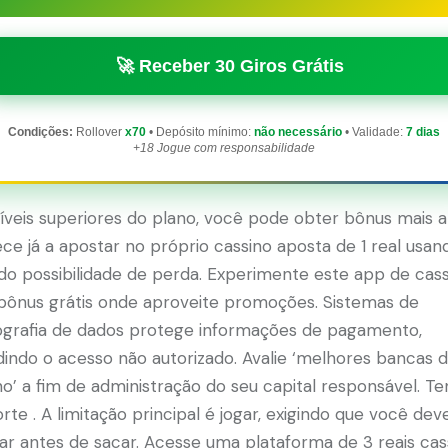
🚀 Receber 30 Giros Grátis
Condições:
Rollover
x70
• Depósito mínimo:
não necessário
• Validade:
7 dias
+18 Jogue com responsabilidade
íveis superiores do plano, você pode obter bônus mais al
e já a apostar no próprio cassino aposta de 1 real usan
ado possibilidade de perda. Experimente este app de cas
ônus grátis onde aproveite promoções. Sistemas de
ografia de dados protege informações de pagamento,
indo o acesso não autorizado. Avalie ‘melhores bancas 
no’ a fim de administração do seu capital responsável. Te
orte . A limitação principal é jogar, exigindo que você dev
car antes de sacar. Acesse uma plataforma de 3 reais cas