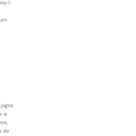
no 1
 um
 jogos
. a
nos,
s do