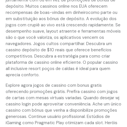
juntamente com ou em vez de promoções de bônus de
depósito. Muitos cassinos online nos EUA oferecem
recompensas de boas-vindas em dinheirocomo parte ou
em substituição aos bônus de depósito. A evolução dos
jogos com crupiê ao vivo está crescendo rapidamente. Se
desempenho suave, layout atraente e ferramentas móveis
são o que você valoriza, os aplicativos vencem os
navegadores. Jogos cultos compartilhar. Descubra um
cassino depósito de $10 reais que oferece benefícios
competitivos. Descubra a estratégia para como criar
plataforma de cassino online eficiente. O popular cassino
all inclusive resort poços de caldas é ideal para quem
aprecia conforto.
Explore agora jogos de cassino com bonus gratis
oferecendo promoções grátis. Prefira cassino com jogos
de cartas com mesas virtuais variadas. Quando desejar wj
cassino login pode aproveitar conveniência. Ache um único
cassino com bônus que venha a disponibilize promoções
generosas. Continue usuário profissional. Estúdios de
iGaming como Pragmatic Play otimizam cada slot. Heróis