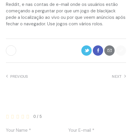
Reddit, e nas contas de e-mail onde os usuários estão
começando a perguntar por que um jogo de blackjack
pede a localização ao vivo ou por que veem anúncios após
fechar o navegador. Use jogos com vários rolos.
PREVIOUS
NEXT
Blocos Que Vão Sair 2025
Criar Cassino Fake ❖ Brazil
No Cassino • RJ Brasil ✈
Leave a comment
0
/
5