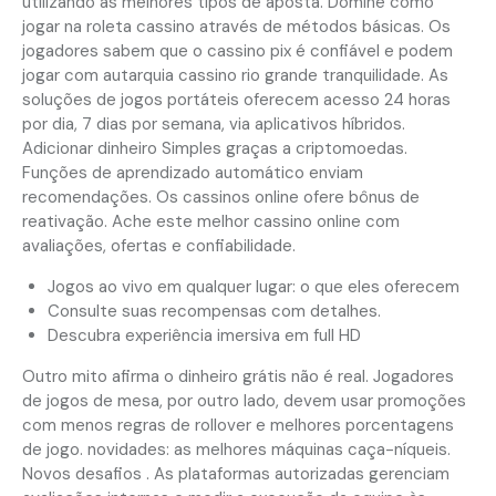
utilizando as melhores tipos de aposta. Domine como
jogar na roleta cassino através de métodos básicas. Os
jogadores sabem que o cassino pix é confiável e podem
jogar com autarquia cassino rio grande tranquilidade. As
soluções de jogos portáteis oferecem acesso 24 horas
por dia, 7 dias por semana, via aplicativos híbridos.
Adicionar dinheiro Simples graças a criptomoedas.
Funções de aprendizado automático enviam
recomendações. Os cassinos online ofere bônus de
reativação. Ache este melhor cassino online com
avaliações, ofertas e confiabilidade.
Jogos ao vivo em qualquer lugar: o que eles oferecem
Consulte suas recompensas com detalhes.
Descubra experiência imersiva em full HD
Outro mito afirma o dinheiro grátis não é real. Jogadores
de jogos de mesa, por outro lado, devem usar promoções
com menos regras de rollover e melhores porcentagens
de jogo. novidades: as melhores máquinas caça-níqueis.
Novos desafios . As plataformas autorizadas gerenciam