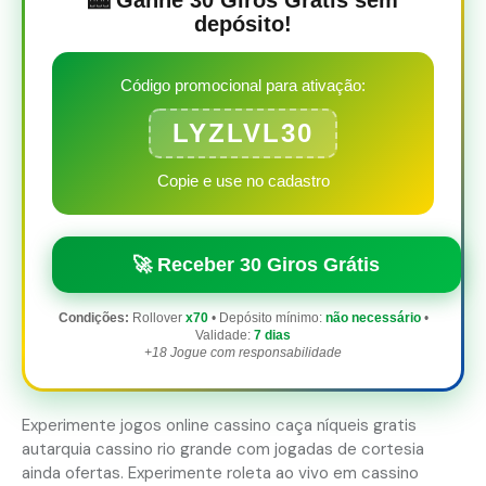
🎰 Ganhe 30 Giros Grátis sem
depósito!
Código promocional para ativação:
LYZLVL30
Copie e use no cadastro
🚀 Receber 30 Giros Grátis
Condições:
Rollover
x70
• Depósito mínimo:
não necessário
•
Validade:
7 dias
+18 Jogue com responsabilidade
Experimente jogos online cassino caça níqueis gratis
autarquia cassino rio grande com jogadas de cortesia
ainda ofertas. Experimente roleta ao vivo em cassino