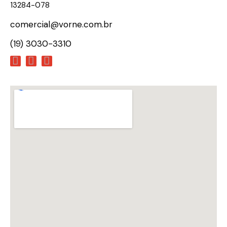
13284-078
comercial@vorne.com.br
(19) 3030-3310