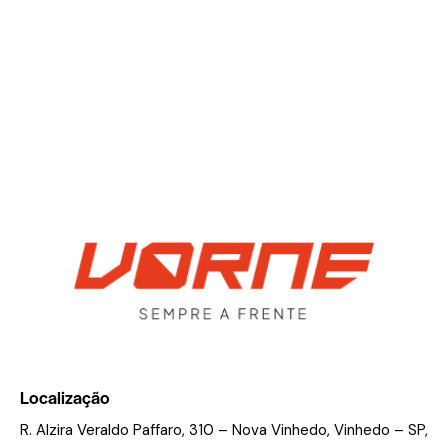
UNCATEGORIZED
Casa De Apostas Com As Melhores Odds _ em
Fortaleza •
Localização
R. Alzira Veraldo Paffaro, 310 – Nova Vinhedo, Vinhedo – SP,