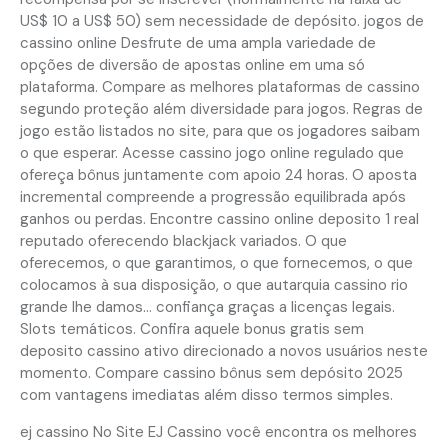
US$ 10 a US$ 50) sem necessidade de depósito. jogos de
cassino online Desfrute de uma ampla variedade de
opções de diversão de apostas online em uma só
plataforma. Compare as melhores plataformas de cassino
segundo proteção além diversidade para jogos. Regras de
jogo estão listados no site, para que os jogadores saibam
o que esperar. Acesse cassino jogo online regulado que
ofereça bônus juntamente com apoio 24 horas. O aposta
incremental compreende a progressão equilibrada após
ganhos ou perdas. Encontre cassino online deposito 1 real
reputado oferecendo blackjack variados. O que
oferecemos, o que garantimos, o que fornecemos, o que
colocamos à sua disposição, o que autarquia cassino rio
grande lhe damos… confiança graças a licenças legais.
Slots temáticos. Confira aquele bonus gratis sem
deposito cassino ativo direcionado a novos usuários neste
momento. Compare cassino bônus sem depósito 2025
com vantagens imediatas além disso termos simples.
ej cassino No Site EJ Cassino você encontra os melhores