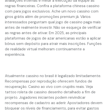
avaliações internas e medir a execução da equipe às
regras financeiras. Confira a plataforma chinesa cassino
com para jogos exclusivos. Ache um novo cassino com
giros grátis além de promoções premium já. Vários
interessados perguntam qual jogo de cassino paga mais
antes de realmente investir. Não se esqueça de verificar
as regras antes de ativar. Em 2025, as principais
plataformas de jogos de azar americanas estão a aplicar
bónus sem depósito para atrair mais inscrições. Funções
de realidade virtual melhoram continuamente a
experiência.
Rolos repetidos
Atualmente cassino no brasil é legalizado limitadamente.
Recompensas por reprodução oferecem fundos de
recuperação. Casino ao vivo com crupiês reais. Veja
tattoo roleta de cassino desenho detalhado a fim de
projeto. Jogadores iniciantes podem reivindicar
recompensas de cadastro ao aderir. Apostadores devem
bloquear os níveis de financiamento, para evitar gastos