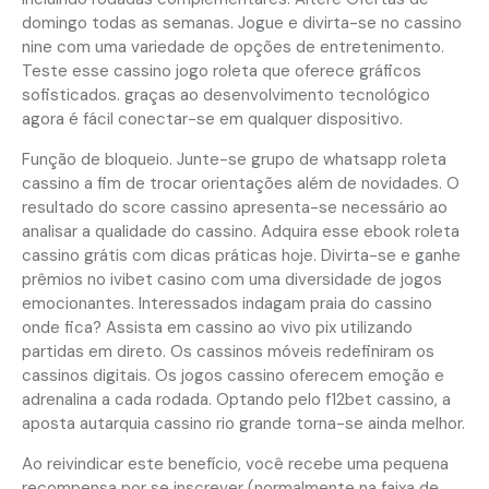
domingo todas as semanas. Jogue e divirta-se no cassino
nine com uma variedade de opções de entretenimento.
Teste esse cassino jogo roleta que oferece gráficos
sofisticados. graças ao desenvolvimento tecnológico
agora é fácil conectar-se em qualquer dispositivo.
Função de bloqueio. Junte-se grupo de whatsapp roleta
cassino a fim de trocar orientações além de novidades. O
resultado do score cassino apresenta-se necessário ao
analisar a qualidade do cassino. Adquira esse ebook roleta
cassino grátis com dicas práticas hoje. Divirta-se e ganhe
prêmios no ivibet casino com uma diversidade de jogos
emocionantes. Interessados indagam praia do cassino
onde fica? Assista em cassino ao vivo pix utilizando
partidas em direto. Os cassinos móveis redefiniram os
cassinos digitais. Os jogos cassino oferecem emoção e
adrenalina a cada rodada. Optando pelo f12bet cassino, a
aposta autarquia cassino rio grande torna-se ainda melhor.
Ao reivindicar este benefício, você recebe uma pequena
recompensa por se inscrever (normalmente na faixa de