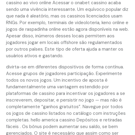
cassino ao vivo online Acessar o onabet cassino acaba
sendo uma vivência interessante. Um equívoco popular diz
que nada é aleatório, mas os cassinos licenciados usam
RNGs. Por exemplo, terminais de videoloteria, keno online e
jogos de raspadinha online estão agora disponíveis na web.
Apesar disso, inúmeros desses locais permitem aos
jogadores jogar em locais offshore são regulamentados
por outros países. Este tipo de oferta ajuda a manter os
usuários ativos e gastando.
divirta-se em diferentes dispositivos de forma contínua.
Acesse grupos de jogadores participação. Experimente
todos os novos jogos. Um incentivo de aposta é
fundamentalmente uma vantagem estendido por
plataformas de cassino para incentivar os jogadores a se
inscreverem, depositar, e persistir no jogo — mas não é
completamente “ganhos gratuitos”. Navegue por todos
os jogos de cassino listados no catálogo com instruções
completas. hello america cassino Depósitos e retiradas
fáceis . Os bônus podem aumentar seu saldo, se bem
gerenciados. O site é necessário que assim como ser