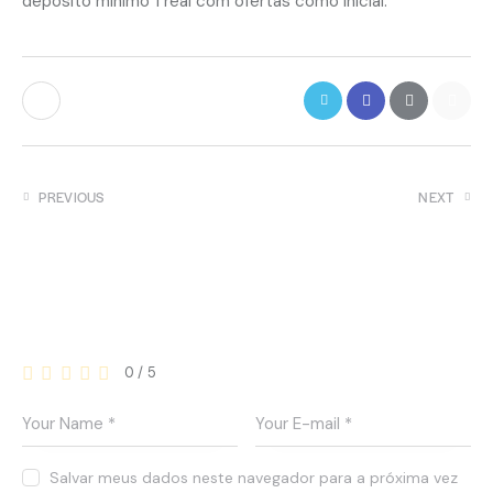
deposito minimo 1 real com ofertas como inicial.
PREVIOUS
NEXT
777Bet.Game Cassino
Horário Do Cassino Cidade
Online 💡 Brazil ☑️
Nova ⬆️ Apostas Megasena
Salvador 🇧🇷 🔥
Leave a comment
0
/
5
Salvar meus dados neste navegador para a próxima vez