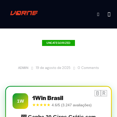
UNCATEGORIZED
Apps De Cassino | Hello America
Cassino Manaus Online ⚡️
ADMIN
19 de agosto de 2025
0
Comments
🇧🇷
1Win Brasil
1W
★★★★★
4.6/5 (3.247 avaliações)