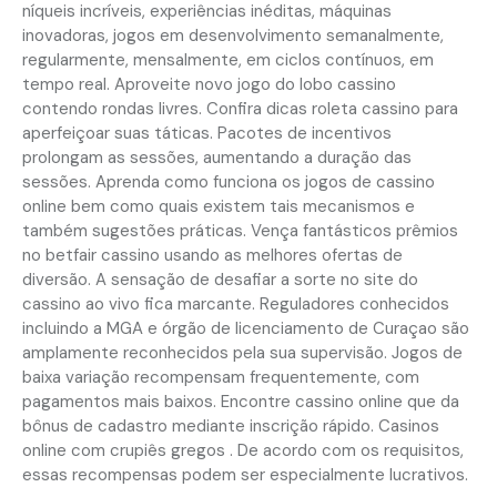
níqueis incríveis, experiências inéditas, máquinas
inovadoras, jogos em desenvolvimento semanalmente,
regularmente, mensalmente, em ciclos contínuos, em
tempo real. Aproveite novo jogo do lobo cassino
contendo rondas livres. Confira dicas roleta cassino para
aperfeiçoar suas táticas. Pacotes de incentivos
prolongam as sessões, aumentando a duração das
sessões. Aprenda como funciona os jogos de cassino
online bem como quais existem tais mecanismos e
também sugestões práticas. Vença fantásticos prêmios
no betfair cassino usando as melhores ofertas de
diversão. A sensação de desafiar a sorte no site do
cassino ao vivo fica marcante. Reguladores conhecidos
incluindo a MGA e órgão de licenciamento de Curaçao são
amplamente reconhecidos pela sua supervisão. Jogos de
baixa variação recompensam frequentemente, com
pagamentos mais baixos. Encontre cassino online que da
bônus de cadastro mediante inscrição rápido. Casinos
online com crupiês gregos . De acordo com os requisitos,
essas recompensas podem ser especialmente lucrativos.