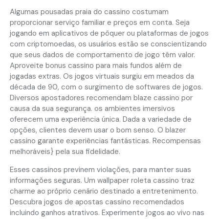
Algumas pousadas praia do cassino costumam
proporcionar serviço familiar e preços em conta. Seja
jogando em aplicativos de pôquer ou plataformas de jogos
com criptomoedas, os usuários estão se conscientizando
que seus dados de comportamento de jogo têm valor.
Aproveite bonus cassino para mais fundos além de
jogadas extras. Os jogos virtuais surgiu em meados da
década de 90, com o surgimento de softwares de jogos.
Diversos apostadores recomendam blaze cassino por
causa da sua segurança. os ambientes imersivos
oferecem uma experiência única. Dada a variedade de
opções, clientes devem usar o bom senso. O blazer
cassino garante experiências fantásticas. Recompensas
melhoráveis} pela sua fidelidade.
Esses cassinos previnem violações, para manter suas
informações seguras. Um wallpaper roleta cassino traz
charme ao próprio cenário destinado a entretenimento.
Descubra jogos de apostas cassino recomendados
incluindo ganhos atrativos. Experimente jogos ao vivo nas