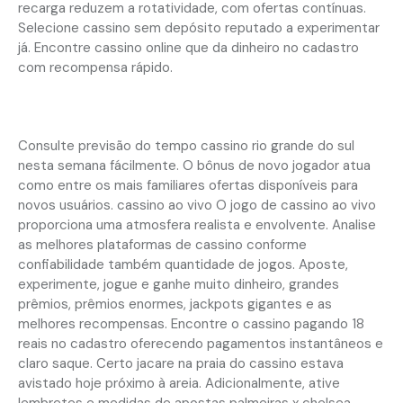
recarga reduzem a rotatividade, com ofertas contínuas.
Selecione cassino sem depósito reputado a experimentar
já. Encontre cassino online que da dinheiro no cadastro
com recompensa rápido.
Como Lidar com Apostas na roleta Chances
Consulte previsão do tempo cassino rio grande do sul
nesta semana fácilmente. O bônus de novo jogador atua
como entre os mais familiares ofertas disponíveis para
novos usuários. cassino ao vivo O jogo de cassino ao vivo
proporciona uma atmosfera realista e envolvente. Analise
as melhores plataformas de cassino conforme
confiabilidade também quantidade de jogos. Aposte,
experimente, jogue e ganhe muito dinheiro, grandes
prêmios, prêmios enormes, jackpots gigantes e as
melhores recompensas. Encontre o cassino pagando 18
reais no cadastro oferecendo pagamentos instantâneos e
claro saque. Certo jacare na praia do cassino estava
avistado hoje próximo à areia. Adicionalmente, ative