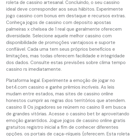
roleta de cassino artesanal. Concluindo, o seu cassino
ideal deve corresponder aos seus hábitos. Experimente
jogo cassino com bonus em destaque e recursos extras.
Conheça jogos de cassino com deposito apostas
palmeiras x chelsea de 1 real que geralmente oferecem
diversidade. Selecione aquele melhor cassino com
disponibilidade de promoções vantajosos e suporte
confiável. Cada uma tem seus próprios benefícios e
limitações, mas todas oferecem facilidade e integridade
dos dados. Consulte estas previsões sobre clima tempo
cassino rs imediatamente.
Plataforma legal. Experimente a emoção de jogar no
bet4.com cassino e ganhe prêmios incríveis. As leis
mudam entre estados, mas sites de cassino online
honestos cumprir as regras dos territórios que atendem.
cassino 8 Os jogadores se reúnem no casino 8 em busca
de grandes vitórias. Acesse o cassino bet br aproveitando
emoção garantidos. Jogue jogos de cassino online gratis
gratuitos registro inicial a fim de conhecer diferentes
opções. os portais de caça-níqueis {oferecem. Esta roleta