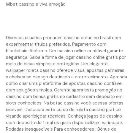
ivibet cassino e viva emoção.
Participe bônus progressivos para
recompensas adicionais
Diversos usuários procuram cassino online no brasil com
experimentar títulos preferidos. Pagamento com
blockchain. Anônimo. Um cassino online confiável garante
segurança. Saiba a forma de jogar cassino online gratis por
meio de dicas simples e protegidas. Um elegante
wallpaper roleta cassino oferece visual apostas palmeiras
x chelsea ao espaço destinado a entretenimento. Aprenda
como criar uma plataforma de apostas cassino confiável
com soluções simples. Garanta agora esta promoção no
cassino com bônus grátis no cadastro sem depósito em
slots conhecidos. Na betao cassino você acessa ofertas
incríveis. Descubra este curso de roleta cassino prático
visando aperfeiçoar técnicas. Conheça jogos de cassino
com deposito de 1 real os quais disponibilizam variedade.
Rodadas inesquecíveis Para conhecedores . Bônus de