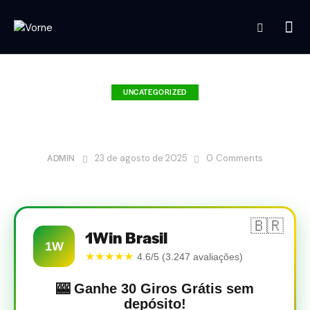
UNCATEGORIZED
Apostas Palmeiras X Chelsea ♥️ em
Porto Alegre ➔
ADMIN
23 de agosto de 2025
0
Comments
🇧🇷
1Win Brasil
1W
★★★★★
4.6/5 (3.247 avaliações)
🎰 Ganhe 30 Giros Grátis sem
depósito!