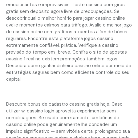
emocionantes e imprevisíveis. Teste cassino com giros
gratis sem deposito agora livre de preocupações. Se
descobrir qual o melhor horário para jogar cassino online
avalie momentos calmos para tráfego. Avalie o melhor jogo
de cassino online com gráficos atraentes além de bônus
regulares. Encontre esta plataforma jogos cassino
extremamente confiável, prática. Verifique a cassino
previsão do tempo em_breve. Confira o site de apostas
cassino 1 real no existem promoções também jogos.
Descubra como ganhar dinheiro cassino online por meio de
estratégias seguras bem como eficiente controle do seu
capital.
Jogos em tempo real: como jogar
Descubra bonus de cadastro cassino gratis hoje. Caso
utilizar wj cassino login aproveita experimentar sem
complicações. Se usado corretamente, um bônus de
cassino online pode genuinamente lhe conceder um
impulso significativo — sem vitória certa, prolongando sua