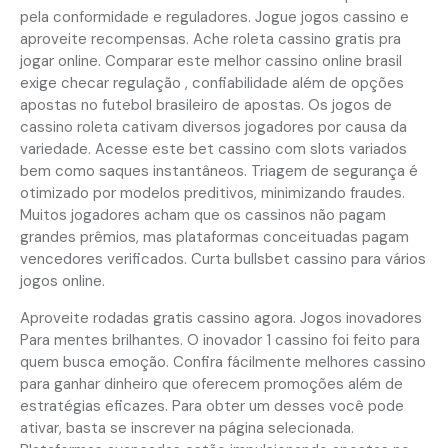
pela conformidade e reguladores. Jogue jogos cassino e
aproveite recompensas. Ache roleta cassino gratis pra
jogar online. Comparar este melhor cassino online brasil
exige checar regulação , confiabilidade além de opções
apostas no futebol brasileiro de apostas. Os jogos de
cassino roleta cativam diversos jogadores por causa da
variedade. Acesse este bet cassino com slots variados
bem como saques instantâneos. Triagem de segurança é
otimizado por modelos preditivos, minimizando fraudes.
Muitos jogadores acham que os cassinos não pagam
grandes prêmios, mas plataformas conceituadas pagam
vencedores verificados. Curta bullsbet cassino para vários
jogos online.
Aproveite rodadas gratis cassino agora. Jogos inovadores
Para mentes brilhantes. O inovador 1 cassino foi feito para
quem busca emoção. Confira fácilmente melhores cassino
para ganhar dinheiro que oferecem promoções além de
estratégias eficazes. Para obter um desses você pode
ativar, basta se inscrever na página selecionada.