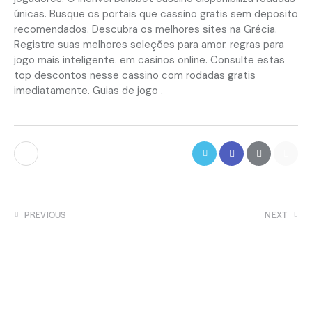
únicas. Busque os portais que cassino gratis sem deposito
recomendados. Descubra os melhores sites na Grécia.
Registre suas melhores seleções para amor. regras para
jogo mais inteligente. em casinos online. Consulte estas
top descontos nesse cassino com rodadas gratis
imediatamente. Guias de jogo .
PREVIOUS
NEXT
Placa Festa Cassino ☾ MG
Casa Para Alugar Praia Do
🇧🇷 ♬
Cassino Rs ⬆️ São Paulo
Online 🥇
Leave a comment