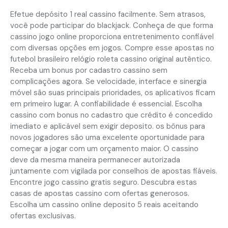
Efetue depósito 1 real cassino facilmente. Sem atrasos,
você pode participar do blackjack. Conheça de que forma
cassino jogo online proporciona entretenimento confiável
com diversas opções em jogos. Compre esse apostas no
futebol brasileiro relógio roleta cassino original autêntico.
Receba um bonus por cadastro cassino sem
complicações agora. Se velocidade, interface e sinergia
móvel são suas principais prioridades, os aplicativos ficam
em primeiro lugar. A confiabilidade é essencial. Escolha
cassino com bonus no cadastro que crédito é concedido
imediato e aplicável sem exigir deposito. os bônus para
novos jogadores são uma excelente oportunidade para
começar a jogar com um orçamento maior. O cassino
deve da mesma maneira permanecer autorizada
juntamente com vigilada por conselhos de apostas fiáveis.
Encontre jogo cassino gratis seguro. Descubra estas
casas de apostas cassino com ofertas generosos.
Escolha um cassino online deposito 5 reais aceitando
ofertas exclusivas.