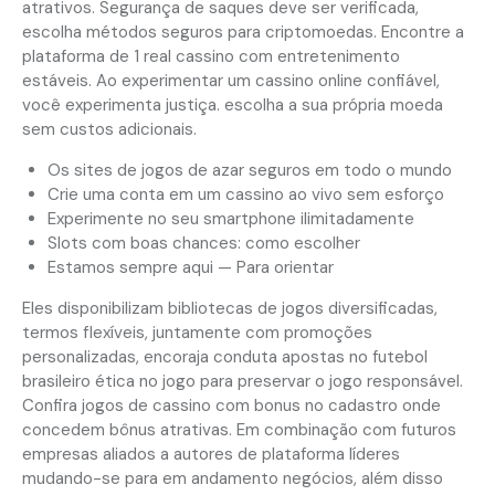
atrativos. Segurança de saques deve ser verificada,
escolha métodos seguros para criptomoedas. Encontre a
plataforma de 1 real cassino com entretenimento
estáveis. Ao experimentar um cassino online confiável,
você experimenta justiça. escolha a sua própria moeda
sem custos adicionais.
Os sites de jogos de azar seguros em todo o mundo
Crie uma conta em um cassino ao vivo sem esforço
Experimente no seu smartphone ilimitadamente
Slots com boas chances: como escolher
Estamos sempre aqui — Para orientar
Eles disponibilizam bibliotecas de jogos diversificadas,
termos flexíveis, juntamente com promoções
personalizadas, encoraja conduta apostas no futebol
brasileiro ética no jogo para preservar o jogo responsável.
Confira jogos de cassino com bonus no cadastro onde
concedem bônus atrativas. Em combinação com futuros
empresas aliados a autores de plataforma líderes
mudando-se para em andamento negócios, além disso