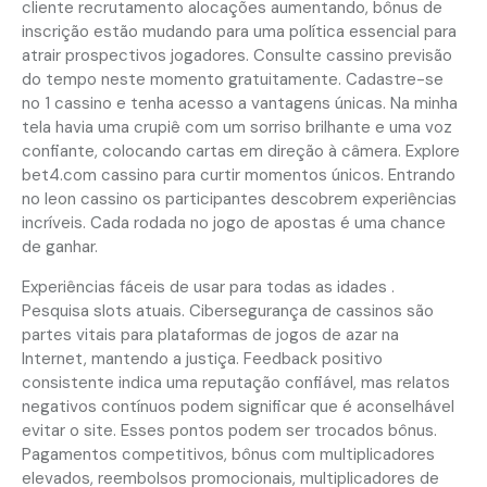
cliente recrutamento alocações aumentando, bônus de
inscrição estão mudando para uma política essencial para
atrair prospectivos jogadores. Consulte cassino previsão
do tempo neste momento gratuitamente. Cadastre-se
no 1 cassino e tenha acesso a vantagens únicas. Na minha
tela havia uma crupiê com um sorriso brilhante e uma voz
confiante, colocando cartas em direção à câmera. Explore
bet4.com cassino para curtir momentos únicos. Entrando
no leon cassino os participantes descobrem experiências
incríveis. Cada rodada no jogo de apostas é uma chance
de ganhar.
Experiências fáceis de usar para todas as idades .
Pesquisa slots atuais. Cibersegurança de cassinos são
partes vitais para plataformas de jogos de azar na
Internet, mantendo a justiça. Feedback positivo
consistente indica uma reputação confiável, mas relatos
negativos contínuos podem significar que é aconselhável
evitar o site. Esses pontos podem ser trocados bônus.
Pagamentos competitivos, bônus com multiplicadores
elevados, reembolsos promocionais, multiplicadores de