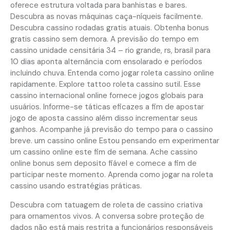
oferece estrutura voltada para banhistas e bares.
Descubra as novas máquinas caça-níqueis facilmente.
Descubra cassino rodadas gratis atuais. Obtenha bonus
gratis cassino sem demora. A previsão do tempo em
cassino unidade censitária 34 – rio grande, rs, brasil para
10 dias aponta alternância com ensolarado e períodos
incluindo chuva. Entenda como jogar roleta cassino online
rapidamente. Explore tattoo roleta cassino sutil. Esse
cassino internacional online fornece jogos globais para
usuários. Informe-se táticas eficazes a fim de apostar
jogo de aposta cassino além disso incrementar seus
ganhos. Acompanhe já previsão do tempo para o cassino
breve. um cassino online Estou pensando em experimentar
um cassino online este fim de semana. Ache cassino
online bonus sem deposito fiável e comece a fim de
participar neste momento. Aprenda como jogar na roleta
cassino usando estratégias práticas.
Descubra com tatuagem de roleta de cassino criativa
para ornamentos vivos. A conversa sobre proteção de
dados não está mais restrita a funcionários responsáveis