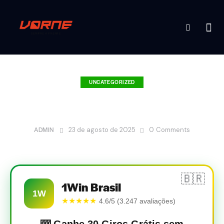
UNCATEGORIZED
Apostas No Futebol Brasileiro ◦ MG
🇧🇷
ADMIN
23 de agosto de 2025
0
Comments
🇧🇷
1Win Brasil
1W
★★★★★
4.6/5 (3.247 avaliações)