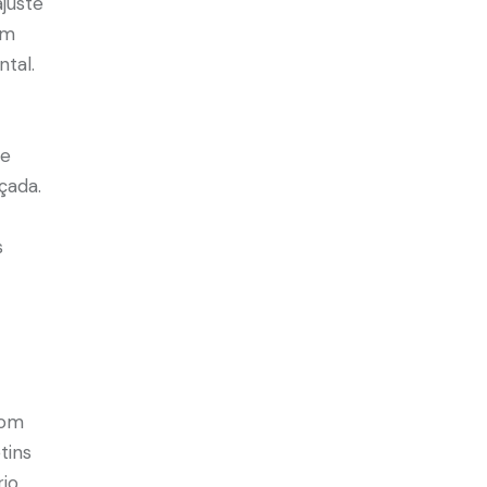
juste
em
tal.
ne
çada.
s
com
tins
rio