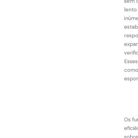
sem d
lento
inúme
estab
respo
expan
verif
Esses
como 
espor
Ve
Os fu
efici
sobre