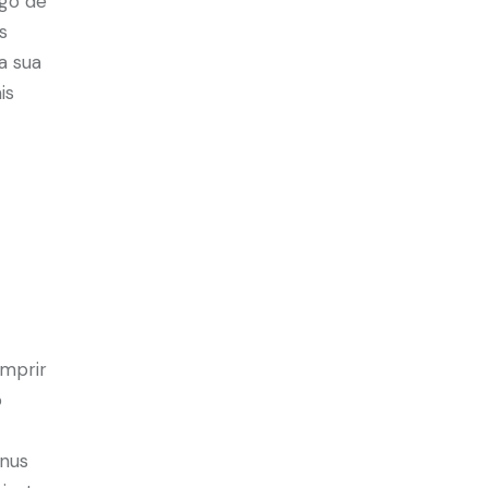
ogo de
s
a sua
is
umprir
o
onus