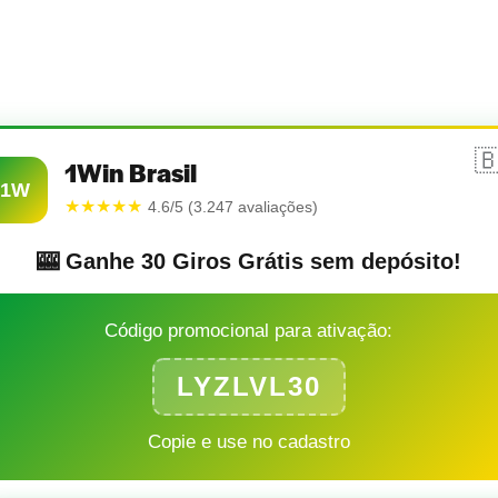

1Win Brasil
1W
★★★★★
4.6/5 (3.247 avaliações)
🎰 Ganhe 30 Giros Grátis sem depósito!
Código promocional para ativação:
LYZLVL30
Copie e use no cadastro