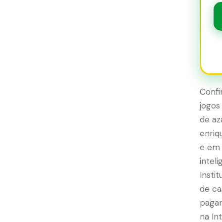
Confi
jogos 
de az
enriq
e em 
intel
Insti
de ca
pagam
na In