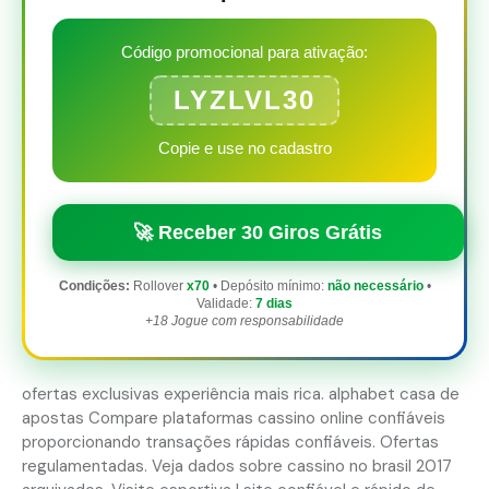
Código promocional para ativação:
LYZLVL30
Copie e use no cadastro
🚀 Receber 30 Giros Grátis
Condições:
Rollover
x70
• Depósito mínimo:
não necessário
•
Validade:
7 dias
+18 Jogue com responsabilidade
ofertas exclusivas experiência mais rica. alphabet casa de
apostas Compare plataformas cassino online confiáveis
proporcionando transações rápidas confiáveis. Ofertas
regulamentadas. Veja dados sobre cassino no brasil 2017