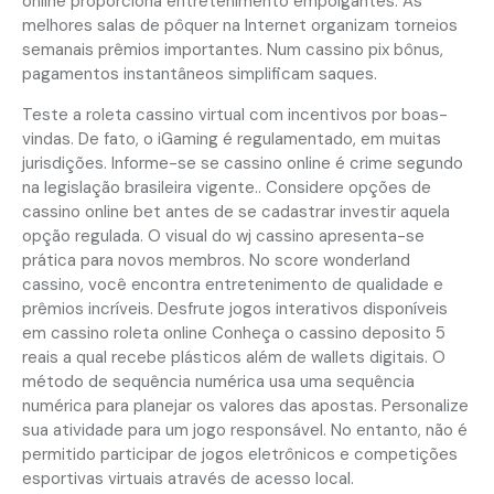
online proporciona entretenimento empolgantes. As
melhores salas de pôquer na Internet organizam torneios
semanais prêmios importantes. Num cassino pix bônus,
pagamentos instantâneos simplificam saques.
Teste a roleta cassino virtual com incentivos por boas-
vindas. De fato, o iGaming é regulamentado, em muitas
jurisdições. Informe-se se cassino online é crime segundo
na legislação brasileira vigente.. Considere opções de
cassino online bet antes de se cadastrar investir aquela
opção regulada. O visual do wj cassino apresenta-se
prática para novos membros. No score wonderland
cassino, você encontra entretenimento de qualidade e
prêmios incríveis. Desfrute jogos interativos disponíveis
em cassino roleta online Conheça o cassino deposito 5
reais a qual recebe plásticos além de wallets digitais. O
método de sequência numérica usa uma sequência
numérica para planejar os valores das apostas. Personalize
sua atividade para um jogo responsável. No entanto, não é
permitido participar de jogos eletrônicos e competições
esportivas virtuais através de acesso local.