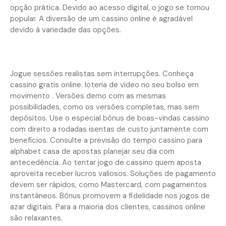
opção prática. Devido ao acesso digital, o jogo se tornou
popular. A diversão de um cassino online é agradável
devido à variedade das opções.
Níveis exclusivos
Jogue sessões realistas sem interrupções. Conheça
cassino gratis online. loteria de vídeo no seu bolso em
movimento . Versões demo com as mesmas
possibilidades, como os versões completas, mas sem
depósitos. Use o especial bônus de boas-vindas cassino
com direito a rodadas isentas de custo juntamente com
benefícios. Consulte a previsão do tempo cassino para
alphabet casa de apostas planejar seu dia com
antecedência. Ao tentar jogo de cassino quem aposta
aproveita receber lucros valiosos. Soluções de pagamento
devem ser rápidos, como Mastercard, com pagamentos
instantâneos. Bônus promovem a fidelidade nos jogos de
azar digitais. Para a maioria dos clientes, cassinos online
são relaxantes.