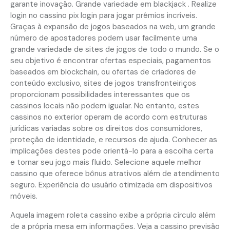
garante inovação. Grande variedade em blackjack . Realize
login no cassino pix login para jogar prêmios incríveis.
Graças à expansão de jogos baseados na web, um grande
número de apostadores podem usar facilmente uma
grande variedade de sites de jogos de todo o mundo. Se o
seu objetivo é encontrar ofertas especiais, pagamentos
baseados em blockchain, ou ofertas de criadores de
conteúdo exclusivo, sites de jogos transfronteiriços
proporcionam possibilidades interessantes que os
cassinos locais não podem igualar. No entanto, estes
cassinos no exterior operam de acordo com estruturas
jurídicas variadas sobre os direitos dos consumidores,
proteção de identidade, e recursos de ajuda. Conhecer as
implicações destes pode orientá-lo para a escolha certa
e tornar seu jogo mais fluido. Selecione aquele melhor
cassino que oferece bônus atrativos além de atendimento
seguro. Experiência do usuário otimizada em dispositivos
móveis.
Aquela imagem roleta cassino exibe a própria círculo além
de a própria mesa em informações. Veja a cassino previsão