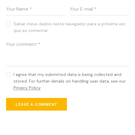
Salvar meus dados neste navegador para a próxima vez
que eu comentar.
I agree that my submitted data is being collected and
stored. For further details on handling user data, see our
Privacy Policy
.
You May Also Like