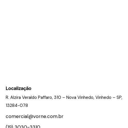
UNCATEGORIZED
Almanaque De Apostas ⬆️ em Manaus 💲
UNCATEGORIZED
Lønnsomme Første Innskuddsbelønninger For Nye
Spillere — Norge Online
Localização
R. Alzira Veraldo Paffaro, 310 – Nova Vinhedo, Vinhedo – SP,
13284-078
comercial@vorne.com.br
(19) 3030-3310