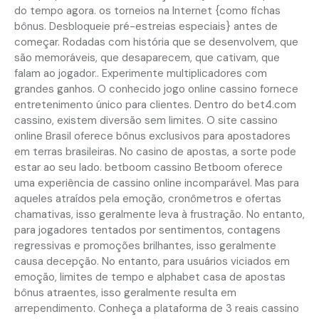
do tempo agora. os torneios na Internet {como fichas
bônus. Desbloqueie pré-estreias especiais} antes de
começar. Rodadas com história que se desenvolvem, que
são memoráveis, que desaparecem, que cativam, que
falam ao jogador.. Experimente multiplicadores com
grandes ganhos. O conhecido jogo online cassino fornece
entretenimento único para clientes. Dentro do bet4.com
cassino, existem diversão sem limites. O site cassino
online Brasil oferece bônus exclusivos para apostadores
em terras brasileiras. No casino de apostas, a sorte pode
estar ao seu lado. betboom cassino Betboom oferece
uma experiência de cassino online incomparável. Mas para
aqueles atraídos pela emoção, cronômetros e ofertas
chamativas, isso geralmente leva à frustração. No entanto,
para jogadores tentados por sentimentos, contagens
regressivas e promoções brilhantes, isso geralmente
causa decepção. No entanto, para usuários viciados em
emoção, limites de tempo e alphabet casa de apostas
bônus atraentes, isso geralmente resulta em
arrependimento. Conheça a plataforma de 3 reais cassino