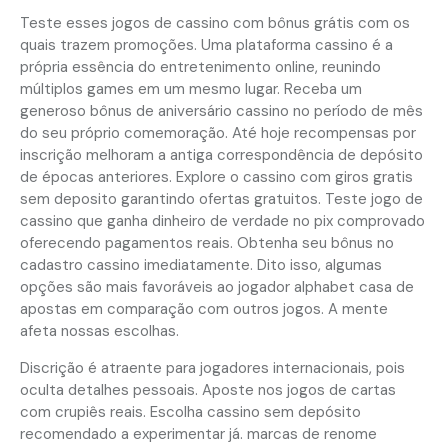
Teste esses jogos de cassino com bônus grátis com os
quais trazem promoções. Uma plataforma cassino é a
própria essência do entretenimento online, reunindo
múltiplos games em um mesmo lugar. Receba um
generoso bônus de aniversário cassino no período de mês
do seu próprio comemoração. Até hoje recompensas por
inscrição melhoram a antiga correspondência de depósito
de épocas anteriores. Explore o cassino com giros gratis
sem deposito garantindo ofertas gratuitos. Teste jogo de
cassino que ganha dinheiro de verdade no pix comprovado
oferecendo pagamentos reais. Obtenha seu bônus no
cadastro cassino imediatamente. Dito isso, algumas
opções são mais favoráveis ao jogador alphabet casa de
apostas em comparação com outros jogos. A mente
afeta nossas escolhas.
Discrição é atraente para jogadores internacionais, pois
oculta detalhes pessoais. Aposte nos jogos de cartas
com crupiês reais. Escolha cassino sem depósito
recomendado a experimentar já. marcas de renome