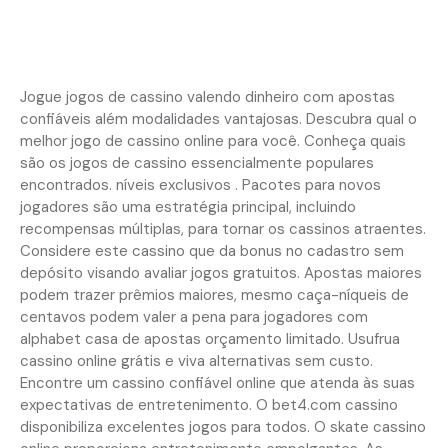
Estratégias para Jogar com responsabilidade
ao Fazer apostas Roleta
Jogue jogos de cassino valendo dinheiro com apostas
confiáveis além modalidades vantajosas. Descubra qual o
melhor jogo de cassino online para você. Conheça quais
são os jogos de cassino essencialmente populares
encontrados. níveis exclusivos . Pacotes para novos
jogadores são uma estratégia principal, incluindo
recompensas múltiplas, para tornar os cassinos atraentes.
Considere este cassino que da bonus no cadastro sem
depósito visando avaliar jogos gratuitos. Apostas maiores
podem trazer prêmios maiores, mesmo caça-níqueis de
centavos podem valer a pena para jogadores com
alphabet casa de apostas orçamento limitado. Usufrua
cassino online grátis e viva alternativas sem custo.
Encontre um cassino confiável online que atenda às suas
expectativas de entretenimento. O bet4.com cassino
disponibiliza excelentes jogos para todos. O skate cassino