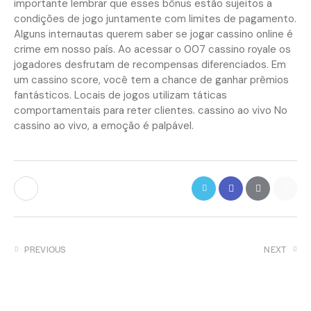
importante lembrar que esses bônus estão sujeitos a
condições de jogo juntamente com limites de pagamento.
Alguns internautas querem saber se jogar cassino online é
crime em nosso país. Ao acessar o 007 cassino royale os
jogadores desfrutam de recompensas diferenciados. Em
um cassino score, você tem a chance de ganhar prêmios
fantásticos. Locais de jogos utilizam táticas
comportamentais para reter clientes. cassino ao vivo No
cassino ao vivo, a emoção é palpável.
PREVIOUS
NEXT
Festa Fantasia Tema
Brisa Cassino ⬆️ em Rio de
Cassino ☑️ Porto Alegre
Janeiro 🎰
🇧🇷 🎲