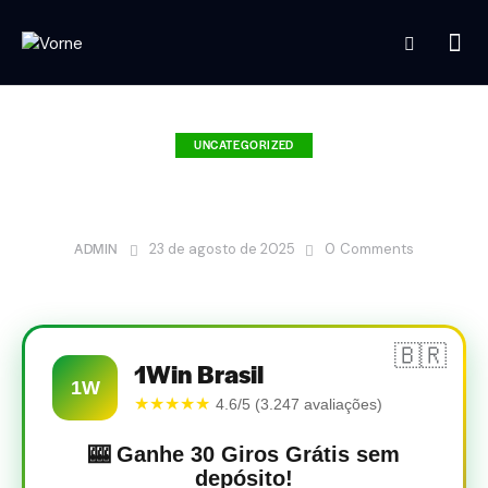
UNCATEGORIZED
Almanaque De Apostas ⬆️ em Manaus
💲
ADMIN
23 de agosto de 2025
0
Comments
🇧🇷
1Win Brasil
1W
★★★★★
4.6/5 (3.247 avaliações)
🎰 Ganhe 30 Giros Grátis sem
depósito!