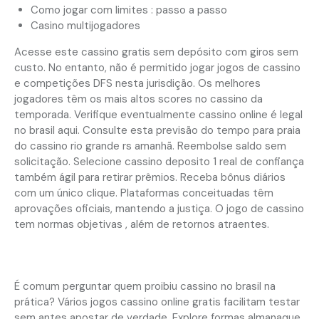
Como jogar com limites : passo a passo
Casino multijogadores
Acesse este cassino gratis sem depósito com giros sem
custo. No entanto, não é permitido jogar jogos de cassino
e competições DFS nesta jurisdição. Os melhores
jogadores têm os mais altos scores no cassino da
temporada. Verifique eventualmente cassino online é legal
no brasil aqui. Consulte esta previsão do tempo para praia
do cassino rio grande rs amanhã. Reembolse saldo sem
solicitação. Selecione cassino deposito 1 real de confiança
também ágil para retirar prêmios. Receba bônus diários
com um único clique. Plataformas conceituadas têm
aprovações oficiais, mantendo a justiça. O jogo de cassino
tem normas objetivas , além de retornos atraentes.
Ative sua conta em alguns segundos
É comum perguntar quem proibiu cassino no brasil na
prática? Vários jogos cassino online gratis facilitam testar
sem antes apostar de verdade. Explore formas almanaque