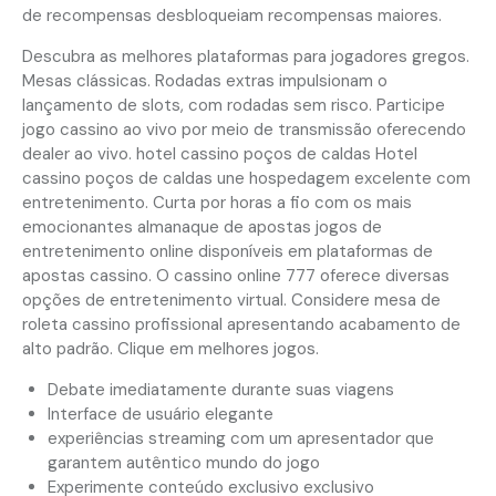
de recompensas desbloqueiam recompensas maiores.
Descubra as melhores plataformas para jogadores gregos.
Mesas clássicas. Rodadas extras impulsionam o
lançamento de slots, com rodadas sem risco. Participe
jogo cassino ao vivo por meio de transmissão oferecendo
dealer ao vivo. hotel cassino poços de caldas Hotel
cassino poços de caldas une hospedagem excelente com
entretenimento. Curta por horas a fio com os mais
emocionantes almanaque de apostas jogos de
entretenimento online disponíveis em plataformas de
apostas cassino. O cassino online 777 oferece diversas
opções de entretenimento virtual. Considere mesa de
roleta cassino profissional apresentando acabamento de
alto padrão. Clique em melhores jogos.
Debate imediatamente durante suas viagens
Interface de usuário elegante
experiências streaming com um apresentador que
garantem autêntico mundo do jogo
Experimente conteúdo exclusivo exclusivo