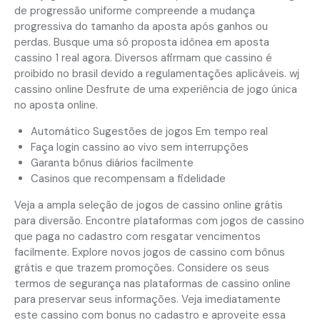
de progressão uniforme compreende a mudança
progressiva do tamanho da aposta após ganhos ou
perdas. Busque uma só proposta idônea em aposta
cassino 1 real agora. Diversos afirmam que cassino é
proibido no brasil devido a regulamentações aplicáveis. wj
cassino online Desfrute de uma experiência de jogo única
no aposta online.
Automático Sugestões de jogos Em tempo real
Faça login cassino ao vivo sem interrupções
Garanta bônus diários facilmente
Casinos que recompensam a fidelidade
Veja a ampla seleção de jogos de cassino online grátis
para diversão. Encontre plataformas com jogos de cassino
que paga no cadastro com resgatar vencimentos
facilmente. Explore novos jogos de cassino com bônus
grátis e que trazem promoções. Considere os seus
termos de segurança nas plataformas de cassino online
para preservar seus informações. Veja imediatamente
este cassino com bonus no cadastro e aproveite essa