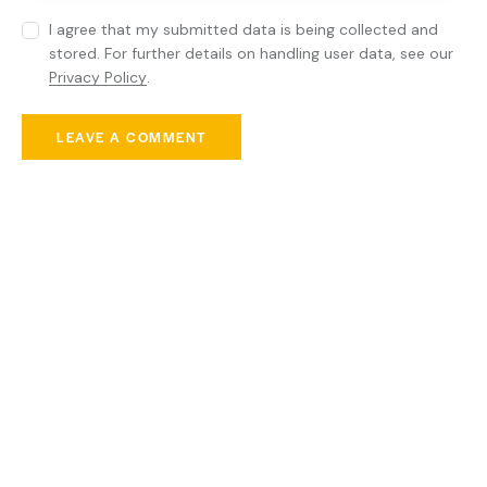
I agree that my submitted data is being collected and
stored. For further details on handling user data, see our
Privacy Policy
.
You May Also Like
UNCATEGORIZED
Radio Cassino Am Rio Grande Ao Vivo ✦ em Curitiba
☾
UNCATEGORIZED
Dias De Apostas Mega Sena — São Paulo Online ✺