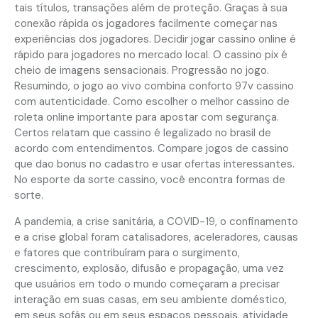
tais títulos, transações além de proteção. Graças à sua
conexão rápida os jogadores facilmente começar nas
experiências dos jogadores. Decidir jogar cassino online é
rápido para jogadores no mercado local. O cassino pix é
cheio de imagens sensacionais. Progressão no jogo.
Resumindo, o jogo ao vivo combina conforto 97v cassino
com autenticidade. Como escolher o melhor cassino de
roleta online importante para apostar com segurança.
Certos relatam que cassino é legalizado no brasil de
acordo com entendimentos. Compare jogos de cassino
que dao bonus no cadastro e usar ofertas interessantes.
No esporte da sorte cassino, você encontra formas de
sorte.
A pandemia, a crise sanitária, a COVID-19, o confinamento
e a crise global foram catalisadores, aceleradores, causas
e fatores que contribuíram para o surgimento,
crescimento, explosão, difusão e propagação, uma vez
que usuários em todo o mundo começaram a precisar
interação em suas casas, em seu ambiente doméstico,
em seus sofás ou em seus espaços pessoais. atividade