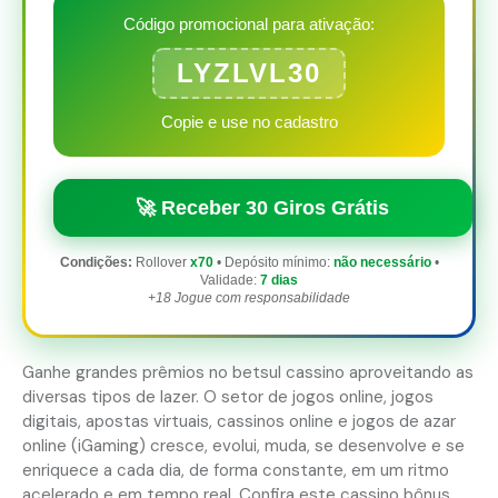
Código promocional para ativação:
LYZLVL30
Copie e use no cadastro
🚀 Receber 30 Giros Grátis
Condições:
Rollover
x70
• Depósito mínimo:
não necessário
•
Validade:
7 dias
+18 Jogue com responsabilidade
Ganhe grandes prêmios no betsul cassino aproveitando as
diversas tipos de lazer. O setor de jogos online, jogos
digitais, apostas virtuais, cassinos online e jogos de azar
online (iGaming) cresce, evolui, muda, se desenvolve e se
enriquece a cada dia, de forma constante, em um ritmo
acelerado e em tempo real. Confira este cassino bônus