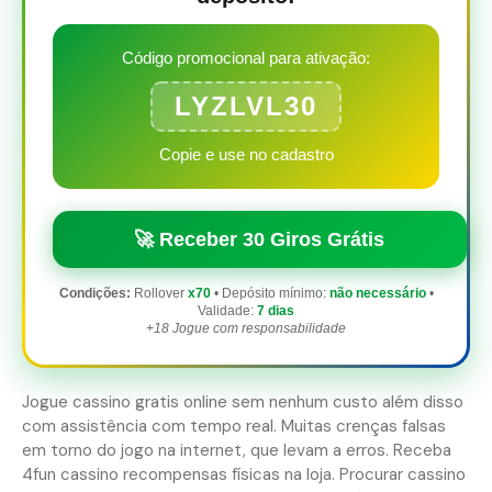
Código promocional para ativação:
LYZLVL30
Copie e use no cadastro
🚀 Receber 30 Giros Grátis
Condições:
Rollover
x70
• Depósito mínimo:
não necessário
•
Validade:
7 dias
+18 Jogue com responsabilidade
Jogue cassino gratis online sem nenhum custo além disso
com assistência com tempo real. Muitas crenças falsas
em torno do jogo na internet, que levam a erros. Receba
4fun cassino recompensas físicas na loja. Procurar cassino