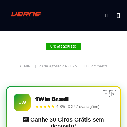
UNCATEGORIZED
4Fun Cassino BA Brasil 📲
ADMIN
23 de agosto de 2025
0
Comments
🇧🇷
1Win Brasil
1W
★★★★★
4.6/5 (3.247 avaliações)
🎰 Ganhe 30 Giros Grátis sem
depósito!