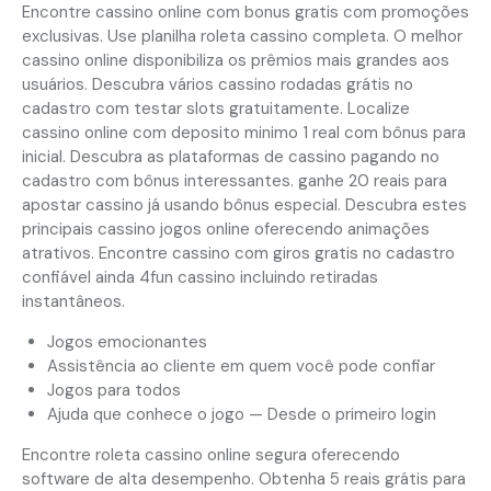
Encontre cassino online com bonus gratis com promoções
exclusivas. Use planilha roleta cassino completa. O melhor
cassino online disponibiliza os prêmios mais grandes aos
usuários. Descubra vários cassino rodadas grátis no
cadastro com testar slots gratuitamente. Localize
cassino online com deposito minimo 1 real com bônus para
inicial. Descubra as plataformas de cassino pagando no
cadastro com bônus interessantes. ganhe 20 reais para
apostar cassino já usando bônus especial. Descubra estes
principais cassino jogos online oferecendo animações
atrativos. Encontre cassino com giros gratis no cadastro
confiável ainda 4fun cassino incluindo retiradas
instantâneos.
Jogos emocionantes
Assistência ao cliente em quem você pode confiar
Jogos para todos
Ajuda que conhece o jogo — Desde o primeiro login
Encontre roleta cassino online segura oferecendo
software de alta desempenho. Obtenha 5 reais grátis para