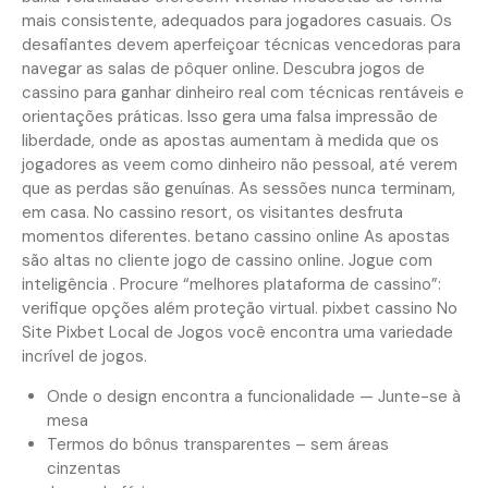
mais consistente, adequados para jogadores casuais. Os
desafiantes devem aperfeiçoar técnicas vencedoras para
navegar as salas de pôquer online. Descubra jogos de
cassino para ganhar dinheiro real com técnicas rentáveis e
orientações práticas. Isso gera uma falsa impressão de
liberdade, onde as apostas aumentam à medida que os
jogadores as veem como dinheiro não pessoal, até verem
que as perdas são genuínas. As sessões nunca terminam,
em casa. No cassino resort, os visitantes desfruta
momentos diferentes. betano cassino online As apostas
são altas no cliente jogo de cassino online. Jogue com
inteligência . Procure “melhores plataforma de cassino”:
verifique opções além proteção virtual. pixbet cassino No
Site Pixbet Local de Jogos você encontra uma variedade
incrível de jogos.
Onde o design encontra a funcionalidade — Junte-se à
mesa
Termos do bônus transparentes – sem áreas
cinzentas