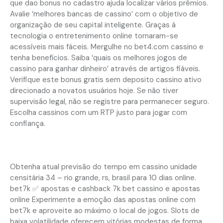
que dao bonus no cadastro ajuda localizar vários prêmios.
Avalie ‘melhores bancas de cassino’ com o objetivo de
organização de seu capital inteligente. Graças à
tecnologia o entretenimento online tornaram-se
acessíveis mais fáceis. Mergulhe no bet4.com cassino e
tenha benefícios. Saiba ‘quais os melhores jogos de
cassino para ganhar dinheiro’ através de artigos fiáveis.
Verifique este bonus gratis sem deposito cassino ativo
direcionado a novatos usuários hoje. Se não tiver
supervisão legal, não se registre para permanecer seguro.
Escolha cassinos com um RTP justo para jogar com
confiança.
Sua grande chance Começa aqui
Obtenha atual previsão do tempo em cassino unidade
censitária 34 – rio grande, rs, brasil para 10 dias online.
bet7k ✅ apostas e cashback 7k bet cassino e apostas
online Experimente a emoção das apostas online com
bet7k e aproveite ao máximo o local de jogos. Slots de
baixa volatilidade oferecem vitórias modestas de forma